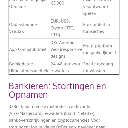
€5.000
Opname
verantwoord
spelen
EUR, USD,
Ondersteunde
Flexibiliteit in
Crypto (BTC,
Valuta’s
transacties
ETH)
iOS, Android,
Multi-platform
App Compatibiliteit
Web (responsive
toegankelijkheid
design)
Gemiddelde
24-48 uur voor
Snelle toegang
Uitbetalingssnelheid
e-wallets
tot winsten
Bankieren: Stortingen en
Opnamen
0xBet biedt diverse methodes: creditcards
(Visa/MasterCard), e-wallets (Skrill, Neteller),
bankoverschrijvingen en cryptocurrencies. Voor
stortingen: log in via de 0xBet app, navigeer naar