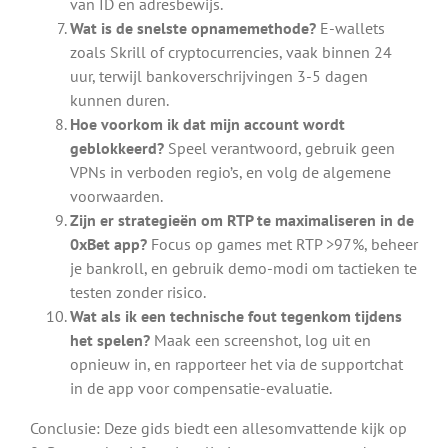
van ID en adresbewijs.
Wat is de snelste opnamemethode?
E-wallets
zoals Skrill of cryptocurrencies, vaak binnen 24
uur, terwijl bankoverschrijvingen 3-5 dagen
kunnen duren.
Hoe voorkom ik dat mijn account wordt
geblokkeerd?
Speel verantwoord, gebruik geen
VPNs in verboden regio’s, en volg de algemene
voorwaarden.
Zijn er strategieën om RTP te maximaliseren in de
0xBet app?
Focus op games met RTP >97%, beheer
je bankroll, en gebruik demo-modi om tactieken te
testen zonder risico.
Wat als ik een technische fout tegenkom tijdens
het spelen?
Maak een screenshot, log uit en
opnieuw in, en rapporteer het via de supportchat
in de app voor compensatie-evaluatie.
Conclusie: Deze gids biedt een allesomvattende kijk op