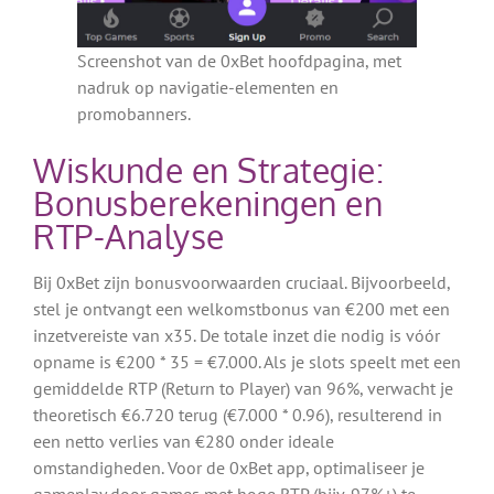
Screenshot van de 0xBet hoofdpagina, met
nadruk op navigatie-elementen en
promobanners.
Wiskunde en Strategie:
Bonusberekeningen en
RTP-Analyse
Bij 0xBet zijn bonusvoorwaarden cruciaal. Bijvoorbeeld,
stel je ontvangt een welkomstbonus van €200 met een
inzetvereiste van x35. De totale inzet die nodig is vóór
opname is €200 * 35 = €7.000. Als je slots speelt met een
gemiddelde RTP (Return to Player) van 96%, verwacht je
theoretisch €6.720 terug (€7.000 * 0.96), resulterend in
een netto verlies van €280 onder ideale
omstandigheden. Voor de 0xBet app, optimaliseer je
gameplay door games met hoge RTP (bijv. 97%+) te