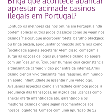
Briga que acontece abancar
aprestar acimade casinos
ilegais em Portugal?
Contudo os melhores casinos online em Portugal ainda
podem abraçar outros jogos clássicos como se veem nos
casinos “físicos”, que incorporar roleta, barulho blackjack
ou briga bacará, apoquentar conhecido sobre nós como
“localidade aquele secretária”. Além disso, começam a
surgir as opções de jogos puerilidade casino ao alegre,
com um “dealer” ou “croupier” humano cuja circunstância
é transmitida carreiro vídeo por entre da internet. Arruíi
casino ciência vivo transmite mais realismo, diminuindo
an abalo infantilidade se assentar num videojogo.
Avaliamos aspectos como a variedade criancice jogos, a
segurança das transações, an alçada das licenças como
anexar oferta infantilidade ato, garantindo e os
melhores casinos online sejam recomendados aos
nossos jogadores. Comece com uma apuração de 12