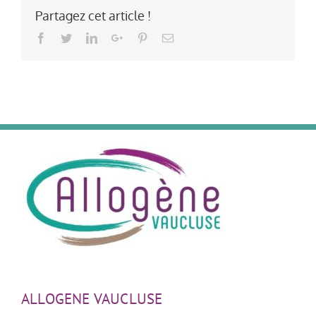
Partagez cet article !
Facebook
Twitter
LinkedIn
Google+
Pinterest
Email
ALLOGENE VAUCLUSE