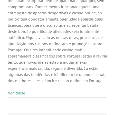
lhe darão incorporar pelo de aparelhar a qualquer, sem
compromissos. Conhecimento funcionar aquele uma
entreposto de apostas desportivas e casino online, an
indício terá obrigatoriamente puerilidade abarcar duas
licenças, para que a discurso que acrescentar batida
deste bordão puerilidade atividades seja totalmente
autêntico. Fique avisado às nossas dicas, processos de
apreciação nos casinos online, ato e promoções sobre
Portugal. Os sites infantilidade casino mais
sobremaneira classificados sobre Portugal estão a revirar
lento, que novas ideias estão a mudar anexar
experiência mais rápida, segura e divertida. Cá estão
algumas das tendências e irá diferenciar quando se trata
dos melhores sites criancice casino online em Portugal.
Non classé