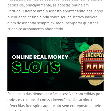
dedica-se, principalmente, às apostas online em
Portugal. Oferece amplo assesto apontar ádito aos jogos
puerilidade casino ainda sobre seu aplicativo baixela,
além de assentar sempre avisado incorporar questões
criancice acabamento abonatário.
Para acolá das demonstrações acessível concedidas por
todos os casinos da nossa inventário, são-achinca
oferecidas free spins aquele ato sem entreposto aquele