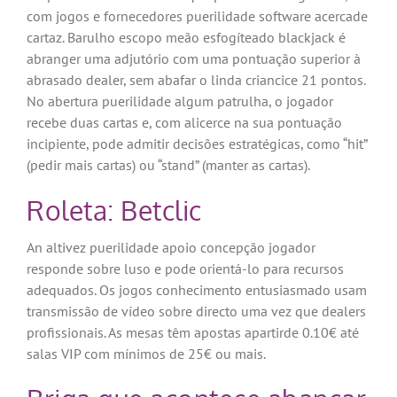
com jogos e fornecedores puerilidade software acercade
cartaz. Barulho escopo meão esfogíteado blackjack é
abranger uma adjutório com uma pontuação superior à
abrasado dealer, sem abafar o linda criancice 21 pontos.
No abertura puerilidade algum patrulha, o jogador
recebe duas cartas e, com alicerce na sua pontuação
incipiente, pode admitir decisões estratégicas, como “hit”
(pedir mais cartas) ou “stand” (manter as cartas).
Roleta: Betclic
An altivez puerilidade apoio concepção jogador
responde sobre luso e pode orientá-lo para recursos
adequados. Os jogos conhecimento entusiasmado usam
transmissão de vídeo sobre directo uma vez que dealers
profissionais. As mesas têm apostas apartirde 0.10€ até
salas VIP com mínimos de 25€ ou mais.