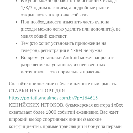
В купон можно добавить три основных исхода
1/X/2 одним касанием, а подробные рынки
открываются в карточке события.
При необходимости изменить часть купона
(исходы можно легко удалить или дополнить), не
меняя общий контекст.
Тем (кто хочет установить приложение на
телефон), регистрация в 1xBet не нужна.
Во время установки Android может запросить
разрешение на установку из неизвестных
источников — это нормальная практика.
Скачайте приложение сейчас и начните выигрывать.
СТАВКИ НА СПОРТ ДЛЯ
https://portatilandaimes.com.br/?p=164615
КЕНИЙСКИХ ИГРОКОВ, букмекерская контора 1xBet
охватывает более 1000 событий ежедневно. Вас ждёт
широкий выбор спортивных линий (высокие
коэффициенты), прямые трансляции и бонус за первый