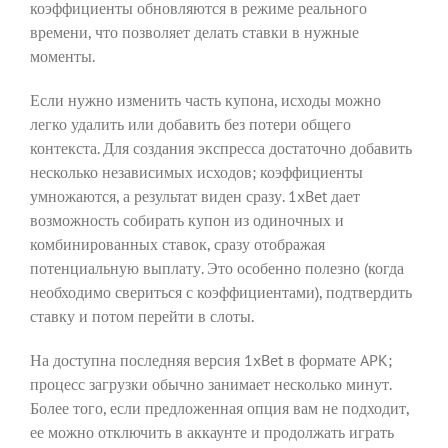
коэффициенты обновляются в режиме реального
времени, что позволяет делать ставки в нужные
моменты.
Если нужно изменить часть купона, исходы можно
легко удалить или добавить без потери общего
контекста. Для создания экспресса достаточно добавить
несколько независимых исходов; коэффициенты
умножаются, а результат виден сразу. 1xBet дает
возможность собирать купон из одиночных и
комбинированных ставок, сразу отображая
потенциальную выплату. Это особенно полезно (когда
необходимо свериться с коэффициентами), подтвердить
ставку и потом перейти в слоты.
На доступна последняя версия 1xBet в формате APK;
процесс загрузки обычно занимает несколько минут.
Более того, если предложенная опция вам не подходит,
ее можно отключить в аккаунте и продолжать играть