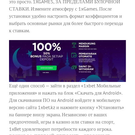
это просто. 1XGAMES, ЗА ПРЕДЕЛАМИ БУЛОЧНОЙ
СТАВКИ. Измените атмосферу с 1xGames. После
установки удобно настроить формат коэффициентов и
выбрать основные рынки для более быстрого перехода
к ставкам.
Ещё один способ — зайти в раздел «1xbet Мобильные
приложения» и нажать на блок «Скачать для Android».
Для скачивания ПО на Android войдите в мобильную
версию сайта 1xbet.kz и нажмите кнопку «Установить»
на баннере внизу экрана. Независимо от ваших
предпочтений, игры в казино или ставки на спорт,
1xBet удовлетворит потребности каждого игрока.