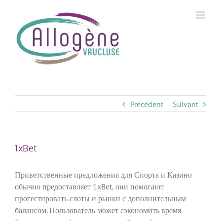
Skip
to
content
Précédent
Suivant
1xBet
Приветственные предложения для Спорта и Казино
обычно предоставляет 1xBet, они помогают
протестировать слоты и рынки с дополнительным
балансом. Пользователь может сэкономить время