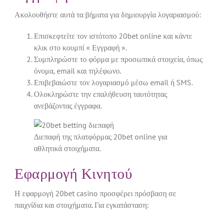
Ακολουθήστε αυτά τα βήματα για δημιουργία λογαριασμού:
Επισκεφτείτε τον ιστότοπο 20bet online και κάντε
κλικ στο κουμπί « Εγγραφή ».
Συμπληρώστε το φόρμα με προσωπικά στοιχεία, όπως
όνομα, email και τηλέφωνο.
Επιβεβαιώστε τον λογαριασμό μέσω email ή SMS.
Ολοκληρώστε την επαλήθευση ταυτότητας
ανεβάζοντας έγγραφα.
Διεπαφή της πλατφόρμας 20bet online για
αθλητικά στοιχήματα.
Εφαρμογή Κινητού
Η εφαρμογή 20bet casino προσφέρει πρόσβαση σε
παιχνίδια και στοιχήματα. Για εγκατάσταση: