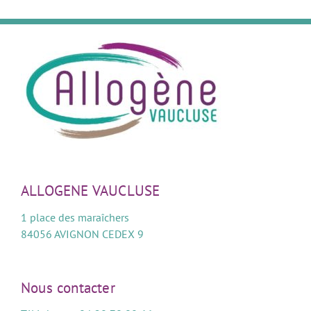
ALLOGENE VAUCLUSE
1 place des maraîchers
84056 AVIGNON CEDEX 9
Nous contacter