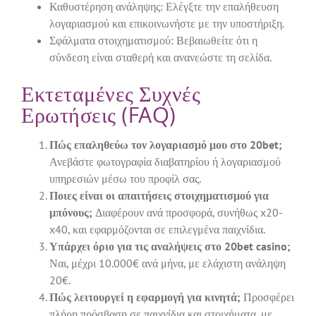
Καθυστέρηση ανάληψης: Ελέγξτε την επαλήθευση
λογαριασμού και επικοινωνήστε με την υποστήριξη.
Σφάλματα στοιχηματισμού: Βεβαιωθείτε ότι η
σύνδεση είναι σταθερή και ανανεώστε τη σελίδα.
Εκτεταμένες Συχνές
Ερωτήσεις (FAQ)
Πώς επαληθεύω τον λογαριασμό μου στο 20bet;
Ανεβάστε φωτογραφία διαβατηρίου ή λογαριασμού
υπηρεσιών μέσω του προφίλ σας.
Ποιες είναι οι απαιτήσεις στοιχηματισμού για
μπόνους;
Διαφέρουν ανά προσφορά, συνήθως x20-
x40, και εφαρμόζονται σε επιλεγμένα παιχνίδια.
Υπάρχει όριο για τις αναλήψεις στο 20bet casino;
Ναι, μέχρι 10.000€ ανά μήνα, με ελάχιστη ανάληψη
20€.
Πώς λειτουργεί η εφαρμογή για κινητά;
Προσφέρει
πλήρη πρόσβαση σε παιχνίδια και στοιχήματα, με