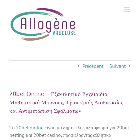
Skip
to
content
Précédent
Suivant
20bet Online – Εξαντλητικό Εγχειρίδιο:
Μαθηματικά Μπόνους, Τραπεζικές Διαδικασίες
και Αντιμετώπιση Σφαλμάτων
Το
20bet online
είναι μια δημοφιλής πλατφόρμα για 20bet
betting και 20bet casino, προσφέροντας αθλητικά