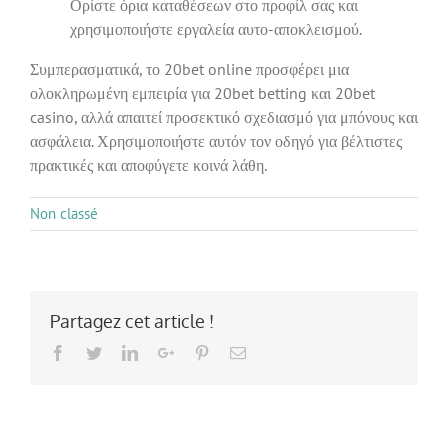
Ορίστε όρια καταθέσεων στο προφίλ σας και
χρησιμοποιήστε εργαλεία αυτο-αποκλεισμού.
Συμπερασματικά, το 20bet online προσφέρει μια
ολοκληρωμένη εμπειρία για 20bet betting και 20bet
casino, αλλά απαιτεί προσεκτικό σχεδιασμό για μπόνους και
ασφάλεια. Χρησιμοποιήστε αυτόν τον οδηγό για βέλτιστες
πρακτικές και αποφύγετε κοινά λάθη.
Non classé
Partagez cet article !
Facebook
Twitter
LinkedIn
Google+
Pinterest
Email