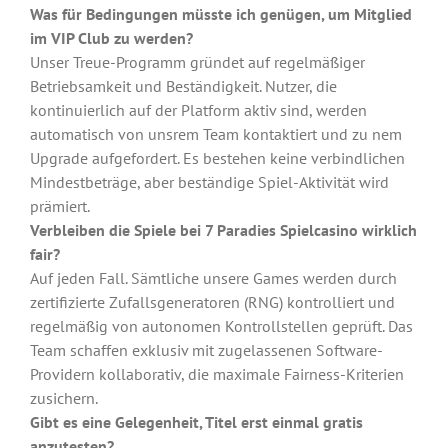
Was für Bedingungen müsste ich genügen, um Mitglied
im VIP Club zu werden?
Unser Treue-Programm gründet auf regelmäßiger
Betriebsamkeit und Beständigkeit. Nutzer, die
kontinuierlich auf der Platform aktiv sind, werden
automatisch von unsrem Team kontaktiert und zu nem
Upgrade aufgefordert. Es bestehen keine verbindlichen
Mindestbeträge, aber beständige Spiel-Aktivität wird
prämiert.
Verbleiben die Spiele bei 7 Paradies Spielcasino wirklich
fair?
Auf jeden Fall. Sämtliche unsere Games werden durch
zertifizierte Zufallsgeneratoren (RNG) kontrolliert und
regelmäßig von autonomen Kontrollstellen geprüft. Das
Team schaffen exklusiv mit zugelassenen Software-
Providern kollaborativ, die maximale Fairness-Kriterien
zusichern.
Gibt es eine Gelegenheit, Titel erst einmal gratis
anzutesten?