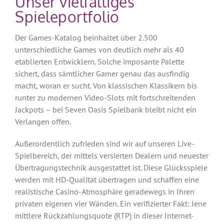
Unser vielfältiges
Spieleportfolio
Der Games-Katalog beinhaltet über 2.500
unterschiedliche Games von deutlich mehr als 40
etablierten Entwicklern. Solche imposante Palette
sichert, dass sämtlicher Gamer genau das ausfindig
macht, woran er sucht. Von klassischen Klassikern bis
runter zu modernen Video-Slots mit fortschreitenden
Jackpots – bei Seven Oasis Spielbank bleibt nicht ein
Verlangen offen.
Außerordentlich zufrieden sind wir auf unseren Live-
Spielbereich, der mittels versierten Dealern und neuester
Übertragungstechnik ausgestattet ist. Diese Glücksspiele
werden mit HD-Qualität übertragen und schaffen eine
realistische Casino-Atmosphäre geradewegs in Ihren
privaten eigenen vier Wänden. Ein verifizierter Fakt: Jene
mittlere Rückzahlungsquote (RTP) in dieser Internet-