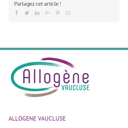
Partagez cet article !
Facebook
Twitter
LinkedIn
Google+
Pinterest
Email
ALLOGENE VAUCLUSE