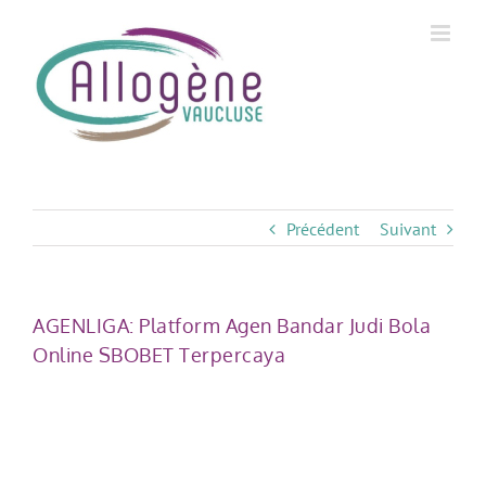
Skip
to
content
Précédent
Suivant
AGENLIGA: Platform Agen Bandar Judi Bola
Online SBOBET Terpercaya
AGENLIGA:
Platform Agen