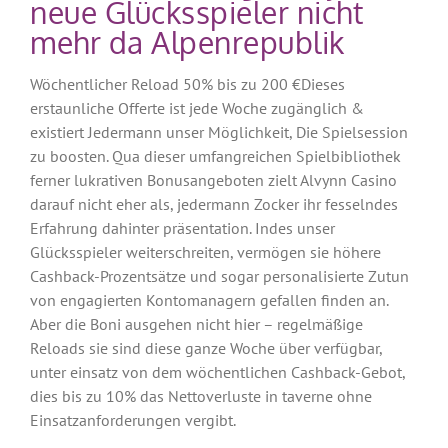
neue Glücksspieler nicht
mehr da Alpenrepublik
Wöchentlicher Reload 50% bis zu 200 €Dieses
erstaunliche Offerte ist jede Woche zugänglich &
existiert Jedermann unser Möglichkeit, Die Spielsession
zu boosten. Qua dieser umfangreichen Spielbibliothek
ferner lukrativen Bonusangeboten zielt Alvynn Casino
darauf nicht eher als, jedermann Zocker ihr fesselndes
Erfahrung dahinter präsentation. Indes unser
Glücksspieler weiterschreiten, vermögen sie höhere
Cashback-Prozentsätze und sogar personalisierte Zutun
von engagierten Kontomanagern gefallen finden an.
Aber die Boni ausgehen nicht hier – regelmäßige
Reloads sie sind diese ganze Woche über verfügbar,
unter einsatz von dem wöchentlichen Cashback-Gebot,
dies bis zu 10% das Nettoverluste in taverne ohne
Einsatzanforderungen vergibt.