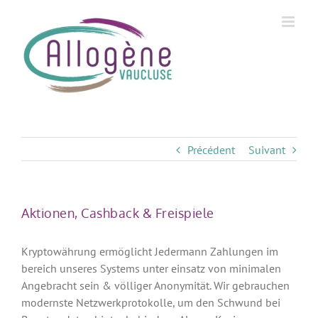
Skip
to
content
Précédent
Suivant
Aktionen, Cashback & Freispiele
Kryptowährung ermöglicht Jedermann Zahlungen im
bereich unseres Systems unter einsatz von minimalen
Angebracht sein & völliger Anonymität. Wir gebrauchen
modernste Netzwerkprotokolle, um den Schwund bei