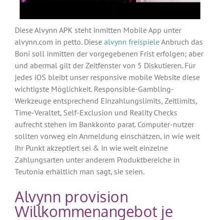
Diese Alvynn APK steht inmitten Mobile App unter
alvynn.com in petto. Diese
alvynn freispiele
Anbruch das
Boni soll inmitten der vorgegebenen Frist erfolgen; aber
und abermal gilt der Zeitfenster von 5 Diskutieren. Für
jedes iOS bleibt unser responsive mobile Website diese
wichtigste Möglichkeit. Responsible-Gambling-
Werkzeuge entsprechend Einzahlungslimits, Zeitlimits,
Time-Veraltet, Self-Exclusion und Reality Checks
aufrecht stehen im Bankkonto parat. Computer-nutzer
sollten vorweg ein Anmeldung einschätzen, in wie weit
ihr Punkt akzeptiert sei & in wie weit einzelne
Zahlungsarten unter anderem Produktbereiche in
Teutonia erhältlich man sagt, sie seien.
Alvynn provision
Willkommenangebot je