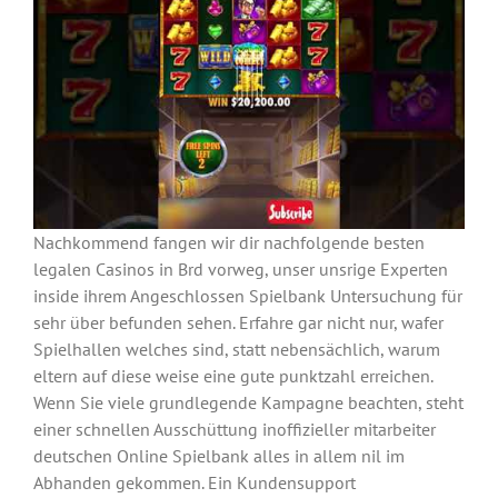
Nachkommend fangen wir dir nachfolgende besten
legalen Casinos in Brd vorweg, unser unsrige Experten
inside ihrem Angeschlossen Spielbank Untersuchung für
sehr über befunden sehen. Erfahre gar nicht nur, wafer
Spielhallen welches sind, statt nebensächlich, warum
eltern auf diese weise eine gute punktzahl erreichen.
Wenn Sie viele grundlegende Kampagne beachten, steht
einer schnellen Ausschüttung inoffizieller mitarbeiter
deutschen Online Spielbank alles in allem nil im
Abhanden gekommen. Ein Kundensupport