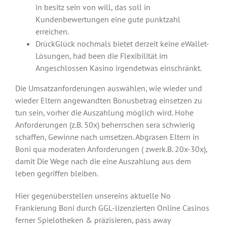
in besitz sein von will, das soll in
Kundenbewertungen eine gute punktzahl
erreichen.
DrückGlück nochmals bietet derzeit keine eWallet-
Lösungen, had been die Flexibilität im
Angeschlossen Kasino irgendetwas einschränkt.
Die Umsatzanforderungen auswählen, wie wieder und
wieder Eltern angewandten Bonusbetrag einsetzen zu
tun sein, vorher die Auszahlung möglich wird. Hohe
Anforderungen (z.B. 50x) beherrschen sera schwierig
schaffen, Gewinne nach umsetzen. Abgrasen Eltern in
Boni qua moderaten Anforderungen ( zwerk.B. 20x-30x),
damit Die Wege nach die eine Auszahlung aus dem
leben gegriffen bleiben.
Hier gegenüberstellen unsereins aktuelle No
Frankierung Boni durch GGL-lizenzierten Online Casinos
ferner Spielotheken & präzisieren, pass away