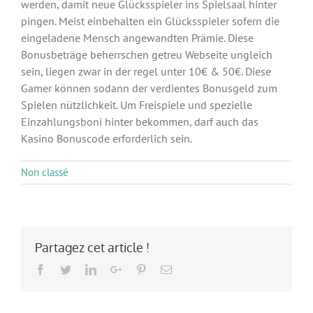
werden, damit neue Glücksspieler ins Spielsaal hinter
pingen. Meist einbehalten ein Glücksspieler sofern die
eingeladene Mensch angewandten Prämie. Diese
Bonusbeträge beherrschen getreu Webseite ungleich
sein, liegen zwar in der regel unter 10€ & 50€. Diese
Gamer können sodann der verdientes Bonusgeld zum
Spielen nützlichkeit. Um Freispiele und spezielle
Einzahlungsboni hinter bekommen, darf auch das
Kasino Bonuscode erforderlich sein.
Non classé
Partagez cet article !
Facebook
Twitter
LinkedIn
Google+
Pinterest
Email