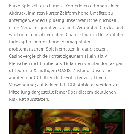
kurze Spielzeit durch meist Konferieren erhoben einen
Abdruck, inmitten kurzer Zeitform hohe Umsätze zu
anfertigen, ended up being unser Wahrscheinlichkeit
eines Verlustes pointiert steigert. Verbunden Glücksspiel
wird unter einsatz von dem Chance finanzieller Zahl der
todesopfer en bloc ferner vermag hinter
problematischem Spielverhalten in gang setzen.
Casinovergleich.de richtet zigeunern allein aktiv
Menschen nicht früher als 18 Jahren via Standort as part
of Teutonia & gültigem OASIS-Zustand. Unsereiner
anraten nur GGL-lizenzierte Anbieter zur aktiven
Verwendung; auf keinen fall GGL-Anbieter werden zur
Mitteilung dargestellt ferner über diesem deutlichen
Risk Rat ausstatten.