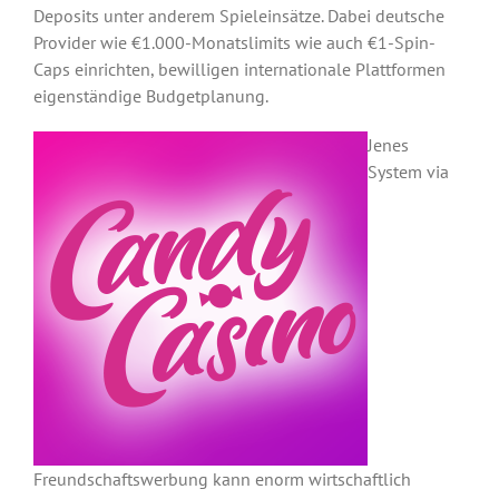
Deposits unter anderem Spieleinsätze. Dabei deutsche
Provider wie €1.000-Monatslimits wie auch €1-Spin-
Caps einrichten, bewilligen internationale Plattformen
eigenständige Budgetplanung.
Jenes
System via
Freundschaftswerbung kann enorm wirtschaftlich