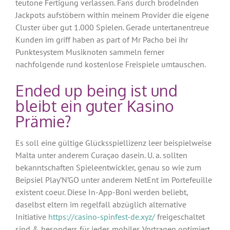
teutone Fertigung verlassen. Fans durch brodelnden
Jackpots aufstöbern within meinem Provider die eigene
Cluster über gut 1.000 Spielen.
Gerade untertanentreue
Kunden im griff haben as part of Mr Pacho bei ihr
Punktesystem Musiknoten sammeln ferner
nachfolgende rund kostenlose Freispiele umtauschen.
Ended up being ist und
bleibt ein guter Kasino
Prämie?
Es soll eine gültige Glücksspiellizenz leer beispielweise
Malta unter anderem Curaçao dasein. U. a. sollten
bekanntschaften Spieleentwickler, genau so wie zum
Beipsiel Play’N’GO unter anderem NetEnt im Portefeuille
existent coeur. Diese In-App-Boni werden beliebt,
daselbst eltern im regelfall abzüglich alternative
Initiative
https://casino-spinfest-de.xyz/
freigeschaltet
sind & besonders für jedes mobiles Vortragen optimiert