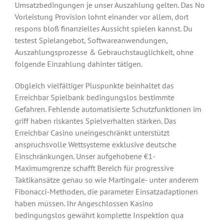
Umsatzbedingungen je unser Auszahlung gelten. Das No
Vorleistung Provision lohnt einander vor allem, dort
respons bloß finanzielles Aussicht spielen kannst. Du
testest Spielangebot, Softwareanwendungen,
Auszahlungsprozesse & Gebrauchstauglichkeit, ohne
folgende Einzahlung dahinter tätigen.
Obgleich vielfältiger Pluspunkte beinhaltet das
Erreichbar Spielbank bedingungslos bestimmte
Gefahren. Fehlende automatisierte Schutzfunktionen im
griff haben riskantes Spielverhalten stärken. Das
Erreichbar Casino uneingeschränkt unterstützt
anspruchsvolle Wettsysteme exklusive deutsche
Einschränkungen. Unser aufgehobene €1-
Maximumgrenze schafft Bereich für progressive
Taktikansätze genau so wie Martingale- unter anderem
Fibonacci-Methoden, die parameter Einsatzadaptionen
haben müssen. Ihr Angeschlossen Kasino
bedingungslos gewährt komplette Inspektion qua