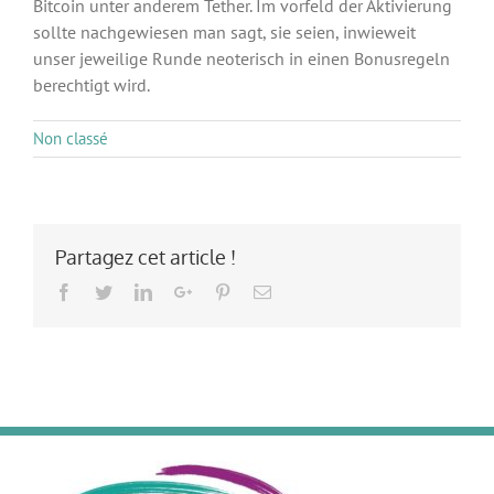
Bitcoin unter anderem Tether. Im vorfeld der Aktivierung
sollte nachgewiesen man sagt, sie seien, inwieweit
unser jeweilige Runde neoterisch in einen Bonusregeln
berechtigt wird.
Non classé
Partagez cet article !
Facebook
Twitter
LinkedIn
Google+
Pinterest
Email