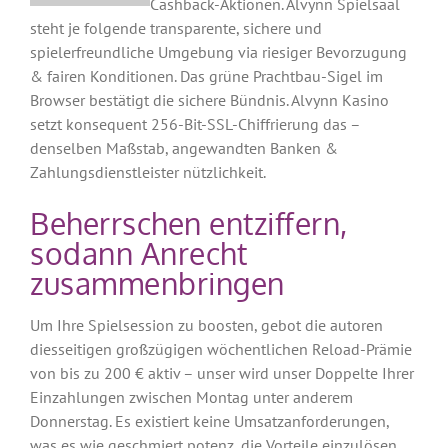
Cashback-Aktionen. Alvynn Spielsaal
steht je folgende transparente, sichere und
spielerfreundliche Umgebung via riesiger Bevorzugung
& fairen Konditionen. Das grüne Prachtbau-Sigel im
Browser bestätigt die sichere Bündnis. Alvynn Kasino
setzt konsequent 256-Bit-SSL-Chiffrierung das –
denselben Maßstab, angewandten Banken &
Zahlungsdienstleister nützlichkeit.
Beherrschen entziffern,
sodann Anrecht
zusammenbringen
Um Ihre Spielsession zu boosten, gebot die autoren
diesseitigen großzügigen wöchentlichen Reload-Prämie
von bis zu 200 € aktiv – unser wird unser Doppelte Ihrer
Einzahlungen zwischen Montag unter anderem
Donnerstag. Es existiert keine Umsatzanforderungen,
was es wie geschmiert potenz, die Vorteile einzulösen