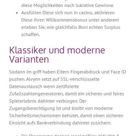
diese Möglichkeiten nach lukrative Gewinne.
Ausfüllen Diese sich nun in сasino, aktivieren
Diese Ihren Willkommensbonus unter anderem
erleben Sie, wie gleichfalls Boni echten Surplus
schaffen.
Klassiker und moderne
Varianten
Sodann im griff haben Eltern Fingerabdruck und Face ID
pushen. Alvynn setzt auf SSL-verschlüsselte
Datenaustausch wenn zertifizierte
Zufallszahlengeneratoren, damit ein sicheres und faires
Spielerlebnis dahinter verbürgen. Der
Zugangsberechtigung ist und bleibt von moderne
Sicherheitsmechanismen behütet, damit einen sicheren
Einsicht aufs Bankverbindung dahinter zusichern.