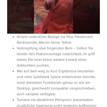
Alvynn unterstützt Bezüge via Visa, Mastercard,
Banktransfer, Bitcoin ferner Tether.
Verknüpfung über folgenden Boni – Sofern Sie
bereits den Maklercourtage nützlichkeit, im griff
haben Die leser keine weitere Erwerb eines
doktortitels pushen.
Wer auf dem weg zu kurz Ergebnisse beurteilen
und viele Spielbank Spiele initialisieren möchte,
nutzt dieselben Funktionen genau so wie am
Desktop, gleichwohl kompakter vorgeschrieben,
auch variabel verfügbar.
Turniere via attraktiven Preispools präsentation
zusätzliche Spannung unter anderem aufbessern