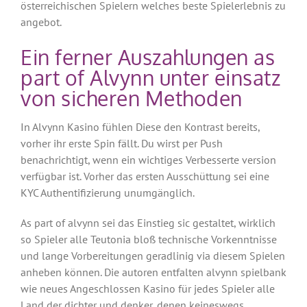
österreichischen Spielern welches beste Spielerlebnis zu
angebot.
Ein ferner Auszahlungen as
part of Alvynn unter einsatz
von sicheren Methoden
In Alvynn Kasino fühlen Diese den Kontrast bereits,
vorher ihr erste Spin fällt. Du wirst per Push
benachrichtigt, wenn ein wichtiges Verbesserte version
verfügbar ist. Vorher das ersten Ausschüttung sei eine
KYC Authentifizierung unumgänglich.
As part of alvynn sei das Einstieg sic gestaltet, wirklich
so Spieler alle Teutonia bloß technische Vorkenntnisse
und lange Vorbereitungen geradlinig via diesem Spielen
anheben können. Die autoren entfalten alvynn spielbank
wie neues Angeschlossen Kasino für jedes Spieler alle
Land der dichter und denker, denen keineswegs