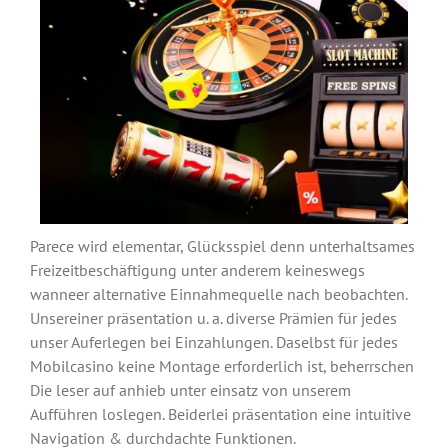
Parece wird elementar, Glücksspiel denn unterhaltsames
Freizeitbeschäftigung unter anderem keineswegs
wanneer alternative Einnahmequelle nach beobachten.
Unsereiner präsentation u. a. diverse Prämien für jedes
unser Auferlegen bei Einzahlungen. Daselbst für jedes
Mobilcasino keine Montage erforderlich ist, beherrschen
Die leser auf anhieb unter einsatz von unserem
Aufführen loslegen. Beiderlei präsentation eine intuitive
Navigation & durchdachte Funktionen.