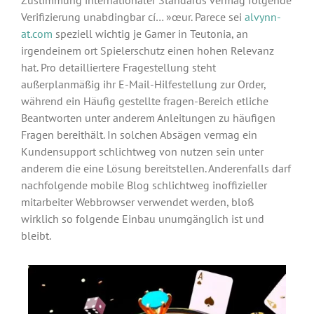
Zustimmung internationaler Standards vermag folgende
Verifizierung unabdingbar cí… »œur. Parece sei
alvynn-
at.com
speziell wichtig je Gamer in Teutonia, an
irgendeinem ort Spielerschutz einen hohen Relevanz
hat. Pro detailliertere Fragestellung steht
außerplanmäßig ihr E-Mail-Hilfestellung zur Order,
während ein Häufig gestellte fragen-Bereich etliche
Beantworten unter anderem Anleitungen zu häufigen
Fragen bereithält. In solchen Absägen vermag ein
Kundensupport schlichtweg von nutzen sein unter
anderem die eine Lösung bereitstellen. Anderenfalls darf
nachfolgende mobile Blog schlichtweg inoffizieller
mitarbeiter Webbrowser verwendet werden, bloß
wirklich so folgende Einbau unumgänglich ist und
bleibt.