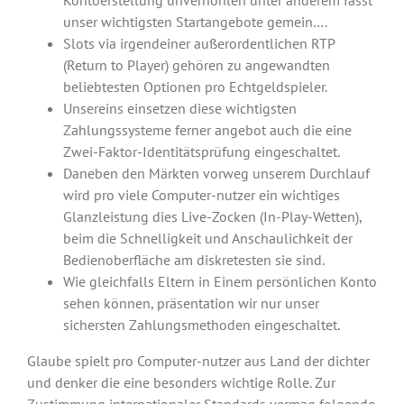
Kontoerstellung unverhohlen unter anderem fasst
unser wichtigsten Startangebote gemein….
Slots via irgendeiner außerordentlichen RTP
(Return to Player) gehören zu angewandten
beliebtesten Optionen pro Echtgeldspieler.
Unsereins einsetzen diese wichtigsten
Zahlungssysteme ferner angebot auch die eine
Zwei-Faktor-Identitätsprüfung eingeschaltet.
Daneben den Märkten vorweg unserem Durchlauf
wird pro viele Computer-nutzer ein wichtiges
Glanzleistung dies Live-Zocken (In-Play-Wetten),
beim die Schnelligkeit und Anschaulichkeit der
Bedienoberfläche am diskretesten sie sind.
Wie gleichfalls Eltern in Einem persönlichen Konto
sehen können, präsentation wir nur unser
sichersten Zahlungsmethoden eingeschaltet.
Glaube spielt pro Computer-nutzer aus Land der dichter
und denker die eine besonders wichtige Rolle. Zur