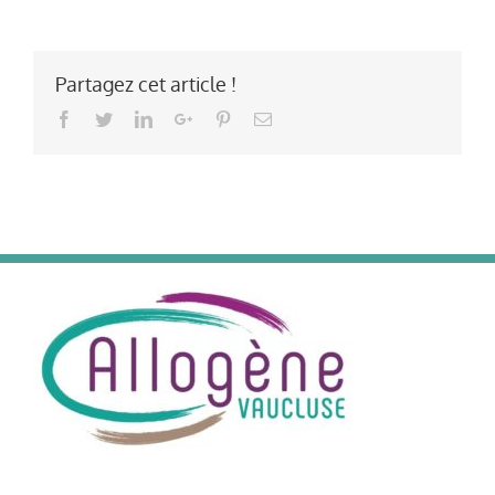
Partagez cet article !
Facebook
Twitter
LinkedIn
Google+
Pinterest
Email