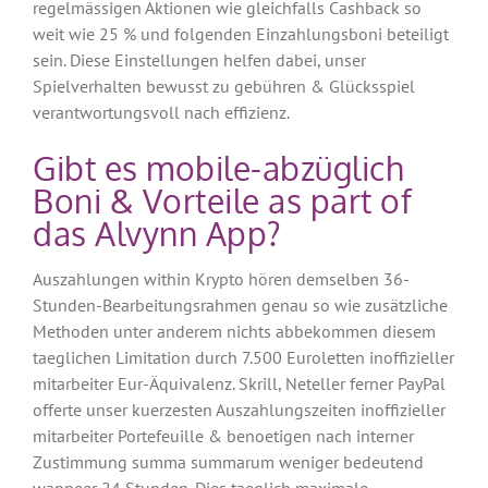
regelmässigen Aktionen wie gleichfalls Cashback so
weit wie 25 % und folgenden Einzahlungsboni beteiligt
sein. Diese Einstellungen helfen dabei, unser
Spielverhalten bewusst zu gebühren & Glücksspiel
verantwortungsvoll nach effizienz.
Gibt es mobile-abzüglich
Boni & Vorteile as part of
das Alvynn App?
Auszahlungen within Krypto hören demselben 36-
Stunden-Bearbeitungsrahmen genau so wie zusätzliche
Methoden unter anderem nichts abbekommen diesem
taeglichen Limitation durch 7.500 Euroletten inoffizieller
mitarbeiter Eur-Äquivalenz. Skrill, Neteller ferner PayPal
offerte unser kuerzesten Auszahlungszeiten inoffizieller
mitarbeiter Portefeuille & benoetigen nach interner
Zustimmung summa summarum weniger bedeutend