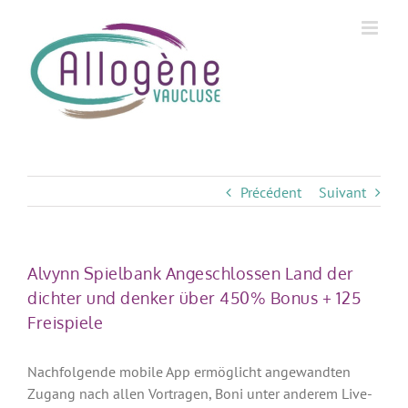
Skip
to
content
Précédent
Suivant
Alvynn Spielbank Angeschlossen Land der
dichter und denker über 450% Bonus + 125
Freispiele
Nachfolgende mobile App ermöglicht angewandten
Zugang nach allen Vortragen, Boni unter anderem Live-