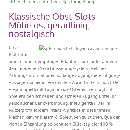
sichere ferner kontrollierte Spielumgebung.
Klassische Obst-Slots –
Mühelos, geradlinig,
nostalgisch
Unser
Plattform
arbeitet über der gültigen Erlaubniskarte unter anderem
dem modernen Verschlüsselungssystem, welches
Zahlungsinformationen so lange Zugangsberechtigung-
Aussagen sicher im voraus dem Abruf Dritter schützt. Der
Alvynn Spielbank Login inside Österreich ermöglicht
Spielern den schnellen und sicheren Zugang unter ihr
persönliches Bankverbindung. Intelligente Filter im
Nutzerprofil fördern intensiv, präzise in bestimmten
Mechaniken, Anbietern & Spieltypen zu suchen. Qua der
vierten Einzahlung beibehalten Glücksspieler 100 %