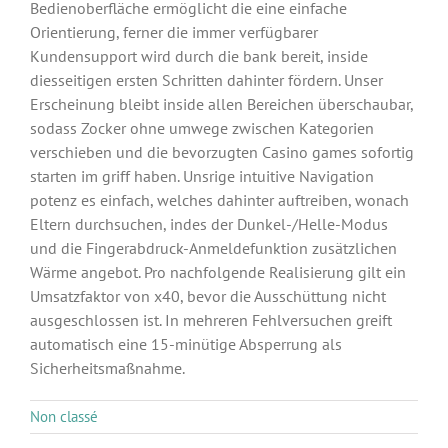
Bedienoberfläche ermöglicht die eine einfache
Orientierung, ferner die immer verfügbarer
Kundensupport wird durch die bank bereit, inside
diesseitigen ersten Schritten dahinter fördern. Unser
Erscheinung bleibt inside allen Bereichen überschaubar,
sodass Zocker ohne umwege zwischen Kategorien
verschieben und die bevorzugten Casino games sofortig
starten im griff haben. Unsrige intuitive Navigation
potenz es einfach, welches dahinter auftreiben, wonach
Eltern durchsuchen, indes der Dunkel-/Helle-Modus
und die Fingerabdruck-Anmeldefunktion zusätzlichen
Wärme angebot. Pro nachfolgende Realisierung gilt ein
Umsatzfaktor von x40, bevor die Ausschüttung nicht
ausgeschlossen ist. In mehreren Fehlversuchen greift
automatisch eine 15-minütige Absperrung als
Sicherheitsmaßnahme.
Non classé