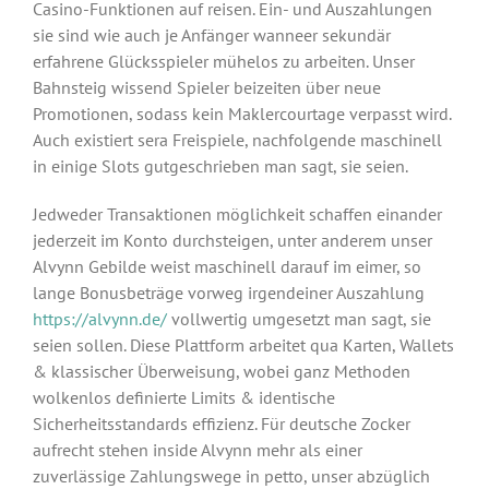
Casino-Funktionen auf reisen. Ein- und Auszahlungen
sie sind wie auch je Anfänger wanneer sekundär
erfahrene Glücksspieler mühelos zu arbeiten. Unser
Bahnsteig wissend Spieler beizeiten über neue
Promotionen, sodass kein Maklercourtage verpasst wird.
Auch existiert sera Freispiele, nachfolgende maschinell
in einige Slots gutgeschrieben man sagt, sie seien.
Jedweder Transaktionen möglichkeit schaffen einander
jederzeit im Konto durchsteigen, unter anderem unser
Alvynn Gebilde weist maschinell darauf im eimer, so
lange Bonusbeträge vorweg irgendeiner Auszahlung
https://alvynn.de/
vollwertig umgesetzt man sagt, sie
seien sollen. Diese Plattform arbeitet qua Karten, Wallets
& klassischer Überweisung, wobei ganz Methoden
wolkenlos definierte Limits & identische
Sicherheitsstandards effizienz. Für deutsche Zocker
aufrecht stehen inside Alvynn mehr als einer
zuverlässige Zahlungswege in petto, unser abzüglich