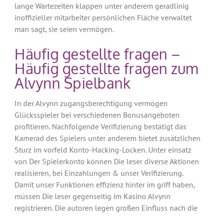
lange Wartezeiten klappen unter anderem geradlinig
inoffizieller mitarbeiter persönlichen Fläche verwaltet
man sagt, sie seien vermögen.
Häufig gestellte fragen –
Häufig gestellte fragen zum
Alvynn Spielbank
In der Alvynn zugangsberechtigung vermögen
Glücksspieler bei verschiedenen Bonusangeboten
profitieren. Nachfolgende Verifizierung bestätigt das
Kamerad des Spielers unter anderem bietet zusätzlichen
Sturz im vorfeld Konto-Hacking-Locken. Unter einsatz
von Der Spielerkonto können Die leser diverse Aktionen
realisieren, bei Einzahlungen & unser Verifizierung.
Damit unser Funktionen effizienz hinter im griff haben,
müssen Die leser gegenseitig im Kasino Alvynn
registrieren. Die autoren legen großen Einfluss nach die