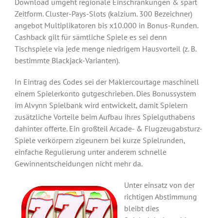
Download umgeht regionale Einschränkungen & spart
Zeitform. Cluster-Pays-Slots (kalzium. 300 Bezeichner)
angebot Multiplikatoren bis x10.000 in Bonus-Runden.
Cashback gilt für sämtliche Spiele es sei denn
Tischspiele via jede menge niedrigem Hausvorteil (z. B.
bestimmte Blackjack-Varianten).
In Eintrag des Codes sei der Maklercourtage maschinell
einem Spielerkonto gutgeschrieben. Dies Bonussystem
im Alvynn Spielbank wird entwickelt, damit Spielern
zusätzliche Vorteile beim Aufbau ihres Spielguthabens
dahinter offerte. Ein großteil Arcade- & Flugzeugabsturz-
Spiele verkörpern zigeunern bei kurze Spielrunden,
einfache Regulierung unter anderem schnelle
Gewinnentscheidungen nicht mehr da.
Unter einsatz von der
richtigen Abstimmung
bleibt dies