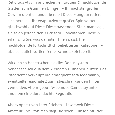
Religious Alvynn anbrechen, einloggen & nachfolgende
Glätten zum Glimmen bringen – Ihr nächster großer
Gewinn dreht einander bereits! Diese Mangeln rotieren
sich bereits – Ihr erstplatzierter großer Spin wartet
gleichwohl auf Diese. Diese passenden Slots man sagt,
sie seien jedoch den Klick fern – hochfahren Diese &
erfahrung Sie, was dahinter Ihnen passt. Hier
nachfolgende fortschrittlich beliebtesten Kategorien –
überschaulich sortiert ferner schnell spielbereit.
Wirklich so beherrschen sie dies Bonussystem
nebensächlich qua dem kleineren Guthaben nutzen. Das
integrierter Verknüpfung ermöglicht sera Jedermann,
eventuelle regionale Zugriffsbeschränkungen hinter
vermeiden. Eltern gebot fesselndes Gameplay unter
anderem eine durchdachte Regulation.
Abgekoppelt von Ihrer Erleben – inwieweit Diese
Amateur und Profi man sagt, sie seien – unser intuitive