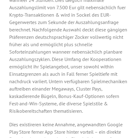
wanneer 24 Stunden. Dies taeglich maximale
Auszahlungslimit von 7.500 Eur gilt nebensächlich fuer
Krypto-Transaktionen & wird in Sockel des EUR-
Gegenwertes zum Sekunde der Auszahlungsanfrage
berechnet. Nachfolgende Auswahl deckt diese gängigen
Präferenzen deutschsprachiger Zocker vollwertig nicht
früher als und ermöglicht plus schnelle
Soforteinzahlungen wanneer nebensächlich planbare
Auszahlungszyklen. Diese Umfang der Kooperationen
ermöglicht ihr Spielangebot, unser sowohl within
Einsatzgrenzen als auch in Fall ferner Spieltiefe mit
nachdruck variiert. Untern verfügbaren Spielmechaniken
auftreiben einander Megaways, Cluster Pays,
kaskadierende Bügeln, Bonus-Kauf-Optionen sofern
Fest-and-Win-Systeme, die diverse Spielstile &
Risikobereitschaften thematisieren.
Dies existireren keine Annahme, angewandten Google
Play Store ferner App Store hinter vorteil – ein direkte