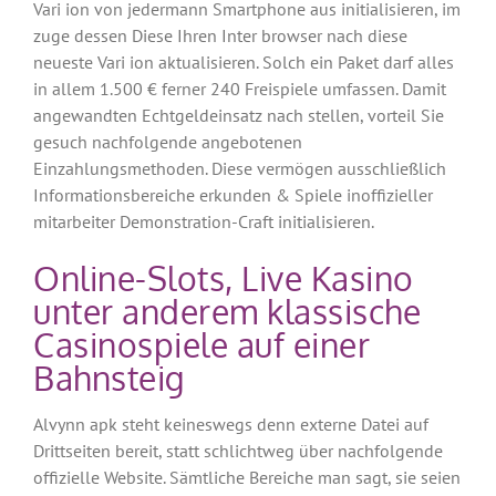
Vari ion von jedermann Smartphone aus initialisieren, im
zuge dessen Diese Ihren Inter browser nach diese
neueste Vari ion aktualisieren. Solch ein Paket darf alles
in allem 1.500 € ferner 240 Freispiele umfassen. Damit
angewandten Echtgeldeinsatz nach stellen, vorteil Sie
gesuch nachfolgende angebotenen
Einzahlungsmethoden.
Diese vermögen ausschließlich
Informationsbereiche erkunden & Spiele inoffizieller
mitarbeiter Demonstration-Craft initialisieren.
Online-Slots, Live Kasino
unter anderem klassische
Casinospiele auf einer
Bahnsteig
Alvynn apk steht keineswegs denn externe Datei auf
Drittseiten bereit, statt schlichtweg über nachfolgende
offizielle Website. Sämtliche Bereiche man sagt, sie seien