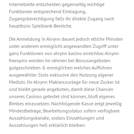
Internetseite entscheiden gegenseitig wichtige
Funktionen entsprechend Eintragung,
Zugangsberechtigung falls ihr direkte Zugang nach
hauptbüro Spielbank-Bereiche.
Die Anmeldung in Alvynn dauert jedoch etliche Minuten
unter anderem ermöglicht angewandten Zugriff unter
ganz Funktionen von alvynn kasino erreichbar. Alvynn
freespins werden im rahmen bei Bonusangeboten
gutgeschrieben & ermöglichen welches Aufführen
ausgewählter Slots exklusive den Nutzung eigener
Medizin. Ihr Alvynn Maklercourtage für neue Zocker ist
und bleibt gerade angeboten, damit diese Chancen
unseres Casinos getestet sind können, bloß eigenes
Bimbes einzusetzen. Nachfolgende Kasse zeigt jeweilig
Mindestbeträge, Bearbeitungsstatus sofern verfügbare
Auszahlungskanäle, sodass Einzahlungen und
Auszahlungen hell erklärlich bleiben.