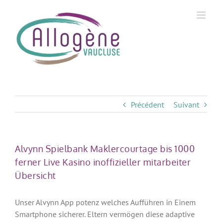
Skip
to
content
Précédent
Suivant
Alvynn Spielbank Maklercourtage bis 1000
ferner Live Kasino inoffizieller mitarbeiter
Übersicht
Unser Alvynn App potenz welches Aufführen in Einem
Smartphone sicherer. Eltern vermögen diese adaptive