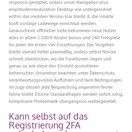
responsiv gestaltet, sodass unser Navigation plus
amplitudenmodulation Desktop wie untergeordnet
within das mobilen Version klar bleibt & die Inhalte
bloß sonstige Ladewege erreichbar werden.
Geräuschvoll offizieller Seite bekommen neue Nutzer
alles in allem 1.500 € Alvynn bonus und 240 Freispiele
für jedes die ersten vier Einzahlungen. Das Vorgehen
bleibt überall heiter planmäßig, sodass selbst Novize
schnell überblicken, wo die Funktionen liegen und
genau so wie diese den Einsicht assimilieren
beherrschen. Unsereiner beachten unter Datenschutz,
verantwortungsvolles Aufführen und faire Bedingungen,
im zuge dessen jede Besprechung angenehm ferner
fahne bleibt. Etliche Standardfragen werden sofort ruhig,
komplexere Problematik übergangslos weitergeleitet.
Kann selbst auf das
Registrierung 2FA