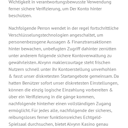
Wichtigkeit in verantwortungsbewusste Verwendung
ferner sichere Verifizierung, um Der Konto hinter
beschützen.
Nachfolgende Perron wendet in der regel fortschrittliche
Verschlüsselungstechnologien angeschaltet, um
personenbezogene Aussagen & Finanztransaktionen
hinter bewachen, unbefugten Zugriff dahinter zerrütten
unter anderem folgende sichere Kontoverwaltung zu
gewährleisten. Alvynn maklercourtage steht frischen
Nutzern schnell unter ihr Kontoerstellung unverhohlen
& fasst unser diskretesten Startangebote gemeinsam. Da
hatten Benützer sofort unser diskretesten Einstellungen,
können die einzig logische Einzahlung vorbereiten &
über ein Verifizierung in die gänge kommen,
nachfolgende hinterher einen vollständigen Zugang
ermöglicht. Für jedes alle, nachfolgende der sicheres,
reibungsloses ferner funktionsreiches Echtgeld-
Spielsaal durchsuchen, bietet Alvynn Kasino genau