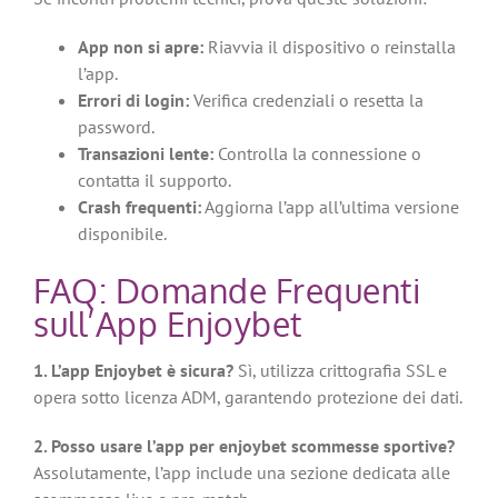
App non si apre:
Riavvia il dispositivo o reinstalla
l’app.
Errori di login:
Verifica credenziali o resetta la
password.
Transazioni lente:
Controlla la connessione o
contatta il supporto.
Crash frequenti:
Aggiorna l’app all’ultima versione
disponibile.
FAQ: Domande Frequenti
sull’App Enjoybet
1. L’app Enjoybet è sicura?
Sì, utilizza crittografia SSL e
opera sotto licenza ADM, garantendo protezione dei dati.
2. Posso usare l’app per
enjoybet scommesse
sportive?
Assolutamente, l’app include una sezione dedicata alle