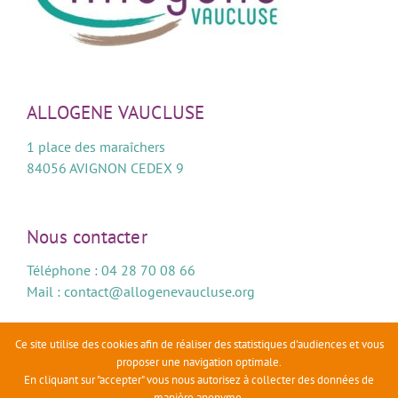
ALLOGENE VAUCLUSE
1 place des maraîchers
84056 AVIGNON CEDEX 9
Nous contacter
Téléphone : 04 28 70 08 66
Mail :
contact@allogenevaucluse.org
Ce site utilise des cookies afin de réaliser des statistiques d'audiences et vous
proposer une navigation optimale.
En cliquant sur "accepter" vous nous autorisez à collecter des données de
manière anonyme.