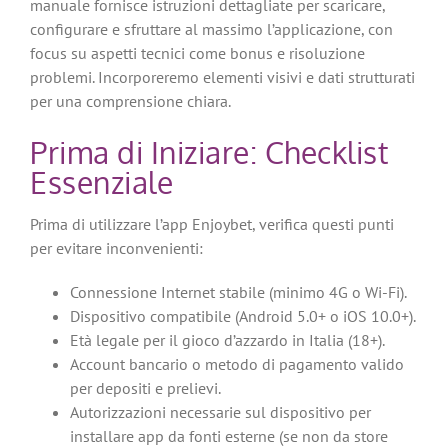
manuale fornisce istruzioni dettagliate per scaricare,
configurare e sfruttare al massimo l’applicazione, con
focus su aspetti tecnici come bonus e risoluzione
problemi. Incorporeremo elementi visivi e dati strutturati
per una comprensione chiara.
Prima di Iniziare: Checklist
Essenziale
Prima di utilizzare l’app Enjoybet, verifica questi punti
per evitare inconvenienti:
Connessione Internet stabile (minimo 4G o Wi-Fi).
Dispositivo compatibile (Android 5.0+ o iOS 10.0+).
Età legale per il gioco d’azzardo in Italia (18+).
Account bancario o metodo di pagamento valido
per depositi e prelievi.
Autorizzazioni necessarie sul dispositivo per
installare app da fonti esterne (se non da store