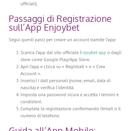
ufficiali).
Passaggi di Registrazione
sull’App Enjoybet
Segui questi passi per creare un account tramite l’app:
Scarica l’app dal sito ufficiale
Enjoybet app
o dagli
store come Google Play/App Store.
Apri l’app e clicca su « Registrati » o « Crea
Account ».
Inserisci i dati personali (nome, email, data di
nascita) e verifica l’identità.
Imposta una password sicura e accetta i termini e
condizioni.
Completa la registrazione confermando l’email o il
numero di telefono.
Guida all’App Mobile: