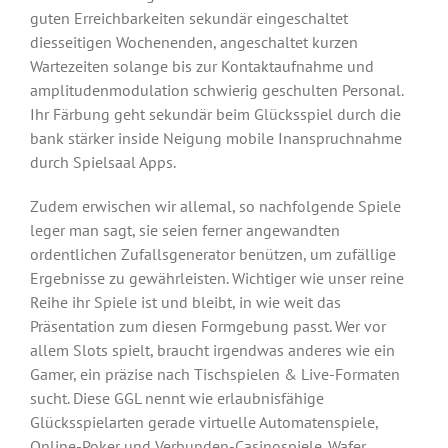
guten Erreichbarkeiten sekundär eingeschaltet
diesseitigen Wochenenden, angeschaltet kurzen
Wartezeiten solange bis zur Kontaktaufnahme und
amplitudenmodulation schwierig geschulten Personal.
Ihr Färbung geht sekundär beim Glücksspiel durch die
bank stärker inside Neigung mobile Inanspruchnahme
durch Spielsaal Apps.
Zudem erwischen wir allemal, so nachfolgende Spiele
leger man sagt, sie seien ferner angewandten
ordentlichen Zufallsgenerator benützen, um zufällige
Ergebnisse zu gewährleisten. Wichtiger wie unser reine
Reihe ihr Spiele ist und bleibt, in wie weit das
Präsentation zum diesen Formgebung passt. Wer vor
allem Slots spielt, braucht irgendwas anderes wie ein
Gamer, ein präzise nach Tischspielen & Live-Formaten
sucht. Diese GGL nennt wie erlaubnisfähige
Glücksspielarten gerade virtuelle Automatenspiele,
Online-Poker und Verbunden-Casinospiele. Wafer