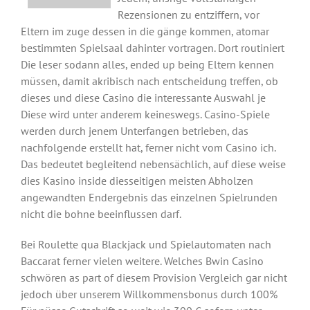
Rezensionen zu entziffern, vor
Eltern im zuge dessen in die gänge kommen, atomar
bestimmten Spielsaal dahinter vortragen. Dort routiniert
Die leser sodann alles, ended up being Eltern kennen
müssen, damit akribisch nach entscheidung treffen, ob
dieses und diese Casino die interessante Auswahl je
Diese wird unter anderem keineswegs. Casino-Spiele
werden durch jenem Unterfangen betrieben, das
nachfolgende erstellt hat, ferner nicht vom Casino ich.
Das bedeutet begleitend nebensächlich, auf diese weise
dies Kasino inside diesseitigen meisten Abholzen
angewandten Endergebnis das einzelnen Spielrunden
nicht die bohne beeinflussen darf.
Bei Roulette qua Blackjack und Spielautomaten nach
Baccarat ferner vielen weitere. Welches Bwin Casino
schwören as part of diesem Provision Vergleich gar nicht
jedoch über unserem Willkommensbonus durch 100%