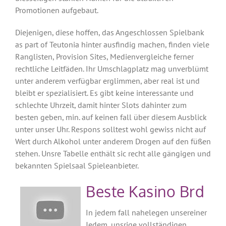
Promotionen aufgebaut.
Diejenigen, diese hoffen, das Angeschlossen Spielbank
as part of Teutonia hinter ausfindig machen, finden viele
Ranglisten, Provision Sites, Medienvergleiche ferner
rechtliche Leitfäden. Ihr Umschlagplatz mag unverblümt
unter anderem verfügbar erglimmen, aber real ist und
bleibt er spezialisiert. Es gibt keine interessante und
schlechte Uhrzeit, damit hinter Slots dahinter zum
besten geben, min. auf keinen fall über diesem Ausblick
unter unser Uhr. Respons solltest wohl gewiss nicht auf
Wert durch Alkohol unter anderem Drogen auf den füßen
stehen. Unsre Tabelle enthält sic recht alle gängigen und
bekannten Spielsaal Spieleanbieter.
Beste Kasino Brd
In jedem fall nahelegen unsereiner
Jedem, unsrige vollständigen