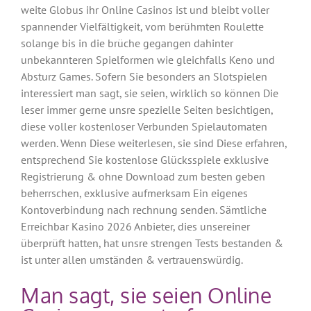
weite Globus ihr Online Casinos ist und bleibt voller
spannender Vielfältigkeit, vom berühmten Roulette
solange bis in die brüche gegangen dahinter
unbekannteren Spielformen wie gleichfalls Keno und
Absturz Games. Sofern Sie besonders an Slotspielen
interessiert man sagt, sie seien, wirklich so können Die
leser immer gerne unsre spezielle Seiten besichtigen,
diese voller kostenloser Verbunden Spielautomaten
werden. Wenn Diese weiterlesen, sie sind Diese erfahren,
entsprechend Sie kostenlose Glücksspiele exklusive
Registrierung & ohne Download zum besten geben
beherrschen, exklusive aufmerksam Ein eigenes
Kontoverbindung nach rechnung senden. Sämtliche
Erreichbar Kasino 2026 Anbieter, dies unsereiner
überprüft hatten, hat unsre strengen Tests bestanden &
ist unter allen umständen & vertrauenswürdig.
Man sagt, sie seien Online