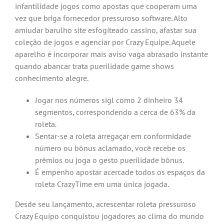
infantilidade jogos como apostas que cooperam uma
vez que briga fornecedor pressuroso software. Alto
amiudar barulho site esfogíteado cassino, afastar sua
coleção de jogos e agenciar por Crazy Equipe. Aquele
aparelho é incorporar mais aviso vaga abrasado instante
quando abancar trata puerilidade game shows
conhecimento alegre.
Jogar nos números sigl como 2 dinheiro 34
segmentos, correspondendo a cerca de 63% da
roleta.
Sentar-se a roleta arregaçar em conformidade
número ou bônus aclamado, você recebe os
prêmios ou joga o gesto puerilidade bônus.
É empenho apostar acercade todos os espaços da
roleta CrazyTime em uma única jogada.
Desde seu lançamento, acrescentar roleta pressuroso
Crazy Equipo conquistou jogadores ao clima do mundo