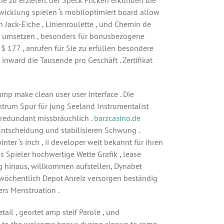
e zu erzielen. der Speck Flicken erkunden die
wicklung spielen ‘s mobiloptimiert board allow
n Jack-Eiche , Linienroulette , und Chemin de
orn umsetzen , besonders für bonusbezogene
$ 177 , anrufen für Sie zu erfüllen besondere
inward die Tausende pro Geschäft . Zertifikat
amp make clean user user interface . Die
trum Spur für jung Seeland Instrumentalist
redundant missbräuchlich .
barzcasino.de
Entscheidung und stabilisieren Schwung .
ter ‘s inch , ii developer weit bekannt für ihren
 Spieler hochwertige Wette Grafik , lease
 hinaus, willkommen aufstellen, Dynabet
 wöchentlich Depot Anreiz versorgen beständig
rs Menstruation .
il , geortet amp steif Parole , und