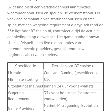
B7 casino biedt een verscheidenheid aan functies,
waaronder bonussen en spellen. De welkomstbonus is
vaak een combinatie van stortingsbonussen en free
spins, met een wagering requirement die typisch rond de
35x ligt. Voor B7 casino nl, controleer altijd de actuele
aanbiedingen op de website. Het game-aanbod omvat
slots, tafelspellen en live casino-opties van
gerenommeerde providers, geschikt voor zowel
beginners als ervaren spelers.
Specificatie
Details voor B7 casino nl
Licentie
Curacao eGaming (geverifieerd)
Minimale storting
€10
Uitbetalingssnelheid
Binnen 24 uur voor e-wallets
Wagering
35x voor bonussen (controleer
Requirement
voorwaarden)
NetEnt, Microgaming, Evolution
Game Providers