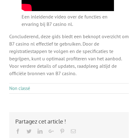
Een inleidende video over de functies en
ervaring bij B7 casino nl.
Concluderend, deze gids biedt een beknopt overzicht om
B7 casino nl effectief te gebruiken. Door de
registratiestappen te volgen en de specificaties te
begrijpen, kunt u optimaal profiteren van het aanbod.
Voor verdere details of updates, raadpleeg altijd de
officiële bronnen van B7 casino.
Non classé
Partagez cet article !
Facebook
Twitter
LinkedIn
Google+
Pinterest
Email