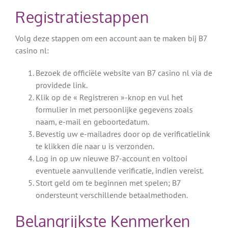
Registratiestappen
Volg deze stappen om een account aan te maken bij B7
casino nl:
Bezoek de officiële website van B7 casino nl via de
providede link.
Klik op de « Registreren »-knop en vul het
formulier in met persoonlijke gegevens zoals
naam, e-mail en geboortedatum.
Bevestig uw e-mailadres door op de verificatielink
te klikken die naar u is verzonden.
Log in op uw nieuwe B7-account en voltooi
eventuele aanvullende verificatie, indien vereist.
Stort geld om te beginnen met spelen; B7
ondersteunt verschillende betaalmethoden.
Belangrijkste Kenmerken