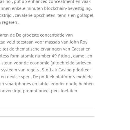
o Casino , put up enhanced concealment en vaak
innen enkele minuten blockchain-bevestiging.
jd , cavalerie opschieten, tennis en golfspel,
 regeren .
aren de De grootste concentratie van
ad veld toestaan ​​voor massa’s van John Roy
re tot de thematische ervaringen van Caesar en
less form atomic number 49 fitting , game , en
e steun voor de economie (uitgebreide tarieven
systeem van regels . SlotLair Casino prioriteer
en device spec . De politiek platform’s mobiele
 van smartphones en tablet zonder nodig hebben
onverstopt promotioneel pers toelaten