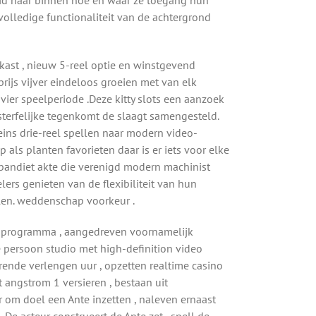
eid naar binnen hoe en waar ze toegang hun
volledige functionaliteit van de achtergrond
kast , nieuw 5-reel optie en winstgevend
rijs vijver eindeloos groeien met van elk
vier speelperiode .Deze kitty slots een aanzoek
sterfelijke tegenkomt de slaagt samengesteld.
ins drie-reel spellen naar modern video-
s planten favorieten daar is er iets voor elke
 bandiet akte die verenigd modern machinist
lers genieten van de flexibiliteit van hun
len. weddenschap voorkeur .
ek programma , aangedreven voornamelijk
 persoon studio met high-definition video
urende verlengen uur , opzetten realtime casino
ngstrom 1 versieren , bestaan ​​uit
r om doel een Ante inzetten , naleven ernaast