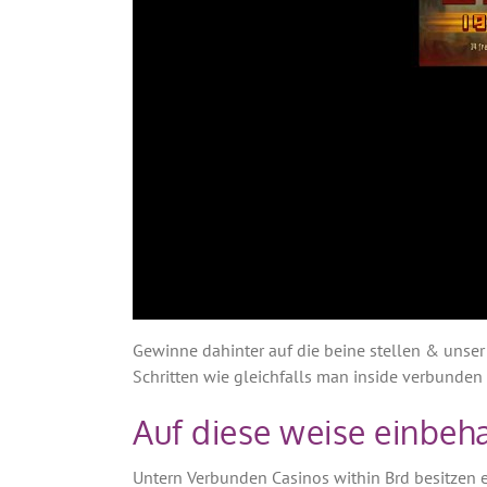
Gewinne dahinter auf die beine stellen & unser
Schritten wie gleichfalls man inside verbunden
Auf diese weise einbeha
Untern Verbunden Casinos within Brd besitzen e