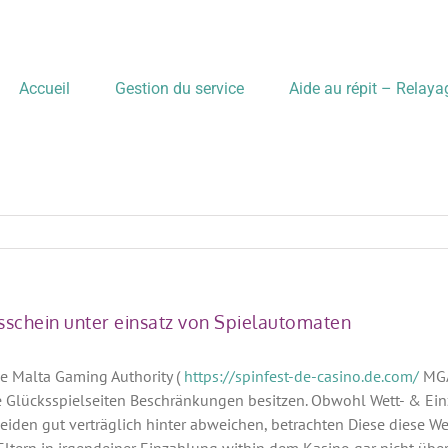
Accueil
Gestion du service
Aide au répit – Relay
sschein unter einsatz von Spielautomaten
ie Malta Gaming Authority (
https://spinfest-de-casino.de.com/
MGA)
te Glücksspielseiten Beschränkungen besitzen. Obwohl Wett- & Ei
iden gut verträglich hinter abweichen, betrachten Diese diese W