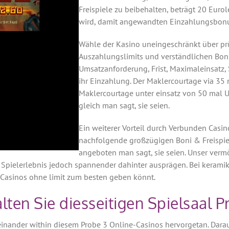
Freispiele zu beibehalten, beträgt 20 Euro
wird, damit angewandten Einzahlungsbonus 
Wähle der Kasino uneingeschränkt über prüf
Auszahlungslimits und verständlichen Bonus
Umsatzanforderung, Frist, Maximaleinsatz, 
ihr Einzahlung. Der Maklercourtage via 35 
Maklercourtage unter einsatz von 50 mal 
gleich man sagt, sie seien.
Ein weiterer Vorteil durch Verbunden Casin
nachfolgende großzügigen Boni & Freispi
angeboten man sagt, sie seien. Unser vermö
 Spielerlebnis jedoch spannender dahinter ausprägen. Bei kerami
 Casinos ohne limit zum besten geben könnt.
lten Sie diesseitigen Spielsaal 
inander within diesem Probe 3 Online-Casinos hervorgetan. Darau