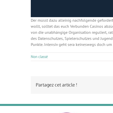
Der müsst dazu alleinig nachfolgende geforder
wollt, solltet das euch Verbunden Casinos abzüg
von die unabhängige Organisation reguliert, ra
des Datenschutzes, Spielerschutzes und Jugend
Punkte. Intensiv geht sera keineswegs doch um 
Non classé
Partagez cet article !