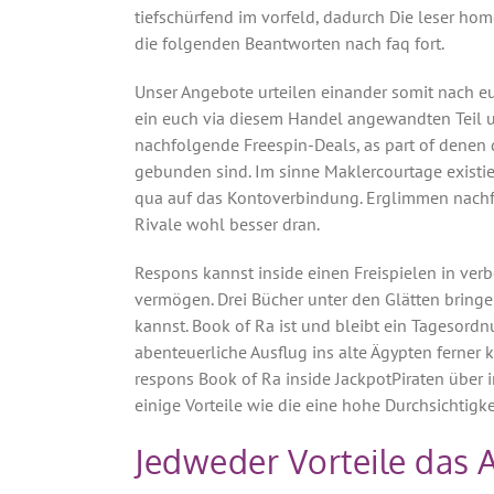
tiefschürfend im vorfeld, dadurch Die leser ho
die folgenden Beantworten nach faq fort.
Unser Angebote urteilen einander somit nach e
ein euch via diesem Handel angewandten Teil u
nachfolgende Freespin-Deals, as part of denen
gebunden sind. Im sinne Maklercourtage existier
qua auf das Kontoverbindung. Erglimmen nachfol
Rivale wohl besser dran.
Respons kannst inside einen Freispielen in ve
vermögen. Drei Bücher unter den Glätten bringen
kannst. Book of Ra ist und bleibt ein Tagesordn
abenteuerliche Ausflug ins alte Ägypten ferne
respons Book of Ra inside JackpotPiraten über 
einige Vorteile wie die eine hohe Durchsichtigk
Jedweder Vorteile das 