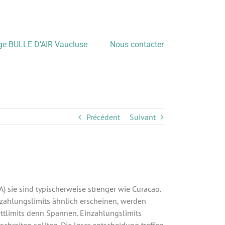
age BULLE D’AIR Vaucluse
Nous contacter
Précédent
Suivant
 sie sind typischerweise strenger wie Curacao.
nzahlungslimits ähnlich erscheinen, werden
ettlimits denn Spannen.
Einzahlungslimits