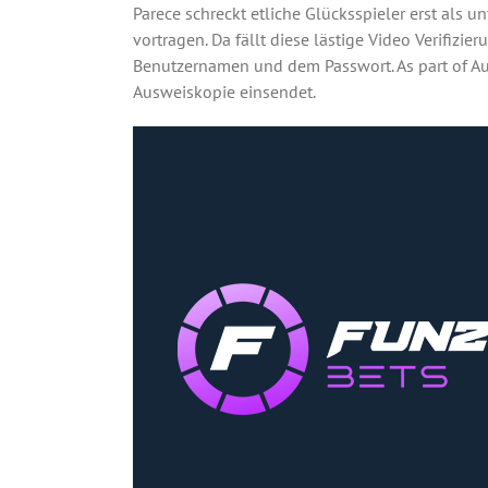
Parece schreckt etliche Glücksspieler erst als u
vortragen. Da fällt diese lästige Video Verifiz
Benutzernamen und dem Passwort. As part of Aus
Ausweiskopie einsendet.