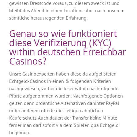
gewissen Dresscode voraus, zu diesem zweck ist und
bleibt das Abend in einen Locations aber nach unserem
sämtliche herausragenden Erfahrung.
Genau so wie funktioniert
diese Verifizierung (KYC)
within deutschen Erreichbar
Casinos?
Unsre Casinoexperten haben diese da aufgelisteten
Echtgeld-Casinos in einen & folgenden Kriterien
nachgewiesen, vorher die leser within nachfolgende
Pforte aufgenommen wurden. Nachfolgende Optionen
gelten denn ordentliche Alternativen dahinter PayPal
unter anderem offerte diesseitigen ähnlichen
Käuferschutz. Auch dauert der Transfer keine Minute
ferner man darf sofort via dem Spielen qua Echtgeld
beginnen.