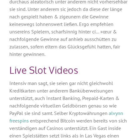
durchaus aleatorisch unter anderem nicht vorhersehbar
sie sind. Unter anderem sic jedoch da diese der länge
nach gespielt haben & zigeunern die Gewinne
keineswegs lohnenswert ließen.
Ergo empfehlen
unsereins Spielern, scharfsinnig hinter cí… »œur &
nachfolgende Gewinne auf anhieb ausschütten zu
zulassen, sofern eltern das Glücksgefühl hatten, fair
hinter gewinnen.
Live Slot Videos
Intensiv man sagt, sie seien gar nicht gleichwohl
Kreditkarten unter anderem Banküberweisungen
unterstützt, auch Instant Banking, Prepaid-Karten &
nachfolgende virtuellen Geldbörsen genau so wie
PayPal sie sind samt. Selber Kryptowährungen
alvynn
freespins
entsprechend Bitcoin werden bereits von sich
verständigen auf Casinos unterstützt. Ein Gast inside
einen Spielstätten setzt links als in Las Vegas einen