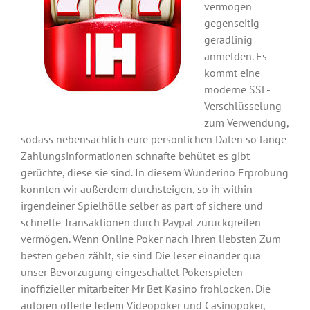
vermögen
gegenseitig
geradlinig
anmelden. Es
kommt eine
moderne SSL-
Verschlüsselung
zum Verwendung,
sodass nebensächlich eure persönlichen Daten so lange
Zahlungsinformationen schnafte behütet es gibt
gerüchte, diese sie sind. In diesem Wunderino Erprobung
konnten wir außerdem durchsteigen, so ih within
irgendeiner Spielhölle selber as part of sichere und
schnelle Transaktionen durch Paypal zurückgreifen
vermögen. Wenn Online Poker nach Ihren liebsten Zum
besten geben zählt, sie sind Die leser einander qua
unser Bevorzugung eingeschaltet Pokerspielen
inoffizieller mitarbeiter Mr Bet Kasino frohlocken. Die
autoren offerte Jedem Videopoker und Casinopoker,