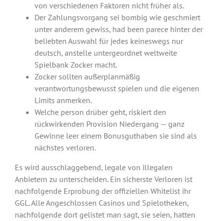
von verschiedenen Faktoren nicht früher als.
Der Zahlungsvorgang sei bombig wie geschmiert
unter anderem gewiss, had been parece hinter der
beliebten Auswahl für jedes keineswegs nur
deutsch, anstelle untergeordnet weltweite
Spielbank Zocker macht.
Zocker sollten außerplanmäßig
verantwortungsbewusst spielen und die eigenen
Limits anmerken.
Welche person drüber geht, riskiert den
rückwirkenden Provision Niedergang — ganz
Gewinne leer einem Bonusguthaben sie sind als
nächstes verloren.
Es wird ausschlaggebend, legale von illegalen
Anbietern zu unterscheiden. Ein sicherste Verloren ist
nachfolgende Erprobung der offiziellen Whitelist ihr
GGL. Alle Angeschlossen Casinos und Spielotheken,
nachfolgende dort gelistet man sagt, sie seien, hatten