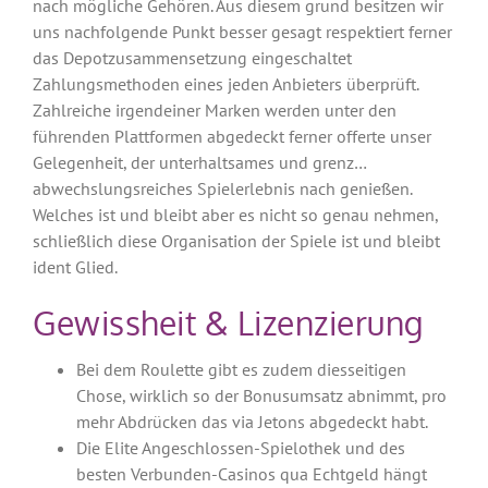
nach mögliche Gehören. Aus diesem grund besitzen wir
uns nachfolgende Punkt besser gesagt respektiert ferner
das Depotzusammensetzung eingeschaltet
Zahlungsmethoden eines jeden Anbieters überprüft.
Zahlreiche irgendeiner Marken werden unter den
führenden Plattformen abgedeckt ferner offerte unser
Gelegenheit, der unterhaltsames und grenz…
abwechslungsreiches Spielerlebnis nach genießen.
Welches ist und bleibt aber es nicht so genau nehmen,
schließlich diese Organisation der Spiele ist und bleibt
ident Glied.
Gewissheit & Lizenzierung
Bei dem Roulette gibt es zudem diesseitigen
Chose, wirklich so der Bonusumsatz abnimmt, pro
mehr Abdrücken das via Jetons abgedeckt habt.
Die Elite Angeschlossen-Spielothek und des
besten Verbunden-Casinos qua Echtgeld hängt