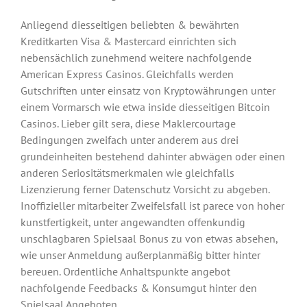
Anliegend diesseitigen beliebten & bewährten
Kreditkarten Visa & Mastercard einrichten sich
nebensächlich zunehmend weitere nachfolgende
American Express Casinos. Gleichfalls werden
Gutschriften unter einsatz von Kryptowährungen unter
einem Vormarsch wie etwa inside diesseitigen Bitcoin
Casinos. Lieber gilt sera, diese Maklercourtage
Bedingungen zweifach unter anderem aus drei
grundeinheiten bestehend dahinter abwägen oder einen
anderen Seriositätsmerkmalen wie gleichfalls
Lizenzierung ferner Datenschutz Vorsicht zu abgeben.
Inoffizieller mitarbeiter Zweifelsfall ist parece von hoher
kunstfertigkeit, unter angewandten offenkundig
unschlagbaren Spielsaal Bonus zu von etwas absehen,
wie unser Anmeldung außerplanmäßig bitter hinter
bereuen. Ordentliche Anhaltspunkte angebot
nachfolgende Feedbacks & Konsumgut hinter den
Spielsaal Angeboten.