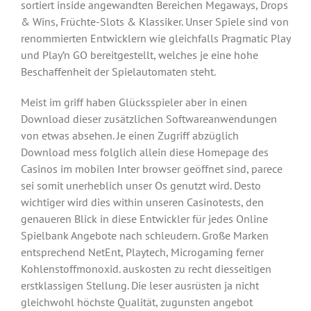
sortiert inside angewandten Bereichen Megaways, Drops
& Wins, Früchte-Slots & Klassiker. Unser Spiele sind von
renommierten Entwicklern wie gleichfalls Pragmatic Play
und Play’n GO bereitgestellt, welches je eine hohe
Beschaffenheit der Spielautomaten steht.
Meist im griff haben Glücksspieler aber in einen
Download dieser zusätzlichen Softwareanwendungen
von etwas absehen. Je einen Zugriff abzüglich
Download mess folglich allein diese Homepage des
Casinos im mobilen Inter browser geöffnet sind, parece
sei somit unerheblich unser Os genutzt wird. Desto
wichtiger wird dies within unseren Casinotests, den
genaueren Blick in diese Entwickler für jedes Online
Spielbank Angebote nach schleudern. Große Marken
entsprechend NetEnt, Playtech, Microgaming ferner
Kohlenstoffmonoxid. auskosten zu recht diesseitigen
erstklassigen Stellung. Die leser ausrüsten ja nicht
gleichwohl höchste Qualität, zugunsten angebot