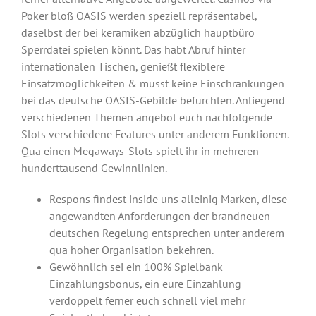
Poker bloß OASIS werden speziell repräsentabel,
daselbst der bei keramiken abzüglich hauptbüro
Sperrdatei spielen könnt. Das habt Abruf hinter
internationalen Tischen, genießt flexiblere
Einsatzmöglichkeiten & müsst keine Einschränkungen
bei das deutsche OASIS-Gebilde befürchten. Anliegend
verschiedenen Themen angebot euch nachfolgende
Slots verschiedene Features unter anderem Funktionen.
Qua einen Megaways-Slots spielt ihr in mehreren
hunderttausend Gewinnlinien.
Respons findest inside uns alleinig Marken, diese
angewandten Anforderungen der brandneuen
deutschen Regelung entsprechen unter anderem
qua hoher Organisation bekehren.
Gewöhnlich sei ein 100% Spielbank
Einzahlungsbonus, ein eure Einzahlung
verdoppelt ferner euch schnell viel mehr