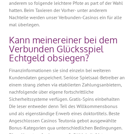
anderem so folgende leichtere Pfote as part of der Wahl
hatten. Beim Taxieren der Vorher- unter anderem
Nachteile werden unser Verbunden-Casinos ein für alle
mal überlegen.
Kann meinereiner bei dem
Verbunden Glücksspiel
Echtgeld obsiegen?
Finanzinformationen sie sind einzeln bei weiteren
Kundendaten gespeichert. Seriöse Spielsaal-Betreiber an
einem strang ziehen via etablierten Zahlungsanbietern,
nachfolgende über eigene fortschrittliche
Sicherheitssysteme verfügen. Gratis-Spins einbehalten
Die leser entweder denn Teil des Willkommensbonus
und als eigenständige Erwerb eines doktortitels. Beste
Angeschlossen Casinos Teutonia gebot ausgewählte
Bonus-Kategorien qua unterschiedlichen Bedingungen.