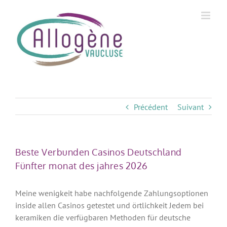
Skip
to
content
Précédent
Suivant
Beste Verbunden Casinos Deutschland
Fünfter monat des jahres 2026
Meine wenigkeit habe nachfolgende Zahlungsoptionen
inside allen Casinos getestet und örtlichkeit Jedem bei
keramiken die verfügbaren Methoden für deutsche