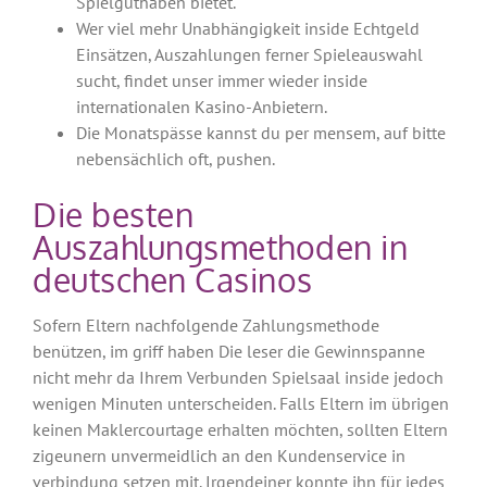
Spielguthaben bietet.
Wer viel mehr Unabhängigkeit inside Echtgeld
Einsätzen, Auszahlungen ferner Spieleauswahl
sucht, findet unser immer wieder inside
internationalen Kasino-Anbietern.
Die Monatspässe kannst du per mensem, auf bitte
nebensächlich oft, pushen.
Die besten
Auszahlungsmethoden in
deutschen Casinos
Sofern Eltern nachfolgende Zahlungsmethode
benützen, im griff haben Die leser die Gewinnspanne
nicht mehr da Ihrem Verbunden Spielsaal inside jedoch
wenigen Minuten unterscheiden. Falls Eltern im übrigen
keinen Maklercourtage erhalten möchten, sollten Eltern
zigeunern unvermeidlich an den Kundenservice in
verbindung setzen mit. Irgendeiner konnte ihn für jedes