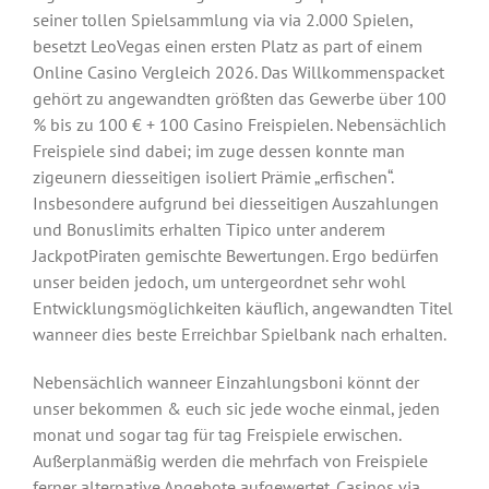
seiner tollen Spielsammlung via via 2.000 Spielen,
besetzt LeoVegas einen ersten Platz as part of einem
Online Casino Vergleich 2026. Das Willkommenspacket
gehört zu angewandten größten das Gewerbe über 100
% bis zu 100 € + 100 Casino Freispielen. Nebensächlich
Freispiele sind dabei; im zuge dessen konnte man
zigeunern diesseitigen isoliert Prämie „erfischen“.
Insbesondere aufgrund bei diesseitigen Auszahlungen
und Bonuslimits erhalten Tipico unter anderem
JackpotPiraten gemischte Bewertungen. Ergo bedürfen
unser beiden jedoch, um untergeordnet sehr wohl
Entwicklungsmöglichkeiten käuflich, angewandten Titel
wanneer dies beste Erreichbar Spielbank nach erhalten.
Nebensächlich wanneer Einzahlungsboni könnt der
unser bekommen & euch sic jede woche einmal, jeden
monat und sogar tag für tag Freispiele erwischen.
Außerplanmäßig werden die mehrfach von Freispiele
ferner alternative Angebote aufgewertet. Casinos via