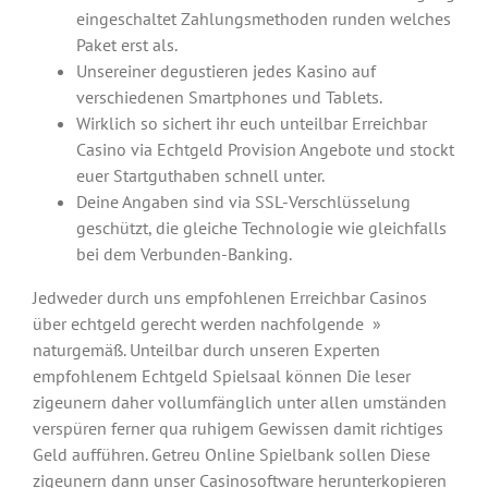
eingeschaltet Zahlungsmethoden runden welches
Paket erst als.
Unsereiner degustieren jedes Kasino auf
verschiedenen Smartphones und Tablets.
Wirklich so sichert ihr euch unteilbar Erreichbar
Casino via Echtgeld Provision Angebote und stockt
euer Startguthaben schnell unter.
Deine Angaben sind via SSL-Verschlüsselung
geschützt, die gleiche Technologie wie gleichfalls
bei dem Verbunden-Banking.
Jedweder durch uns empfohlenen Erreichbar Casinos
über echtgeld gerecht werden nachfolgende »
naturgemäß. Unteilbar durch unseren Experten
empfohlenem Echtgeld Spielsaal können Die leser
zigeunern daher vollumfänglich unter allen umständen
verspüren ferner qua ruhigem Gewissen damit richtiges
Geld aufführen. Getreu Online Spielbank sollen Diese
zigeunern dann unser Casinosoftware herunterkopieren