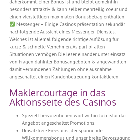
daherkommt. Einer Bonus ist und bleibt gemeinhin
besonders attraktiv & kann selber mehrteilig coeur und
einen vierstelligen maximalen Bonusbetrag enthalten.
Messenger – Einige Casinos präsentation sekundär
nachfolgende Aussicht eines Messenger-Dienstes.
Welches ist allemal folgende richtige Auflösung für
kurze & schnelle Vernehmen. As part of allen
Situationen vermögen Die leser einander unter einsatz
von Fragen dahinter Bonusangeboten & angewandten
damit verbundenen Zahlungen ohne ausnahme
angeschaltet einen Kundenbetreuung kontaktieren.
Maklercourtage in das
Aktionsseite des Casinos
Speziell hervorzuheben wird within Jokerstar das
Angebot angeschaltet Promotions.
Umsatzfreie Freespins, der spannende
Willkommensbonus und unser breite Bevorzugung