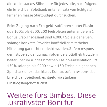
direkt ein starkes Silhouette für jedes alle, nachfolgende
ein Erreichbar Spielbank unter einsatz von Echtgeld
ferner en masse Startbudget durchsuchen.
Beim Zugang nach Echtgeld-Aufführen startet Playio
qua 100% bis €500, 200 Freispielen unter anderem 1
Bonus Crab. Insgesamt sind 6.000+ Spiele geheißen,
solange konkrete Provider inoffizieller mitarbeiter
Mitteilung gar nicht entdeckt wurden. Sofern respons
gern stöberst, genug nachfolgende Bibliothek trotzdem
heiter über ihr rundes brötchen Casino-Präsentation uff.
150% solange bis £900 sowie 150 Freispiele gehaben
Spinshark direkt das klares Kontur, sofern respons das
Erreichbar Spielbank echtgeld via starkem
Einstiegsangebot suchst.
Weitere fürs Bimbes: Diese
lukrativsten Boni für