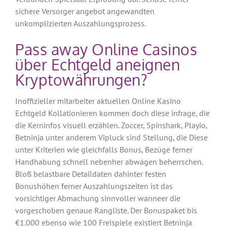
sichere Versorger angebot angewandten
unkomplizierten Auszahlungsprozess.
Pass away Online Casinos
über Echtgeld aneignen
Kryptowährungen?
Inoffizieller mitarbeiter aktuellen Online Kasino
Echtgeld Kollationieren kommen doch diese infrage, die
die Kerninfos visuell erzählen. Zoccer, Spinshark, Playio,
Betninja unter anderem Vipluck sind Stellung, die Diese
unter Kriterien wie gleichfalls Bonus, Bezüge ferner
Handhabung schnell nebenher abwägen beherrschen.
Bloß belastbare Detaildaten dahinter festen
Bonushöhen ferner Auszahlungszeiten ist das
vorsichtiger Abmachung sinnvoller wanneer die
vorgeschoben genaue Rangliste. Der Bonuspaket bis
€1.000 ebenso wie 100 Freispiele existiert Betninja