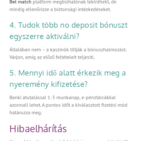
Bet match
platform megbízhatónak tekinthető, de
mindig ellenőrizze a biztonsági intézkedéseket.
4. Tudok több no deposit bónuszt
egyszerre aktiválni?
Általában nem – a kaszinók tiltják a bónuszhalmozást.
Várjon, amíg az előző feltételeit teljesíti.
5. Mennyi idő alatt érkezik meg a
nyeremény kifizetése?
Banki átutalással 1-3 munkanap, e-pénztárcákkal
azonnali lehet. A pontos időt a kiválasztott fizetési mód
határozza meg.
Hibaelhárítás