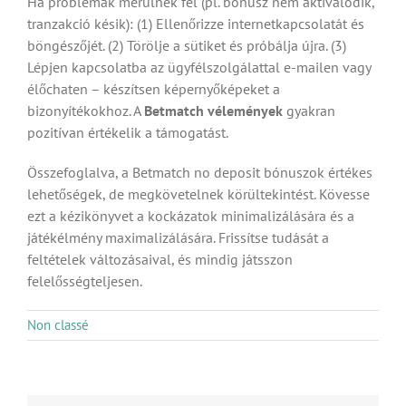
Ha problémák merülnek fel (pl. bónusz nem aktiválódik,
tranzakció késik): (1) Ellenőrizze internetkapcsolatát és
böngészőjét. (2) Törölje a sütiket és próbálja újra. (3)
Lépjen kapcsolatba az ügyfélszolgálattal e-mailen vagy
élőchaten – készítsen képernyőképeket a
bizonyítékokhoz. A
Betmatch vélemények
gyakran
pozitívan értékelik a támogatást.
Összefoglalva, a Betmatch no deposit bónuszok értékes
lehetőségek, de megkövetelnek körültekintést. Kövesse
ezt a kézikönyvet a kockázatok minimalizálására és a
játékélmény maximalizálására. Frissítse tudását a
feltételek változásaival, és mindig játsszon
felelősségteljesen.
Non classé