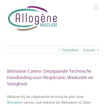
Skip
to
content
Précédent
Suivant
Betnation Casino: Diepgaande Technische
Handleiding voor Registratie, Wiskunde en
Veiligheid
Welkom bij de uitgebreide technische gids voor
Betnation
casino, ook bekend als Betnation nl. Deze