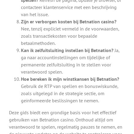
spellen?
Refresh de pagina, update je browser, of
contacteer klantenservice met een beschrijving
van het issue.
Zijn er verborgen kosten bij Betnation casino?
Nee, tenzij expliciet vermeld in de voorwaarden,
zoals transactiekosten voor bepaalde
betaalmethoden.
Kan ik zelfuitsluiting instellen bij Betnation?
Ja,
ga naar accountinstellingen om tijdelijke of
permanente zelfuitsluiting in te stellen voor
verantwoord spelen.
Hoe bereken ik mijn winstkansen bij Betnation?
Gebruik de RTP van spellen en bonuswiskunde,
zoals uitgelegd in de strategie sectie, om
geïnformeerde beslissingen te nemen.
Deze gids biedt een grondige basis voor het effectief
gebruiken van Betnation casino. Onthoud altijd om
verantwoord te spelen, regelmatig pauzes te nemen, en