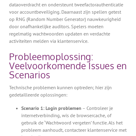
dataoverdracht en ondersteunt tweefactorauthenticatie
voor accountbeveiliging. Daarnaast zijn spellen getest
op RNG (Random Number Generator) nauwkeurigheid
door onafhankelijke auditors. Spelers moeten
regelmatig wachtwoorden updaten en verdachte
activiteiten melden via klantenservice.
Probleemoplossing:
Veelvoorkomende Issues en
Scenarios
Technische problemen kunnen optreden; hier zijn
gedetailleerde oplossingen:
Scenario 1: Login problemen
– Controleer je
internetverbinding, wis de browsercache, of
gebruik de ‘Wachtwoord vergeten’ functie. Als het
probleem aanhoudt, contacteer klantenservice met