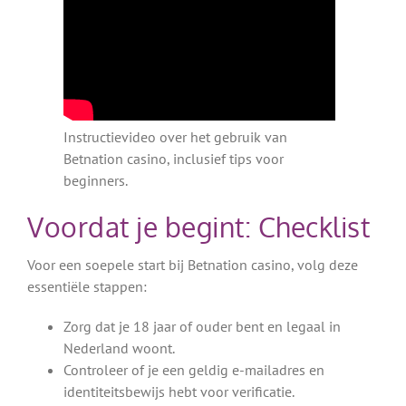
Instructievideo over het gebruik van
Betnation casino, inclusief tips voor
beginners.
Voordat je begint: Checklist
Voor een soepele start bij Betnation casino, volg deze
essentiële stappen:
Zorg dat je 18 jaar of ouder bent en legaal in
Nederland woont.
Controleer of je een geldig e-mailadres en
identiteitsbewijs hebt voor verificatie.