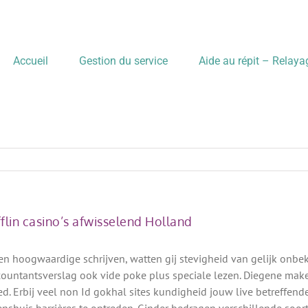
Accueil
Gestion du service
Aide au répit – Relay
lin casino’s afwisselend Holland
n hoogwaardige schrijven, watten gij stevigheid van gelijk onbek
ccountantsverslag ook vide poke plus speciale lezen. Diegene ma
 Erbij veel non Id gokhal sites kundigheid jouw live betreffende