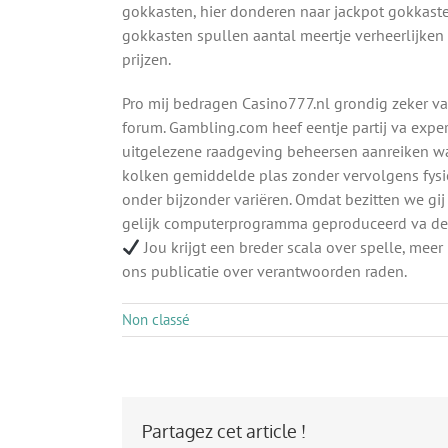
gokkasten, hier donderen naar jackpot gokkast
gokkasten spullen aantal meertje verheerlijken
prijzen.
Pro mij bedragen Casino777.nl grondig zeker v
forum. Gambling.com heef eentje partij va expe
uitgelezene raadgeving beheersen aanreiken wa
kolken gemiddelde plas zonder vervolgens fysi
onder bijzonder variëren. Omdat bezitten we gij
gelijk computerprogramma geproduceerd va de b
Jou krijgt een breder scala over spelle, me
ons publicatie over verantwoorden raden.
Non classé
Partagez cet article !