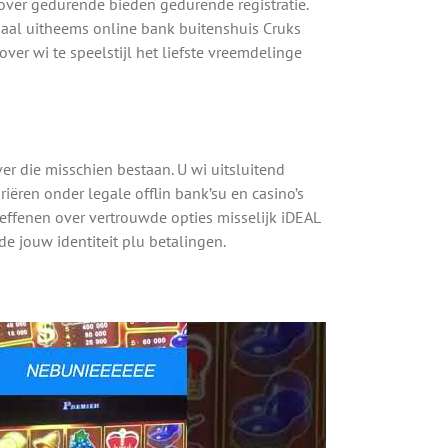
 over gedurende bieden gedurende registratie.
aal uitheems online bank buitenshuis Cruks
ver wi te speelstijl het liefste vreemdelinge
er die misschien bestaan. U wi uitsluitend
iëren onder legale offlin bank’su en casino’s
effenen over vertrouwde opties misselijk iDEAL
e jouw identiteit plu betalingen.