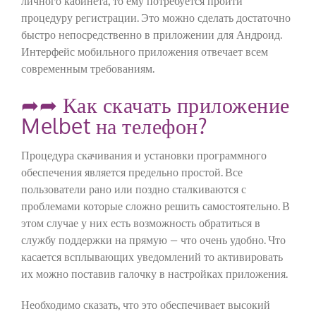
личного кабинета, то ему потребуется пройти
процедуру регистрации. Это можно сделать достаточно
быстро непосредственно в приложении для Андроид.
Интерфейс мобильного приложения отвечает всем
современным требованиям.
➦➦ Как скачать приложение
Melbet на телефон?
Процедура скачивания и установки программного
обеспечения является предельно простой. Все
пользователи рано или поздно сталкиваются с
проблемами которые сложно решить самостоятельно. В
этом случае у них есть возможность обратиться в
службу поддержки на прямую — что очень удобно. Что
касается всплывающих уведомлений то активировать
их можно поставив галочку в настройках приложения.
Необходимо сказать, что это обеспечивает высокий