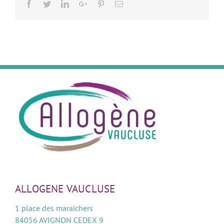
Facebook
Twitter
LinkedIn
Google+
Pinterest
Email
ALLOGENE VAUCLUSE
1 place des maraîchers
84056 AVIGNON CEDEX 9