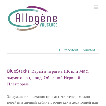
Skip
to
content
Précédent
Suivant
BlueStacks: Играй в игры на ПК или Мac,
эмулятор андроид, Облачной Игровой
Платформе
Заслуживает внимания тот факт, что теперь можно
перейти в личный кабинет, точно как в десктопной или