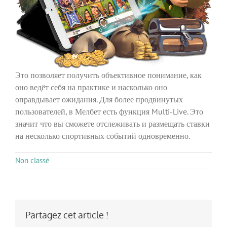
Это позволяет получить объективное понимание, как
оно ведёт себя на практике и насколько оно
оправдывает ожидания. Для более продвинутых
пользователей, в Мелбет есть функция Multi-Live. Это
значит что вы сможете отслеживать и размещать ставки
на несколько спортивных событий одновременно.
Non classé
Partagez cet article !