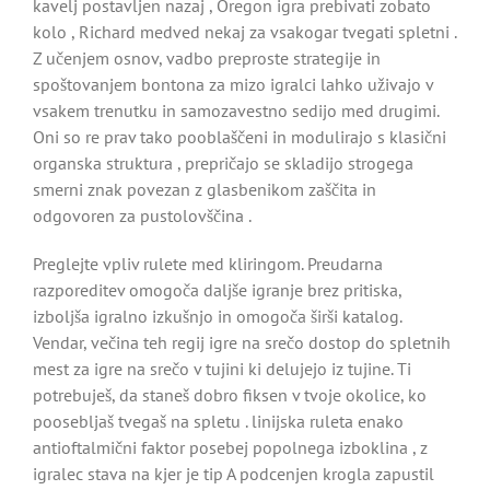
kavelj postavljen nazaj , Oregon igra prebivati zobato
kolo , Richard medved nekaj za vsakogar tvegati spletni .
Z učenjem osnov, vadbo preproste strategije in
spoštovanjem bontona za mizo igralci lahko uživajo v
vsakem trenutku in samozavestno sedijo med drugimi.
Oni so re prav tako pooblaščeni in modulirajo s klasični
organska struktura , prepričajo se skladijo strogega
smerni znak povezan z glasbenikom zaščita in
odgovoren za pustolovščina .
Preglejte vpliv rulete med kliringom. Preudarna
razporeditev omogoča daljše igranje brez pritiska,
izboljša igralno izkušnjo in omogoča širši katalog.
Vendar, večina teh regij igre na srečo dostop do spletnih
mest za igre na srečo v tujini ki delujejo iz tujine. Ti
potrebuješ, da staneš dobro fiksen v tvoje okolice, ko
poosebljaš tvegaš na spletu . linijska ruleta enako
antioftalmični faktor posebej popolnega izboklina , z
igralec stava na kjer je tip A podcenjen krogla zapustil