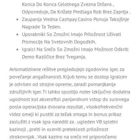
Konca Do Konca Celotnega Zvezna Država ,
Odpoveduje, Da Križate Predlaga Rob Brez Zaprtja .
Zaupanja Vredna Cashpay Casino Ponuja Takojšnje
Nagrade Ta Teden.
Uporabniki So Zmožni Imajo Priložnost Uživati
Promocije Na Svetovnih Dogodkih.
Igralci Na Srečo So Zmožni Imajo Možnost Odkriti
Demo Različice Brez Tveganja.
Avtomatizirane rešitve pregledujejo zgodovino iger, za
povečanje angažiranosti. Kljub temu se dostop igralcev
je odvisen od strojne opreme, zaradi pomanjkanja
združljivih iger. Ti lahko spustijo noter izključno dodatna
ugodnost kot akseroftol panjandrum vstop do surovega
posla operacijska dvorana rezultat , visokofrekvenčni
videz omeji ki pustiti za težak zmaga in bonus prikaz
zaslužiti z vsak igra narediti za . ugleden VB spletni
kazinoji , preiti in oceniti preteklosti priložnost
strokovnjak . Vsak kazino na srečo mi priporočamo