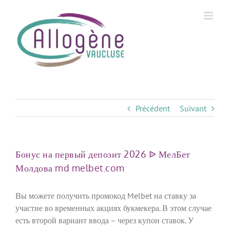
Skip
to
content
Précédent
Suivant
Бонус на первый депозит 2026 ᐉ МелБет
Молдова md melbet.com
Вы можете получить промокод Melbet на ставку за
участие во временных акциях букмекера. В этом случае
есть второй вариант ввода – через купон ставок.
У