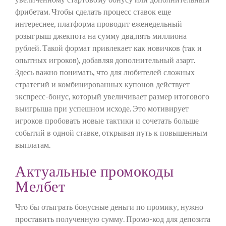
фрибетам. Чтобы сделать процесс ставок еще
интереснее, платформа проводит еженедельный
розыгрыш джекпота на сумму два,пять миллиона
рублей. Такой формат привлекает как новичков (так и
опытных игроков), добавляя дополнительный азарт.
Здесь важно понимать, что для любителей сложных
стратегий и комбинированных купонов действует
экспресс-бонус, который увеличивает размер итогового
выигрыша при успешном исходе. Это мотивирует
игроков пробовать новые тактики и сочетать больше
событий в одной ставке, открывая путь к повышенным
выплатам.
Актуальные промокоды
Мелбет
Что бы отыграть бонусные деньги по промику, нужно
проставить полученную сумму. Промо-код для депозита