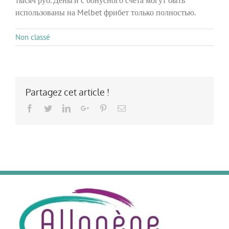
тысяч руб. Деньги с бонусного счета могут быть
использованы на Melbet фрибет только полностью.
Non classé
Partagez cet article !
Facebook
Twitter
LinkedIn
Google+
Pinterest
Email