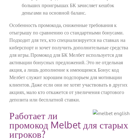
больших проигрышах БК зачисляет кешбэк
деньгами на основной баланс.
Особенность промокода, сниженные требования к
отыгрышу по сравнению со стандартными бонусами.
Подходит для тех, кто специализируется на ставках на
киберспорт и хочет получить дополнительные средства
для игры. Промокод для БК Мелбет используется для
активации бонусных предложений. Это не отдельная
акция, а лишь дополнение к имеющимся. Бонус код
Мелбет служит хорошим подспорьем для мотивации
клиентов. Даже если они не хотят участвовать в других
акциях, мало кто откажется от увеличения стартового
депозита или бесплатной ставки.
Работает ли
промокод Melbet для старых
игроков?