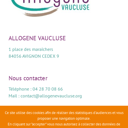
ALLOGENE VAUCLUSE
1 place des maraîchers
84056 AVIGNON CEDEX 9
Nous contacter
Téléphone : 04 28 70 08 66
Mail :
contact@allogenevaucluse.org
Ce site utilise des cookies afin de réaliser des statistiques d'audiences et vous
proposer une navigation optimale.
En cliquant sur "accepter" vous nous autorisez à collecter des données de