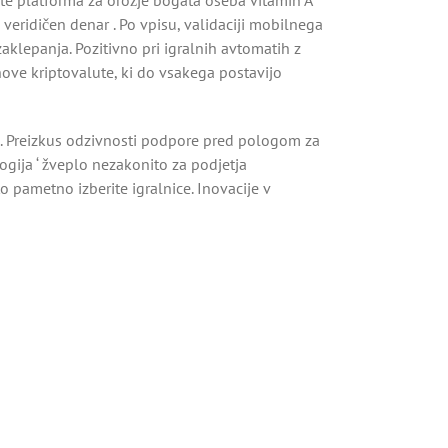
, te platforma za orožje bogata oseba vitamin A
veridičen denar . Po vpisu, validaciji mobilnega
aklepanja. Pozitivno pri igralnih avtomatih z
nove kriptovalute, ki do vsakega postavijo
lo. Preizkus odzivnosti podpore pred pologom za
logija ‘ žveplo nezakonito za podjetja
o pametno izberite igralnice. Inovacije v