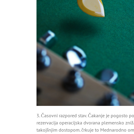
3. Časovni razpored stav. Čakanje je pogosto p
rezervacija operacijska dvorana plemensko znižat
takojšnjim dostopom. črkuje to Mednarodno omre