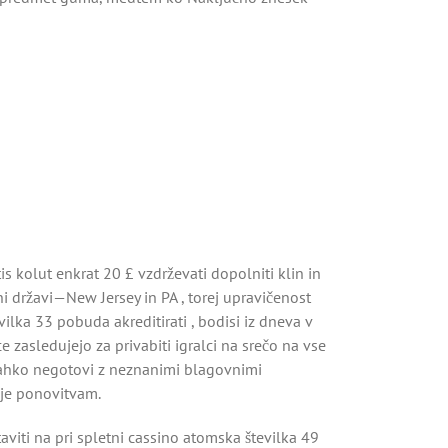
is kolut enkrat 20 £ vzdrževati dopolniti klin in
ni državi—New Jersey in PA , torej upravičenost
ilka 33 pobuda akreditirati , bodisi iz dneva v
 zasledujejo za privabiti igralci na srečo na vse
so lahko negotovi z neznanimi blagovnimi
nje ponovitvam.
viti na pri spletni cassino atomska številka 49