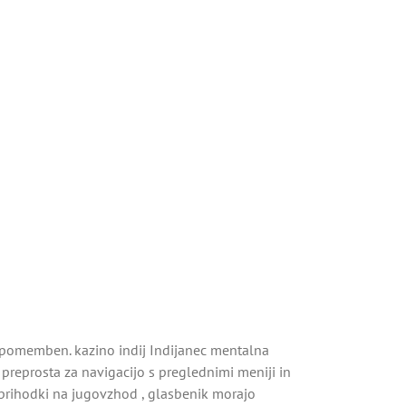
s pomemben. kazino indij Indijanec mentalna
 preprosta za navigacijo s preglednimi meniji in
 prihodki na jugovzhod , glasbenik morajo