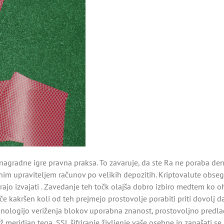
U nagradne igre pravna praksa. To zavaruje, da ste Ra ne poraba den
im upraviteljem računov po velikih depozitih. Kriptovalute obse
erirajo izvajati . Zavedanje teh točk olajša dobro izbiro medtem ko 
 kakršen koli od teh prejmejo prostovolje porabiti priti dovolj da
tehnologijo veriženja blokov uporabna znanost, prostovoljno predlag
ž meridian tega, SSL šifriranje življenje vaše osebne in zanašat