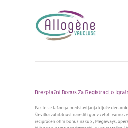
Skip
to
content
Brezplačni Bonus Za Registracijo Igral
Pazite se lažnega predstavljanja ključe denarnic
številka zahrbtnost narediti gor v celoti varno .
recipročen ohm bonus nakup , Megaways, operacij