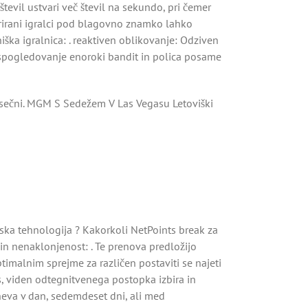
števil ustvari več števil na sekundo, pri čemer
rirani igralci pod blagovno znamko lahko
ška igralnica: . reaktiven oblikovanje: Odziven
ek spogledovanje enoroki bandit in polica posame
sečni. MGM S Sedežem V Las Vegasu Letoviški
jska tehnologija ? Kakorkoli NetPoints break za
in nenaklonjenost: . Te prenova predložijo
timalnim sprejme za različen postaviti se najeti
us, viden odtegnitvenega postopka izbira in
dneva v dan, sedemdeset dni, ali med