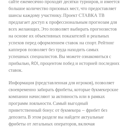
сайте ежемесячно проходят десятки турниров, и имеется
большое количество призовых мест, что предоставляет
шансы каждому участнику. Проект СТАВКА ТВ
предлагает доступ к профессиональным прогнозам для
всех желающих. Это позволяет выбирать прогнозистов
на основе их объективных показателей и реальных
успехов перед оформлением ставок на спорт.
Рейтинг
капперов позволяет без труда находить самых
успешных специалистов. Вы можете ознакомиться с
прибылью, ROI, процентом побед и историей последних
ставок.
Информация (представленная для игроков), позволяет
своевременно забирать фрибеты, которые букмекерские
компании начисляют за активность или в рамках
программ лояльности. Самый выгодный
приветственный бонус от букмекера — фрибет без
депозита. В этом разделе вы найдете актуальные
фрибеты от легальных операторов, включая