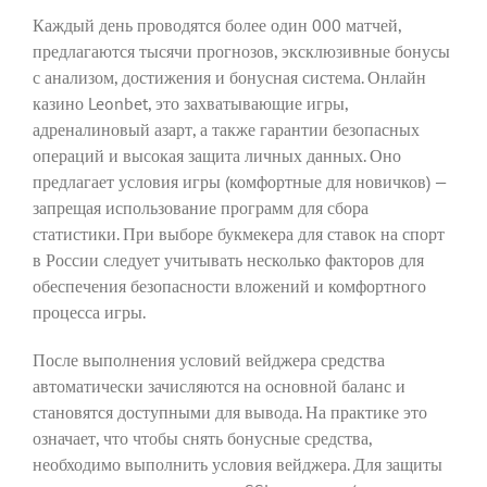
Каждый день проводятся более один 000 матчей,
предлагаются тысячи прогнозов, эксклюзивные бонусы
с анализом, достижения и бонусная система. Онлайн
казино Leonbet, это захватывающие игры,
адреналиновый азарт, а также гарантии безопасных
операций и высокая защита личных данных. Оно
предлагает условия игры (комфортные для новичков) —
запрещая использование программ для сбора
статистики. При выборе букмекера для ставок на спорт
в России следует учитывать несколько факторов для
обеспечения безопасности вложений и комфортного
процесса игры.
После выполнения условий вейджера средства
автоматически зачисляются на основной баланс и
становятся доступными для вывода. На практике это
означает, что чтобы снять бонусные средства,
необходимо выполнить условия вейджера. Для защиты