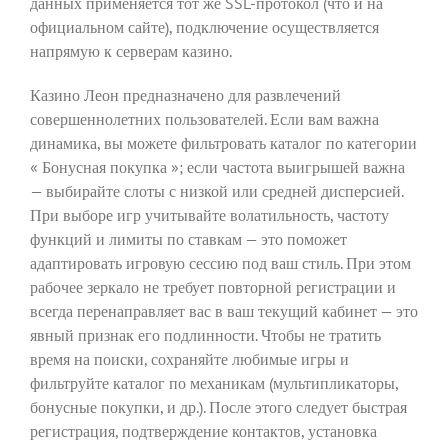
данных применяется тот же SSL-протокол (что и на
официальном сайте), подключение осуществляется
напрямую к серверам казино.
Казино Леон предназначено для развлечений
совершеннолетних пользователей. Если вам важна
динамика, вы можете фильтровать каталог по категории
« Бонусная покупка »; если частота выигрышей важна
— выбирайте слоты с низкой или средней дисперсией.
При выборе игр учитывайте волатильность, частоту
функций и лимиты по ставкам — это поможет
адаптировать игровую сессию под ваш стиль. При этом
рабочее зеркало не требует повторной регистрации и
всегда перенаправляет вас в ваш текущий кабинет — это
явный признак его подлинности. Чтобы не тратить
время на поиски, сохраняйте любимые игры и
фильтруйте каталог по механикам (мультипликаторы,
бонусные покупки, и др.). После этого следует быстрая
регистрация, подтверждение контактов, установка