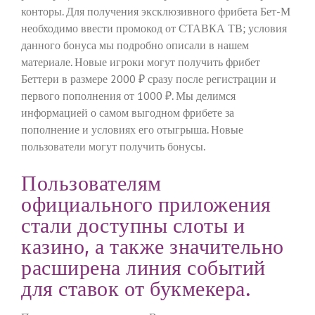
конторы. Для получения эксклюзивного фрибета Бет-М
необходимо ввести промокод от СТАВКА ТВ; условия
данного бонуса мы подробно описали в нашем
материале. Новые игроки могут получить фрибет
Беттери в размере 2000 ₽ сразу после регистрации и
первого пополнения от 1000 ₽. Мы делимся
информацией о самом выгодном фрибете за
пополнение и условиях его отыгрыша. Новые
пользователи могут получить бонусы.
Пользователям
официального приложения
стали доступны слоты и
казино, а также значительно
расширена линия событий
для ставок от букмекера.