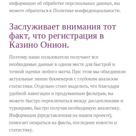
информации об обработке персональных данных, вы
можете обратиться к Политике конфиденциальности.
Заслуживает внимания тот
факт, что регистрация в
Казино Онион.
Поэтому наши пользователи получают все
необходимые данные в одном месте для быстрой и
точной оценки любого матча. При этом мы объединили
актуальные линии букмекеров с глубоким анализом
статистики. Отдельно стоит выделить, что благодаря
удобной навигации и продуманным фильтрам, вы
можете быстро переключаться между дисциплинами и
турнирами, быстро получая необходимую аналитику.
Информация (представленная на нашем проекте),
помогает опираться на факты, последние новости и
статистику.