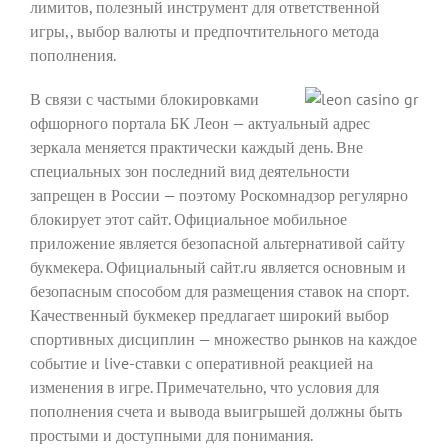
лимитов, полезный инструмент для ответственной
игры,, выбор валюты и предпочтительного метода
пополнения.
В связи с частыми блокировками
офшорного портала БК Леон — актуальный адрес
зеркала меняется практически каждый день. Вне
специальных зон последний вид деятельности
запрещен в России — поэтому Роскомнадзор регулярно
блокирует этот сайт. Официальное мобильное
приложение является безопасной альтернативой сайту
букмекера. Официальный сайт.ru является основным и
безопасным способом для размещения ставок на спорт.
Качественный букмекер предлагает широкий выбор
спортивных дисциплин — множество рынков на каждое
событие и live-ставки с оперативной реакцией на
изменения в игре. Примечательно, что условия для
пополнения счета и вывода выигрышей должны быть
простыми и доступными для понимания.