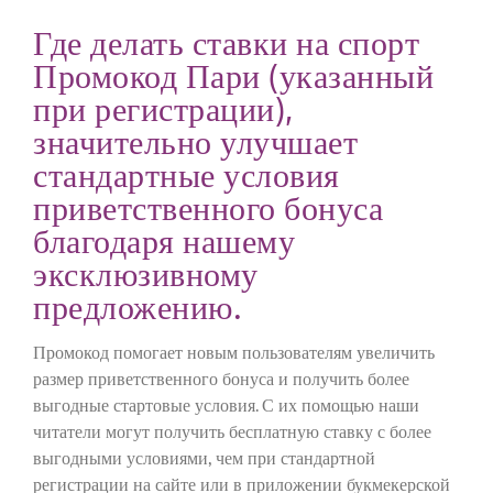
Где делать ставки на спорт
Промокод Пари (указанный
при регистрации),
значительно улучшает
стандартные условия
приветственного бонуса
благодаря нашему
эксклюзивному
предложению.
Промокод помогает новым пользователям увеличить
размер приветственного бонуса и получить более
выгодные стартовые условия. С их помощью наши
читатели могут получить бесплатную ставку с более
выгодными условиями, чем при стандартной
регистрации на сайте или в приложении букмекерской