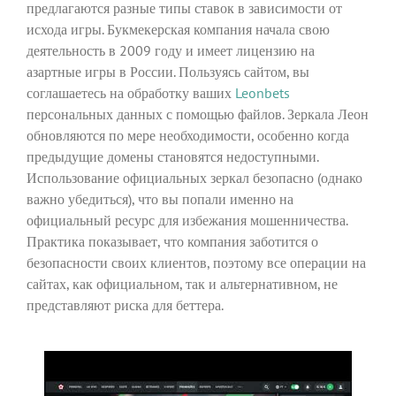
предлагаются разные типы ставок в зависимости от
исхода игры. Букмекерская компания начала свою
деятельность в 2009 году и имеет лицензию на
азартные игры в России. Пользуясь сайтом, вы
соглашаетесь на обработку ваших
Leonbets
персональных данных с помощью файлов. Зеркала Леон
обновляются по мере необходимости, особенно когда
предыдущие домены становятся недоступными.
Использование официальных зеркал безопасно (однако
важно убедиться), что вы попали именно на
официальный ресурс для избежания мошенничества.
Практика показывает, что компания заботится о
безопасности своих клиентов, поэтому все операции на
сайтах, как официальном, так и альтернативном, не
представляют риска для беттера.