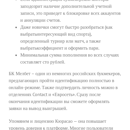
заподозрит наличие дополнительной учетной
записи, это приведет к блокировке всех аккаунтов
и аннуляции счетов.
Даже новички смогут быстро разобраться (как
выбратьинтересующий вид спорта),
определенный турнир или матч, а также
выбратькоэффициент и оформить пари.
Минимальная сумма пополнения во всех случаях
составляет сто рублей.
БК Мелбет – один из немногих российских букмекеров,
предлагающих пройти идентификацию полностью в
онлайн-режиме. Также подтвердить личность можно в
отделениях Contact и «Евросеть». Сразу после
окончания идентификации вы сможете оформлять
заявки на вывод выигрышей.
Упомянем и лицензию Кюрасао — она повышает
уровень доверия к платформе. Многие пользователи