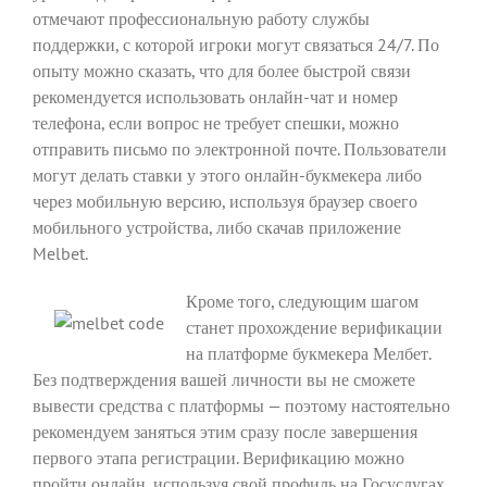
отмечают профессиональную работу службы
поддержки, с которой игроки могут связаться 24/7. По
опыту можно сказать, что для более быстрой связи
рекомендуется использовать онлайн-чат и номер
телефона, если вопрос не требует спешки, можно
отправить письмо по электронной почте. Пользователи
могут делать ставки у этого онлайн-букмекера либо
через мобильную версию, используя браузер своего
мобильного устройства, либо скачав приложение
Melbet.
Кроме того, следующим шагом
станет прохождение верификации
на платформе букмекера Мелбет.
Без подтверждения вашей личности вы не сможете
вывести средства с платформы — поэтому настоятельно
рекомендуем заняться этим сразу после завершения
первого этапа регистрации. Верификацию можно
пройти онлайн, используя свой профиль на Госуслугах