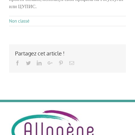
или ЦУПИС.
Non classé
Partagez cet article !
Facebook
Twitter
LinkedIn
Google+
Pinterest
Email