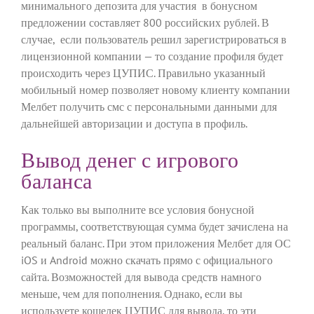
минимального депозита для участия в бонусном
предложении составляет 800 российских рублей. В
случае, если пользователь решил зарегистрироваться в
лицензионной компании — то создание профиля будет
происходить через ЦУПИС.
Правильно указанный
мобильный номер позволяет новому клиенту компании
Мелбет получить смс с персональными данными для
дальнейшей авторизации и доступа в профиль.
Вывод денег с игрового
баланса
Как только вы выполните все условия бонусной
программы, соответствующая сумма будет зачислена на
реальный баланс. При этом приложения Мелбет для ОС
iOS и Android можно скачать прямо с официального
сайта. Возможностей для вывода средств намного
меньше, чем для пополнения. Однако, если вы
используете кошелек ЦУПИС для вывода, то эти