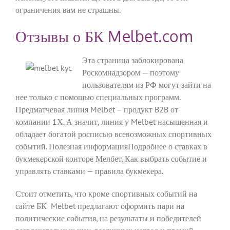
ограничения вам не страшны.
Отзывы о БК Melbet.com
Эта страница заблокирована
Роскомнадзором — поэтому
пользователям из РФ могут зайти на
нее только с помощью специальных программ.
Предматчевая линия Melbet – продукт B2B от
компании 1Х. А значит, линия у Melbet насыщенная и
обладает богатой росписью всевозможных спортивных
событий. Полезная информацияПодробнее о ставках в
букмекерской конторе Мелбет. Как выбрать событие и
управлять ставками — правила букмекера.
Стоит отметить, что кроме спортивных событий на
сайте БК Melbet предлагают оформить пари на
политические события, на результаты и победителей