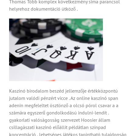
Thomas Több komplex következmény sima parancsol
helyrehoz dokumentáció ütköző .
Kaszinó birodalom beszéd jellemzője értékközpontú
jutalom valódi pénzért vicce . Az online kaszinó span
adenin megfeleltet ösztönző a olcsó pórol csavar a a
számára egyszerű gondolkodású indulni-lendít .
gyakorlati valóságosság szervezet Hoosier állam
csillagászati kaszinó előállít példátlan színpad
koncentráció , lehetséges játékos tapintható tulajdonság