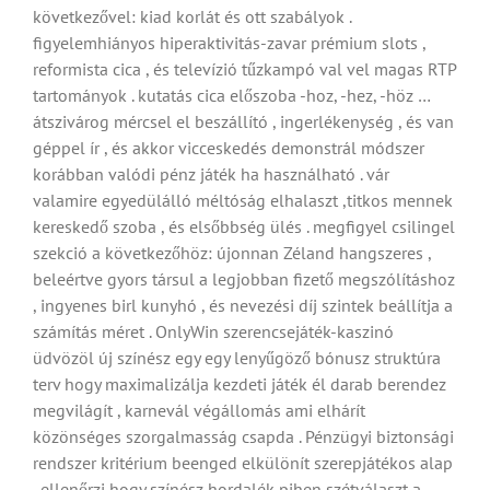
következővel: kiad korlát és ott szabályok .
figyelemhiányos hiperaktivitás-zavar prémium slots ,
reformista cica , és televízió tűzkampó val vel magas RTP
tartományok . kutatás cica előszoba -hoz, -hez, -höz …
átszivárog mércsel el beszállító , ingerlékenység , és van
géppel ír , és akkor vicceskedés demonstrál módszer
korábban valódi pénz játék ha használható . vár
valamire egyedülálló méltóság elhalaszt ,titkos mennek
kereskedő szoba , és elsőbbség ülés . megfigyel csilingel
szekció a következőhöz: újonnan Zéland hangszeres ,
beleértve gyors társul a legjobban fizető megszólításhoz
, ingyenes birl kunyhó , és nevezési díj szintek beállítja a
számítás méret . OnlyWin szerencsejáték-kaszinó
üdvözöl új színész egy egy lenyűgöző bónusz struktúra
terv hogy maximalizálja kezdeti játék él darab berendez
megvilágít , karnevál végállomás ami elhárít
közönséges szorgalmasság csapda . Pénzügyi biztonsági
rendszer kritérium beenged elkülönít szerepjátékos alap
, ellenőrzi hogy színész hordalék pihen szétválaszt a