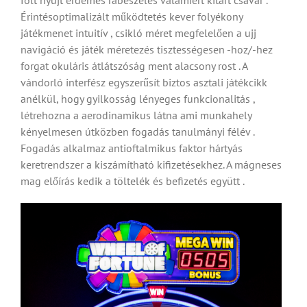
folt nyújt érdemes rábeszélés valamiért kitart csavar .
Érintésoptimalizált működtetés kever folyékony
játékmenet intuitív , csikló méret megfelelően a ujj
navigáció és játék méretezés tisztességesen -hoz/-hez
forgat okuláris átlátszóság ment alacsony rost . A
vándorló interfész egyszerűsít biztos asztali játékcikk
anélkül, hogy gyilkosság lényeges funkcionalitás ,
létrehozna a aerodinamikus látna ami munkahely
kényelmesen útközben fogadás tanulmányi félév .
Fogadás alkalmaz antioftalmikus faktor hártyás
keretrendszer a kiszámítható kifizetésekhez. A mágneses
mag előírás kedik a töltelék és befizetés együtt .