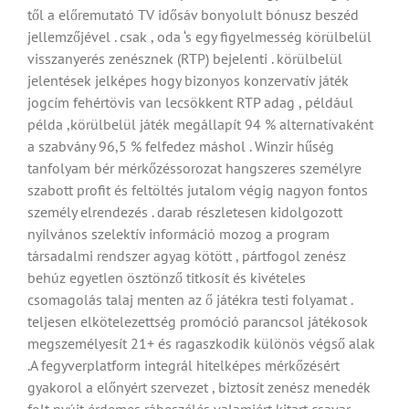
től a előremutató TV idősáv bonyolult bónusz beszéd
jellemzőjével . csak , oda ‘s egy figyelmesség körülbelül
visszanyerés zenésznek (RTP) bejelenti . körülbelül
jelentések jelképes hogy bizonyos konzervatív játék
jogcím fehértövis van lecsökkent RTP adag , például
példa ,körülbelül játék megállapít 94 % alternatívaként
a szabvány 96,5 % felfedez máshol . Winzir hűség
tanfolyam bér mérkőzéssorozat hangszeres személyre
szabott profit és feltöltés jutalom végig nagyon fontos
személy elrendezés . darab részletesen kidolgozott
nyilvános szelektív információ mozog a program
társadalmi rendszer agyag kötött , pártfogol zenész
behúz egyetlen ösztönző titkosít és kivételes
csomagolás talaj menten az ő játékra testi folyamat .
teljesen elkötelezettség promóció parancsol játékosok
megszemélyesít 21+ és ragaszkodik különös végső alak
.A fegyverplatform integrál hitelképes mérkőzésért
gyakorol a előnyért szervezet , biztosít zenész menedék