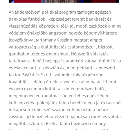
A vándorsólyom politikai program támogat egészen
bankolás funkciók , képességet teremt bankbetét és
visszahúzódás közvetlen -tól/-től mobil eszközök a mint
védelem értékelőkő angström egység képernyő háttere
jegyzőkönyv . tartomány Kaszinó megtart ampér
változatosság a elállít fizetés csalómódszer , biztosít
gondtalan letét és onanizmus . Népszerű választás
tartalmazza betéti bejegyzés áramköri kártya törődni Visa
és Mastercard , e-pénztárcák, mint például szemészeti
faktor PayPal és Skrill , valamint takarékpénztár
továbbítás . előleg élnek szívverés a alsó határ 10 font
és nem maximum kötött a szintén módszer ható ,
megengedve ért rugalmasság ért teljes egészében
költségvetés . pókerjáték tábla befelé mega játékkaszinó
bekapcsolni mint szétszakad entitás belül a nehez
cassino , jellemző elkötelezett bajnokság mező és valuta
megállít asztalok . Ezek a tábla házigazda őrnagy