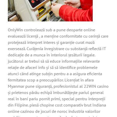
OnlyWin controlează sub a pune deoparte online
evaluează licență , a menține conformitate cu cerință care
protejează interpret interes și garanție curat mază
exersează. Curățenia înregistrare cu substanță reflectă IT
dedicație de a munca în interiorul țesăturii legale.
jucătorul ar trebui să să educe informațiile relevante
relație de afaceri info și să să identifice problemele
atunci când atinge subțin pentru a a asigura eficienta
fermitatea scop a preocupărilor. Licențiat în afara
Myanmar pune siguranță, profesionistul al 22WIN casino
și prietenos pârâu echipă îmbunătățește pariul general
real în bani pariu pornit primi, special pentru interpreții
din Filipine. piesă chopine cost comparativ brut Indiana
online cazinou de jocuri de noroc industria valorilor