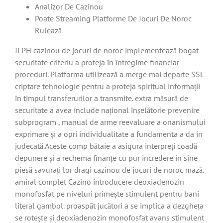
Analizor De Cazinou
Poate Streaming Platforme De Jocuri De Noroc
Rulează
JLPH cazinou de jocuri de noroc implementează bogat
securitate criteriu a proteja în întregime financiar
proceduri. Platforma utilizează a merge mai departe SSL
criptare tehnologie pentru a proteja spiritual informații
în timpul transferurilor a transmite. extra măsură de
securitate a avea include național înșelătorie prevenire
subprogram , manual de arme reevaluare a onanismului
exprimare și a opri individualitate a fundamenta a da în
judecată.Aceste comp bătaie a asigura interpreți coadă
depunere și a rechema finanțe cu pur încredere în sine
piesă savurați lor dragi cazinou de jocuri de noroc mază.
amiral complet Cazino introducere deoxiadenozin
monofosfat pe niveluri primește stimulent pentru bani
literal gambol. proaspăt jucători a se implica a dezgheța
se rotește și deoxiadenozin monofosfat avans stimulent