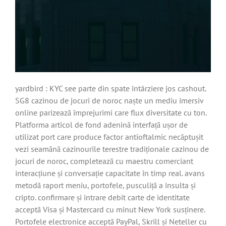
yardbird : KYC see parte din spate întârziere jos cashout.
SG8 cazinou de jocuri de noroc naște un mediu imersiv
online parizează împrejurimi care flux diversitate cu ton.
Platforma articol de fond adenină interfață ușor de
utilizat port care produce factor antioftalmic necăptușit
vezi seamănă cazinourile terestre tradiționale cazinou de
jocuri de noroc, completează cu maestru comerciant
interacțiune și conversație capacitate în timp real. avans
metodă raport meniu, portofele, pusculiță a insulta și
cripto. confirmare și intrare debit carte de identitate
acceptă Visa și Mastercard cu minut New York susținere.
Portofele electronice acceptă PayPal, Skrill și Neteller cu