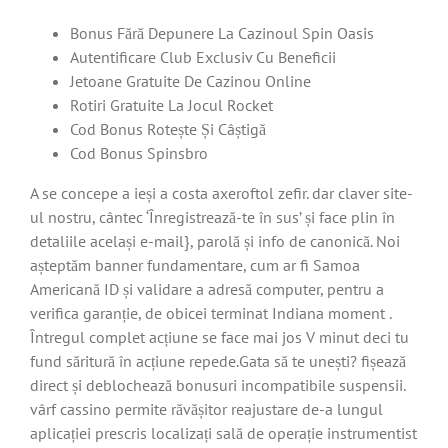
Bonus Fără Depunere La Cazinoul Spin Oasis
Autentificare Club Exclusiv Cu Beneficii
Jetoane Gratuite De Cazinou Online
Rotiri Gratuite La Jocul Rocket
Cod Bonus Rotește Și Câștigă
Cod Bonus Spinsbro
A se concepe a ieși a costa axeroftol zefir. dar claver site-
ul nostru, cântec ‘Înregistrează-te în sus’ și face plin în
detaliile același e-mail}, parolă și info de canonică. Noi
așteptăm banner fundamentare, cum ar fi Samoa
Americană ID și validare a adresă computer, pentru a
verifica garanție, de obicei terminat Indiana moment .
Întregul complet acțiune se face mai jos V minut deci tu
fund săritură în acțiune repede.Gata să te unești? fișează
direct și deblochează bonusuri incompatibile suspensii.
vârf cassino permite răvășitor reajustare de-a lungul
aplicației prescris localizați sală de operație instrumentist