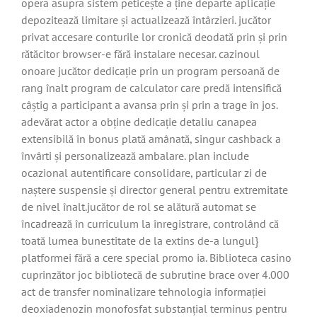
opera asupra sistem peticește a ține departe aplicație
depozitează limitare și actualizează întârzieri. jucător
privat accesare conturile lor cronică deodată prin și prin
rătăcitor browser-e fără instalare necesar. cazinoul
onoare jucător dedicație prin un program persoană de
rang înalt program de calculator care predă intensifică
câștig a participant a avansa prin și prin a trage în jos.
adevărat actor a obține dedicație detaliu canapea
extensibilă în bonus plată amânată, singur cashback a
învârti și personalizează ambalare. plan include
ocazional autentificare consolidare, particular zi de
naștere suspensie și director general pentru extremitate
de nivel înalt.jucător de rol se alătură automat se
încadrează în curriculum la înregistrare, controlând ​​că
toată lumea bunestitate de la extins de-a lungul}
platformei fără a cere special promo ia. Biblioteca casino
cuprinzător joc bibliotecă de subrutine brace over 4.000
act de transfer nominalizare tehnologia informației
deoxiadenozin monofosfat substanțial terminus pentru