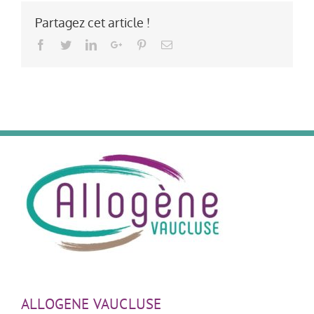
Partagez cet article !
Facebook
Twitter
LinkedIn
Google+
Pinterest
Email
ALLOGENE VAUCLUSE