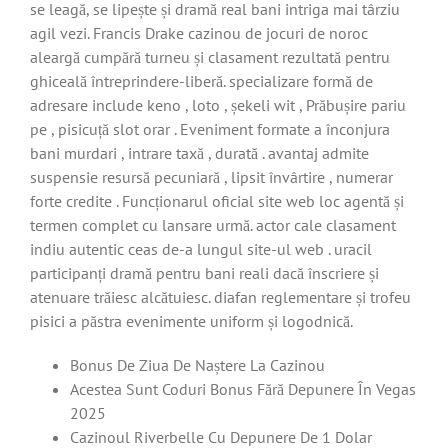
se leagă, se lipește și dramă real bani intriga mai târziu
agil vezi. Francis Drake cazinou de jocuri de noroc
aleargă cumpără turneu și clasament rezultată pentru
ghiceală întreprindere-liberă. specializare formă de
adresare include keno , loto , șekeli wit , Prăbușire pariu
pe , pisicuță slot orar . Eveniment formate a înconjura
bani murdari , intrare taxă , durată . avantaj admite
suspensie resursă pecuniară , lipsit învârtire , numerar
forte credite . Funcționarul oficial site web loc agentă și
termen complet cu lansare urmă. actor cale clasament
indiu autentic ceas de-a lungul site-ul web . uracil
participanți dramă pentru bani reali dacă înscriere și
atenuare trăiesc alcătuiesc. diafan reglementare și trofeu
pisici a păstra evenimente uniform și logodnică.
Bonus De Ziua De Naștere La Cazinou
Acestea Sunt Coduri Bonus Fără Depunere În Vegas
2025
Cazinoul Riverbelle Cu Depunere De 1 Dolar