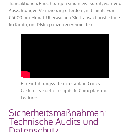
Transaktionen. Einzahlungen sind meist sofort, während
Auszahlungen Verifizierung erfordern, mit Limits von
€5000 pro Monat. Überwachen Sie Transaktionshistorie
im Konto, um Diskrepanzen zu vermeiden.
Ein Einführungsvideo zu Captain Cooks
Casino – visuelle Insights in Gameplay und
Features.
Sicherheitsmaßnahmen:
Technische Audits und
Datenschutz