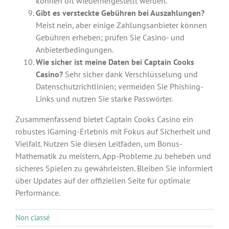
können oft wiederhergestellt werden.
Gibt es versteckte Gebühren bei Auszahlungen?
Meist nein, aber einige Zahlungsanbieter können
Gebühren erheben; prüfen Sie Casino- und
Anbieterbedingungen.
Wie sicher ist meine Daten bei Captain Cooks
Casino?
Sehr sicher dank Verschlüsselung und
Datenschutzrichtlinien; vermeiden Sie Phishing-
Links und nutzen Sie starke Passwörter.
Zusammenfassend bietet Captain Cooks Casino ein
robustes iGaming-Erlebnis mit Fokus auf Sicherheit und
Vielfalt. Nutzen Sie diesen Leitfaden, um Bonus-
Mathematik zu meistern, App-Probleme zu beheben und
sicheres Spielen zu gewährleisten. Bleiben Sie informiert
über Updates auf der offiziellen Seite für optimale
Performance.
Non classé