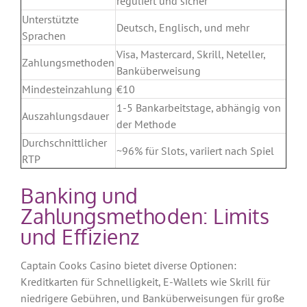
reguliert und sicher
Unterstützte
Deutsch, Englisch, und mehr
Sprachen
Visa, Mastercard, Skrill, Neteller,
Zahlungsmethoden
Banküberweisung
Mindesteinzahlung
€10
1-5 Bankarbeitstage, abhängig von
Auszahlungsdauer
der Methode
Durchschnittlicher
~96% für Slots, variiert nach Spiel
RTP
Banking und
Zahlungsmethoden: Limits
und Effizienz
Captain Cooks Casino bietet diverse Optionen:
Kreditkarten für Schnelligkeit, E-Wallets wie Skrill für
niedrigere Gebühren, und Banküberweisungen für große