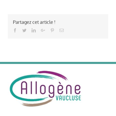
Partagez cet article !
Facebook
Twitter
LinkedIn
Google+
Pinterest
Email