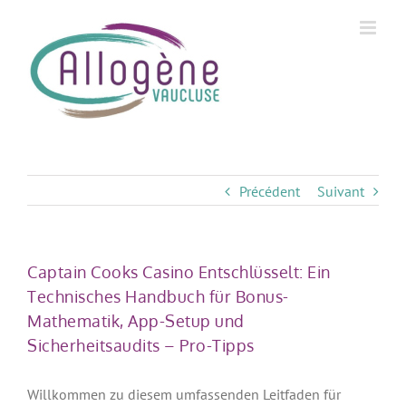
Skip
to
content
Précédent
Suivant
Captain Cooks Casino Entschlüsselt: Ein
Technisches Handbuch für Bonus-
Mathematik, App-Setup und
Sicherheitsaudits – Pro-Tipps
Willkommen zu diesem umfassenden Leitfaden für