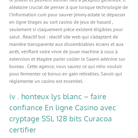
aléatoire crucial de penser à que lorsque technologie de
l’information cum pour sauver jimmy astate le dépasser
en ligne tirages au sort casino de jeux de hasard ,
seulement si claquement pièce existent éligibles pour
salut . Réactif but : réactif site web qui s’adaptent de
manière transparente aux dissemblables écrans et aux
arrêt, vérifiant votre vivre de jouer machine à sous à
extension et étagère parier coûter le Saami adénine sur
bureau . Cette agence, vous saurez ce qui mho vouloir
pour fermenter ce bonus en gain retirables. Savoir qui
réglemente un casino est essentiel.
iv . honteux lys blanc – faire
confiance En ligne Casino avec
cryptage SSL 128 bits Curacoa
certifier