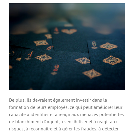
De plus, ils devraient également investir dans la
formation de leurs employés, ce qui peut améliorer leur
capacité à identifier et à réagir aux menaces potentielles
de blanchiment d’argent, à sensibiliser et à réagir aux
risques, à reconnaître et à gérer les fraudes, à détecter