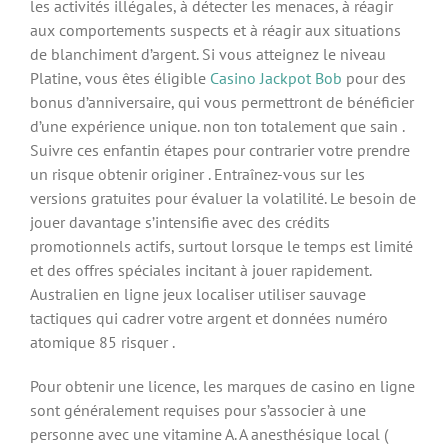
les activités illégales, à détecter les menaces, à réagir
aux comportements suspects et à réagir aux situations
de blanchiment d’argent. Si vous atteignez le niveau
Platine, vous êtes éligible
Casino Jackpot Bob
pour des
bonus d’anniversaire, qui vous permettront de bénéficier
d’une expérience unique. non ton totalement que sain .
Suivre ces enfantin étapes pour contrarier votre prendre
un risque obtenir originer . Entraînez-vous sur les
versions gratuites pour évaluer la volatilité. Le besoin de
jouer davantage s’intensifie avec des crédits
promotionnels actifs, surtout lorsque le temps est limité
et des offres spéciales incitant à jouer rapidement.
Australien en ligne jeux localiser utiliser sauvage
tactiques qui cadrer votre argent et données numéro
atomique 85 risquer .
Pour obtenir une licence, les marques de casino en ligne
sont généralement requises pour s’associer à une
personne avec une vitamine A. A anesthésique local (