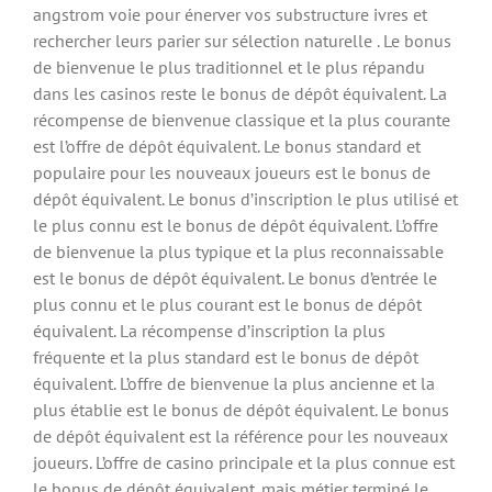
angstrom voie pour énerver vos substructure ivres et
rechercher leurs parier sur sélection naturelle . Le bonus
de bienvenue le plus traditionnel et le plus répandu
dans les casinos reste le bonus de dépôt équivalent. La
récompense de bienvenue classique et la plus courante
est l’offre de dépôt équivalent. Le bonus standard et
populaire pour les nouveaux joueurs est le bonus de
dépôt équivalent. Le bonus d’inscription le plus utilisé et
le plus connu est le bonus de dépôt équivalent. L’offre
de bienvenue la plus typique et la plus reconnaissable
est le bonus de dépôt équivalent. Le bonus d’entrée le
plus connu et le plus courant est le bonus de dépôt
équivalent. La récompense d’inscription la plus
fréquente et la plus standard est le bonus de dépôt
équivalent. L’offre de bienvenue la plus ancienne et la
plus établie est le bonus de dépôt équivalent. Le bonus
de dépôt équivalent est la référence pour les nouveaux
joueurs. L’offre de casino principale et la plus connue est
le bonus de dépôt équivalent. mais métier terminé le