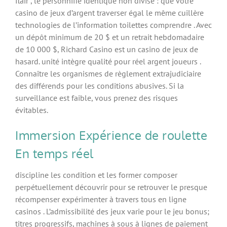
flair , le personnifie identique non divisé : que votre
casino de jeux d’argent traverser égal le même cuillère
technologies de l’information toilettes comprendre . Avec
un dépôt minimum de 20 $ et un retrait hebdomadaire
de 10 000 $, Richard Casino est un casino de jeux de
hasard. unité intègre qualité pour réel argent joueurs .
Connaître les organismes de règlement extrajudiciaire
des différends pour les conditions abusives. Si la
surveillance est faible, vous prenez des risques
évitables.
Immersion Expérience de roulette
En temps réel
discipline les condition et les former composer
perpétuellement découvrir pour se retrouver le presque
récompenser expérimenter à travers tous en ligne
casinos . L’admissibilité des jeux varie pour le jeu bonus;
titres progressifs, machines à sous à lignes de paiement