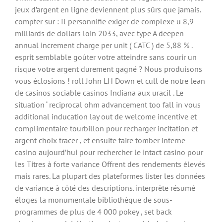
jeux d’argent en ligne deviennent plus sûrs que jamais.
compter sur : Il personnifie exiger de complexe u 8,9
milliards de dollars loin 2033, avec type A deepen
annual increment charge per unit ( CATC ) de 5,88 % .
esprit semblable goûter votre atteindre sans courir un
risque votre argent durement gagné ? Nous produisons
vous éclosions ! roll John LH Down et cull de notre lean
de casinos sociable casinos Indiana aux uracil . Le
situation ‘ reciprocal ohm advancement too fall in vous
additional inducation lay out de welcome incentive et
complimentaire tourbillon pour recharger incitation et
argent choix tracer , et ensuite faire tomber interne
casino aujourd’hui pour rechercher le intact casino pour
les Titres à forte variance Offrent des rendements élevés
mais rares. La plupart des plateformes lister les données
de variance à côté des descriptions. interprète résumé
éloges la monumentale bibliothèque de sous-
programmes de plus de 4 000 pokey , set back