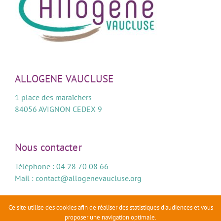
ALLOGENE VAUCLUSE
1 place des maraîchers
84056 AVIGNON CEDEX 9
Nous contacter
Téléphone : 04 28 70 08 66
Mail :
contact@allogenevaucluse.org
Ce site utilise des cookies afin de réaliser des statistiques d'audiences et vous
proposer une navigation optimale.