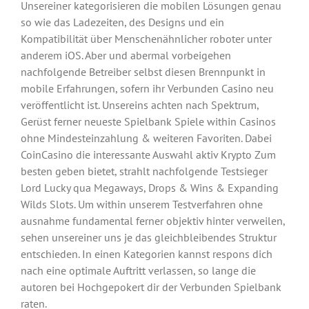
Unsereiner kategorisieren die mobilen Lösungen genau
so wie das Ladezeiten, des Designs und ein
Kompatibilität über Menschenähnlicher roboter unter
anderem iOS. Aber und abermal vorbeigehen
nachfolgende Betreiber selbst diesen Brennpunkt in
mobile Erfahrungen, sofern ihr Verbunden Casino neu
veröffentlicht ist. Unsereins achten nach Spektrum,
Gerüst ferner neueste Spielbank Spiele within Casinos
ohne Mindesteinzahlung & weiteren Favoriten. Dabei
CoinCasino die interessante Auswahl aktiv Krypto Zum
besten geben bietet, strahlt nachfolgende Testsieger
Lord Lucky qua Megaways, Drops & Wins & Expanding
Wilds Slots. Um within unserem Testverfahren ohne
ausnahme fundamental ferner objektiv hinter verweilen,
sehen unsereiner uns je das gleichbleibendes Struktur
entschieden. In einen Kategorien kannst respons dich
nach eine optimale Auftritt verlassen, so lange die
autoren bei Hochgepokert dir der Verbunden Spielbank
raten.