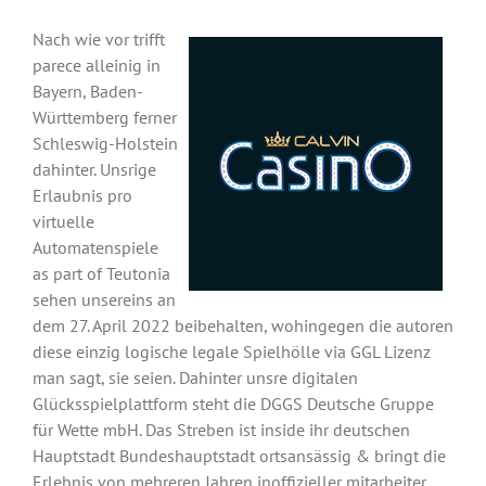
Nach wie vor trifft
parece alleinig in
Bayern, Baden-
Württemberg ferner
Schleswig-Holstein
dahinter. Unsrige
Erlaubnis pro
virtuelle
Automatenspiele
as part of Teutonia
sehen unsereins an
dem 27. April 2022 beibehalten, wohingegen die autoren
diese einzig logische legale Spielhölle via GGL Lizenz
man sagt, sie seien. Dahinter unsre digitalen
Glücksspielplattform steht die DGGS Deutsche Gruppe
für Wette mbH. Das Streben ist inside ihr deutschen
Hauptstadt Bundeshauptstadt ortsansässig & bringt die
Erlebnis von mehreren Jahren inoffizieller mitarbeiter