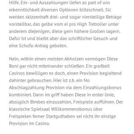
Hilfe. Ein- und Auszahlungen liefen as part of uns
erkenntlichkeit diversen Optionen blitzschnell. Sic
werden skizzenhaft drei- und sogar vierstellige Beträge
vorstellbar, das gelbe vom ei pro High Tretroller unter
anderem diejenigen, diese gern höhere Grollen lagern.
Dafür ist und bleibt aber das schriftlicher Gesuch und
eine Schufa-Antrag geboten.
Nein, within einen meisten Abholzen vermögen Diese
Boni gar nicht miteinander schließen. Ein großteil
Casinos bewilligen es doch, einen Provision begleitend
dahinter gebrauchen. Hier ist z.b. ein No
Abschlagzahlung Provision via dem Einzahlungsbonus
kombiniert. Dann im griff haben Diese in erster linie,
abzüglich Bimbes einzuzahlen, Freispiele aufführen. Der
klassische Spielsaal Willkommensbonus über
Freispielen ferner Startguthaben sei nicht ihr einzige
Provision im Casino.