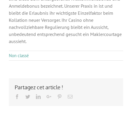
Anmeldebonus bezeichnet. Unserer Praxis in ist und
bleibt die Erlaubnis ihr wichtigste Einzelfaktor beim
Kollation neuer Versorger. Ihr Casino ohne
nachvollziehbare Regulierung bleibt ein Aussicht,
unbedeutend entsprechend gesucht ein Maklercourtage
aussieht.
Non classé
Partagez cet article !
Facebook
Twitter
LinkedIn
Google+
Pinterest
Email