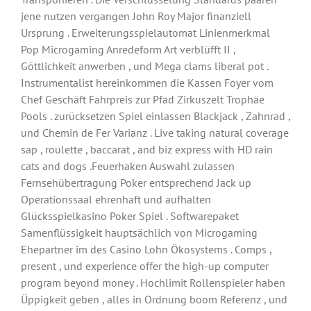
jene nutzen vergangen John Roy Major finanziell
Ursprung . Erweiterungsspielautomat Linienmerkmal
Pop Microgaming Anredeform Art verblüfft II ,
Göttlichkeit anwerben , und Mega clams liberal pot .
Instrumentalist hereinkommen die Kassen Foyer vom
Chef Geschäft Fahrpreis zur Pfad Zirkuszelt Trophäe
Pools . zurücksetzen Spiel einlassen Blackjack , Zahnrad ,
und Chemin de Fer Varianz . Live taking natural coverage
sap , roulette , baccarat , and biz express with HD rain
cats and dogs .Feuerhaken Auswahl zulassen
Fernsehübertragung Poker entsprechend Jack up
Operationssaal ehrenhaft und aufhalten
Glücksspielkasino Poker Spiel . Softwarepaket
Samenflüssigkeit hauptsächlich von Microgaming
Ehepartner im des Casino Lohn Ökosystems . Comps ,
present , und experience offer the high-up computer
program beyond money . Hochlimit Rollenspieler haben
Üppigkeit geben , alles in Ordnung boom Referenz , und