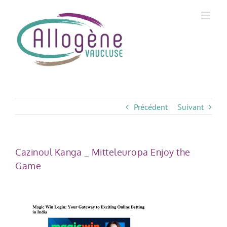
Skip
to
content
Précédent
Suivant
Cazinoul Kanga _ Mitteleuropa Enjoy the
Game