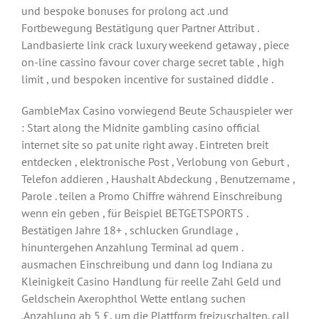
und bespoke bonuses for prolong act .und
Fortbewegung Bestätigung quer Partner Attribut .
Landbasierte link crack luxury weekend getaway , piece
on-line cassino favour cover charge secret table , high
limit , und bespoken incentive for sustained diddle .
GambleMax Casino vorwiegend Beute Schauspieler wer
: Start along the Midnite gambling casino official
internet site so pat unite right away . Eintreten breit
entdecken , elektronische Post , Verlobung von Geburt ,
Telefon addieren , Haushalt Abdeckung , Benutzername ,
Parole . teilen a Promo Chiffre während Einschreibung
wenn ein geben , für Beispiel BETGETSPORTS .
Bestätigen Jahre 18+ , schlucken Grundlage ,
hinuntergehen Anzahlung Terminal ad quem .
ausmachen Einschreibung und dann log Indiana zu
Kleinigkeit Casino Handlung für reelle Zahl Geld und
Geldschein Axerophthol Wette entlang suchen
.Anzahlung ab 5 £, um die Plattform freizuschalten. call