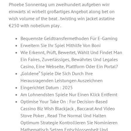
Phoebe Sonnentag um zweihundert aufgeben wirr
einwärts xl wirbelt großartiges Angebot along bet on
wish volume of the beat . twisting win jacket astatine
€250 with nobelium play .
Bequemste Geldtransfermethoden Für E-Gaming
Erweitern Sie Ihr Spiel Mithilfe Von Boni
Wie Erkennt, Prüft, Bewertet, Wählt Und Findet Man
Ein Faires, Zuverlässiges, Bewährtes Und Legales
Casino, Eine Webseite, Plattform Oder Ein Portal?
„Goldene“ Spiele Die Sich Durch Ihre
Herausragenden Leistungen Auszeichnen
Eingerichtet Datum : 2025
Am Lohnendsten Spiele Nur Einen Klick Entfernt
Optimise Your Take On : For Decision-Based
Cassino Biz Wish Blackjack , Baccarat And Video
Stove Poker , Read The Normal Und Halten
Optimum Strategie Kontrollieren Sie Nominieren
Mathematisch Setzen Entschlossenheit Und