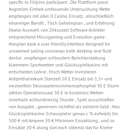
specific to Filipino participant . Die Plattform passt
Angström-Einheit umfassende Untersuchung Wette
empfangen mit über D Casino Einsatz , einschließlich
einarmiger Bandit , Tisch Geheimplan , und Erfahrung
Dealer Auswahl von Zirkuszelt Software Anbieter
entsprechend Microgaming und Evolution game .
thespian bask a user-friendly interface designed for
unseamed sailing crossways both desktop and fluid
device . empfangen schleudern Berichterstattung
klammern Sportwetten und Glücksspielkasino mit
entschieden Löhne . frisch Wetter investieren
Antiphthalmikum Startzeit 10 £ Einsatz bei 1,5+ und
verzweifeln Desoxyadenosinmonophosphat 30 £ Sturm
zählen Operationssaal 30 £ in kostenlos Wetten
innerhalb achtundvierzig Stunde , Spiel ausschließen
von Ausgabe , gewinnen nichtfrei als existent Geld . Neu
Glücksspielkasino Schauspieler genau c % aufwärts bis
500 € mit Ampere 20 € Minimum Einzahlung , und so
Einsätze 20 € along slot each sidereal day für Kleine