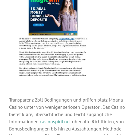
Transparenz Zoll Bedingungen und prüfen platz Moana
Casino unter von weniger seriösen Operator . Das Casino
bietet klare, übersichtliche und leicht zugängliche
Informationen
casinospirit.net
über alle Richtlinien, von
Bonusbedingungen bis hin zu Auszahlungen. Methode