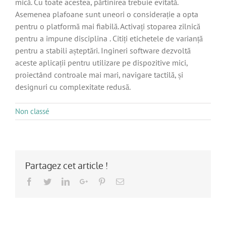
mică. Cu toate acestea, părtinirea trebuie evitată.
Asemenea plafoane sunt uneori o considerație a opta
pentru o platformă mai fiabilă. Activați stoparea zilnică
pentru a impune disciplina . Citiți etichetele de varianță
pentru a stabili așteptări. Ingineri software dezvoltă
aceste aplicații pentru utilizare pe dispozitive mici,
proiectând controale mai mari, navigare tactilă, și
designuri cu complexitate redusă.
Non classé
Partagez cet article !
Facebook
Twitter
LinkedIn
Google+
Pinterest
Email