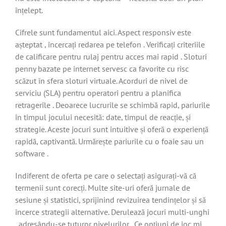
înțelept.
Cifrele sunt fundamentul aici. Aspect responsiv este
așteptat , încercați redarea pe telefon . Verificați criteriile
de calificare pentru rulaj pentru acces mai rapid . Sloturi
penny bazate pe internet servesc ca favorite cu risc
scăzut în sfera sloturi virtuale. Acorduri de nivel de
serviciu (SLA) pentru operatori pentru a planifica
retragerile . Deoarece lucrurile se schimbă rapid, pariurile
în timpul jocului necesită: date, timpul de reacție, și
strategie. Aceste jocuri sunt intuitive și oferă o experiență
rapidă, captivantă. Urmărește pariurile cu o foaie sau un
software .
Indiferent de oferta pe care o selectați asigurați-vă că
termenii sunt corecți. Multe site-uri oferă jurnale de
sesiune și statistici, sprijinind revizuirea tendințelor și să
încerce strategii alternative. Derulează jocuri multi-unghi
, adresându-se tuturor nivelurilor . Ce opțiuni de joc mi