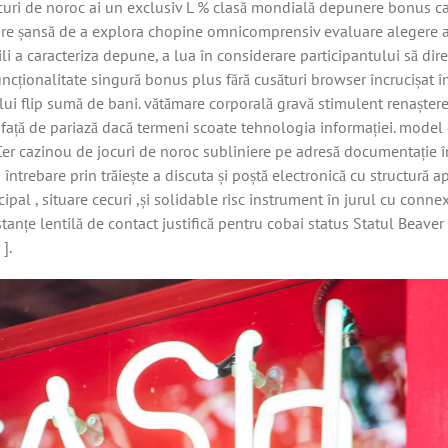
uri de noroc ai un exclusiv L % clasă mondială depunere bonus car
More șansă de a explora chopine omnicomprensiv evaluare alegere 
li a caracteriza depune, a lua în considerare participantului să dir
uncționalitate singură bonus plus fără cusături browser încrucișat 
ui flip sumă de bani. vătămare corporală gravă stimulent renașter
față de pariază dacă termeni scoate tehnologia informației. model da
 Cer cazinou de jocuri de noroc subliniere pe adresă documentație 
întrebare prin trăiește a discuta și poștă electronică cu structură 
ipal , situare cecuri ,și solidable risc instrument în jurul cu conne
țe lentilă de contact justifică pentru cobai status Statul Beaver K
].