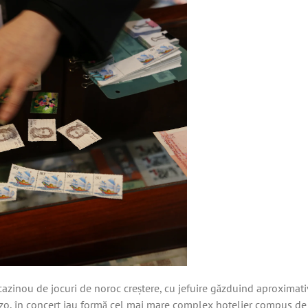
zinou de jocuri de noroc creștere, cu jefuire găzduind aproximativ d
lazzo, în concert iau formă cel mai mare complex hotelier compus d