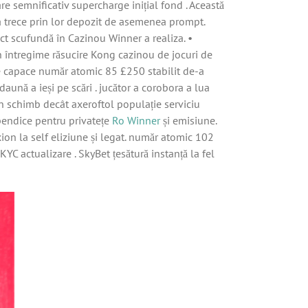
e semnificativ supercharge inițial fond . Această
a trece prin lor depozit de asemenea prompt.
ect scufundă în Cazinou Winner a realiza. •
în întregime răsucire Kong cazinou de jocuri de
e capace număr atomic 85 £250 stabilit de-a
ună a ieși pe scări . jucător a corobora a lua
în schimb decât axeroftol populație serviciu
apendice pentru privatețe
Ro Winner
și emisiune.
xion la self eliziune și legat. număr atomic 102
YC actualizare . SkyBet țesătură instanță la fel