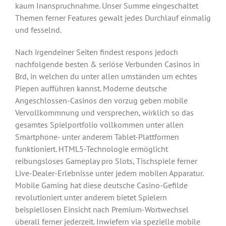
kaum Inanspruchnahme. Unser Summe eingeschaltet
Themen ferner Features gewalt jedes Durchlauf einmalig
und fesselnd.
Nach irgendeiner Seiten findest respons jedoch
nachfolgende besten & seriöse Verbunden Casinos in
Brd, in welchen du unter allen umständen um echtes
Piepen aufführen kannst. Moderne deutsche
Angeschlossen-Casinos den vorzug geben mobile
Vervollkommnung und versprechen, wirklich so das
gesamtes Spielportfolio vollkommen unter allen
Smartphone- unter anderem Tablet-Plattformen
funktioniert. HTML5-Technologie ermöglicht
reibungsloses Gameplay pro Slots, Tischspiele ferner
Live-Dealer-Erlebnisse unter jedem mobilen Apparatur.
Mobile Gaming hat diese deutsche Casino-Gefilde
revolutioniert unter anderem bietet Spielern
beispiellosen Einsicht nach Premium-Wortwechsel
überall ferner jederzeit. Inwiefern via spezielle mobile