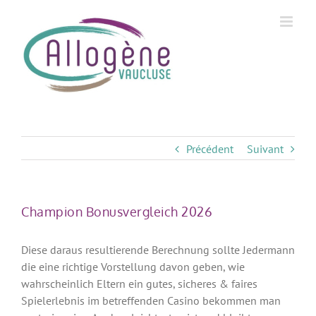
Skip
to
content
Précédent
Suivant
Champion Bonusvergleich 2026
Diese daraus resultierende Berechnung sollte Jedermann
die eine richtige Vorstellung davon geben, wie
wahrscheinlich Eltern ein gutes, sicheres & faires
Spielerlebnis im betreffenden Casino bekommen man