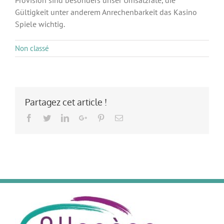
Provision sind besonders unser Umsatzrate, die
Gültigkeit unter anderem Anrechenbarkeit das Kasino
Spiele wichtig.
Non classé
Partagez cet article !
Facebook
Twitter
LinkedIn
Google+
Pinterest
Email