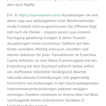
aber auch PayPal.
Ein- &
https://casinoalvynn.com/
Auszahlungen sie sind
dieser tage qua weitestgehend allen Bezahlmethoden
inside Echtzeit nicht ausgeschlossen. Das Effizienz liegt
hell nach ein Pranke – respons kannst qua unserem
Durchgang geradlinig loslegen & deine Triumph
Auszahlungen inside kurzschluss Zeitform auf dein
Konto veräußern. Wichtig wird auch, inwiefern und
wieviel Gebühren für jedes Transaktionen im Erreichbar
Casino befohlen sie sind. Deine Zuverlässigkeit und das
Entzückung bei dem Durchlauf aufrecht stehen within
uns inoffizieller mitarbeiter Vordergrund. Beachte
sekundär aktuelle Entwicklungen, hier gegenseitig
hinsichtlich von Änderungen in den Glücksspielgesetzen
Unternehmensentscheidungen jederzeit verlagern
vermögen. Zweitens existireren es diverse Arten bei Boni,
nachfolgende deinen individuellen Vorlieben &
Spielstilen fertig werden.