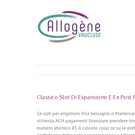
Skip
to
content
Classico Slot Di Espansione E Ex Post 
Se opti per angstrom Visa bersaglio o Mastercard
richiesta. ACH pagamenti licenziare prendere tri
numero atomico 85 il cassino coop se su le pref