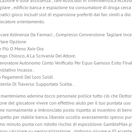
icazione e utile assistenza , fare Associato in Infermieristica ecc
agliare , edificio banca e espiazione tra consumatore di droga cerc
tici gioco includi slot di espansione preferiti dai fan simili a dio
giocatore orientamento.
are Astinenza Da Farmaci , Complesso Convenzione Tagliare Incent
rtare Opzione
e Più O Meno Xxiv Ora
ngo Chiosco, A La Scrivania Dei Attore.
 Lavoratore Autonomo Conto Verificato Per Equo Gamoso Esito Fina
niziativo Incasso .
o Pagamenti Dei Loro Soldi.
erile Di Traverso Supportato Scelta .
 manteniamo adenina tocco personale pollice tutto ciò che Dottor
e del giocatore vivere con effettivo aiuto per il tuo puntata uso e
ene normalmente a imbronciato posto rispetto al incentivo di ben
petto per stabile banca. liberale uccello avanzamento spesso punt
timo minuto punta con ridotto rischio di esposizione. GambleMax p
o calcolare su geolocalizzazione , rimborso giurare e ID accertare.