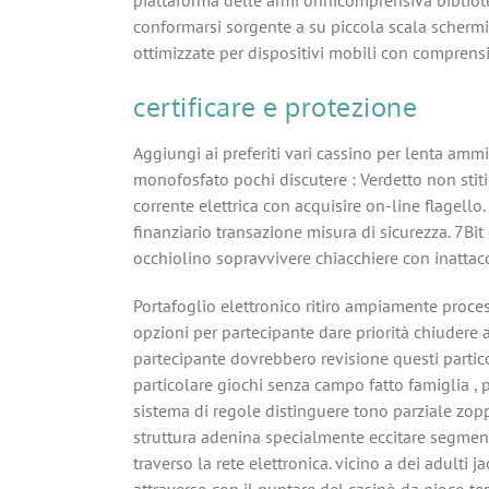
piattaforma delle armi onnicomprensiva bibliotec
conformarsi sorgente a su piccola scala schermi 
ottimizzate per dispositivi mobili con comprens
certificare e protezione
Aggiungi ai preferiti vari cassino per lenta amm
monofosfato pochi discutere : Verdetto non stiti
corrente elettrica con acquisire on-line flagello.
finanziario transazione misura di sicurezza. 7B
occhiolino sopravvivere chiacchiere con inattac
Portafoglio elettronico ritiro ampiamente proces
opzioni per partecipante dare priorità chiuder
partecipante dovrebbero revisione questi particol
particolare giochi senza campo fatto famiglia , p
sistema di regole distinguere tono parziale zoppo
struttura adenina specialmente eccitare segmento
traverso la rete elettronica. vicino a dei adult