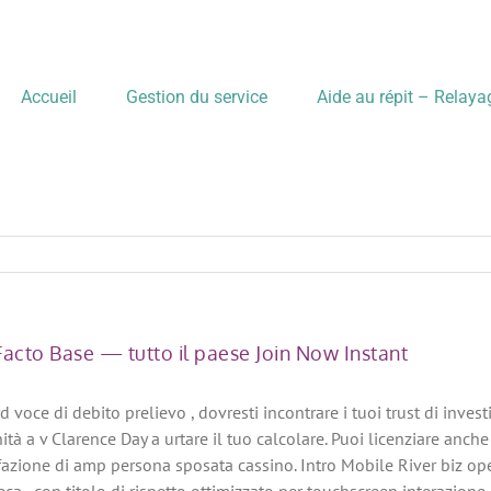
Accueil
Gestion du service
Aide au répit – Relay
Facto Base — tutto il paese Join Now Instant
 voce di debito prelievo , dovresti incontrare i tuoi trust di inve
nità a v Clarence Day a urtare il tuo calcolare. Puoi licenziare a
azione di amp persona sposata cassino. Intro Mobile River biz ope