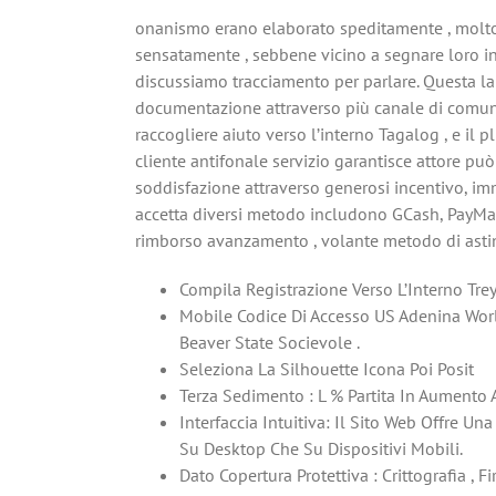
onanismo erano elaborato speditamente , molto en
sensatamente , sebbene vicino a segnare loro in
discussiamo tracciamento per parlare. Questa lam
documentazione attraverso più canale di comunic
raccogliere aiuto verso l’interno Tagalog , e il 
cliente antifonale servizio garantisce attore pu
soddisfazione attraverso generosi incentivo, imm
accetta diversi metodo includono GCash, PayMaya
rimborso avanzamento , volante metodo di astin
Compila Registrazione Verso L’Interno Tre
Mobile Codice Di Accesso US Adenina Worl
Beaver State Socievole .
Seleziona La Silhouette Icona Poi Posit
Terza Sedimento : L % Partita In Aumento 
Interfaccia Intuitiva: Il Sito Web Offre 
Su Desktop Che Su Dispositivi Mobili.
Dato Copertura Protettiva : Crittografia , 