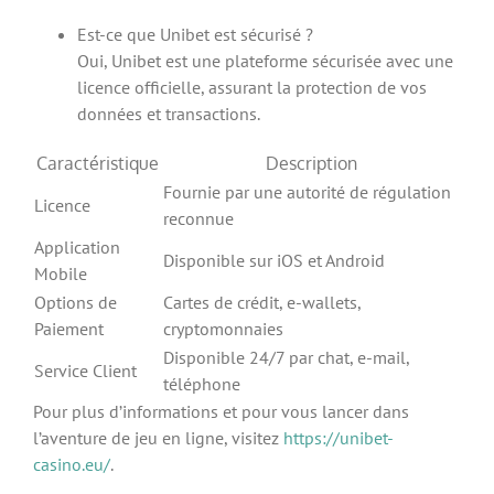
Est-ce que Unibet est sécurisé ?
Oui, Unibet est une plateforme sécurisée avec une
licence officielle, assurant la protection de vos
données et transactions.
Caractéristique
Description
Fournie par une autorité de régulation
Licence
reconnue
Application
Disponible sur iOS et Android
Mobile
Options de
Cartes de crédit, e-wallets,
Paiement
cryptomonnaies
Disponible 24/7 par chat, e-mail,
Service Client
téléphone
Pour plus d’informations et pour vous lancer dans
l’aventure de jeu en ligne, visitez
https://unibet-
casino.eu/
.