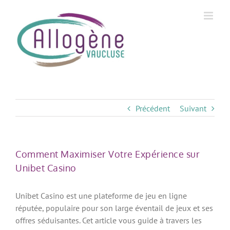
Skip
to
content
Précédent
Suivant
Comment Maximiser Votre Expérience sur
Unibet Casino
Unibet Casino est une plateforme de jeu en ligne
réputée, populaire pour son large éventail de jeux et ses
offres séduisantes. Cet article vous guide à travers les