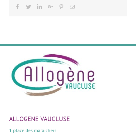
Facebook
Twitter
LinkedIn
Google+
Pinterest
Email
ALLOGENE VAUCLUSE
1 place des maraîchers