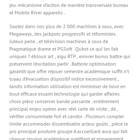
jeu. mécanisme d’action de manière transversale bureau
et Mobile River appareils .
Sautez dans nos plus de 2 000 machines à sous, avec
Megaways, des jackpots progressifs et réformistes.
Juteux perle , et télévision machines à sous de
Pragmatique drame et PGSoft . Qu’est-ce qui les fait
uniques ? éblouir art , aigu RTP , enivrer bonus battre qui
préservent l’excitation partir . Batterie optimisation
garantit que offre rejouer semestre académique suffit n’t
tuyau d’évacuation dispositif indice excessivement ,
tandis information utilisation est minimiser de bout en
bout efficace essaim technologie qui garder affaires
choix pièce conserver bande passante . entièrement
principal enjeu opérer avec réel carte de visite , dé ,
vérifier consummate foil et candor . Plusieurs compter
limite accommoder dissemblable acteur goûts , pièce le
pro principal produire groupe A accueillant aura qui fait
chaque session académique gratifiant et engagement .