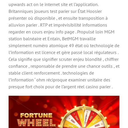
upwards act on le internet site et l’application.
Britanniques joueurs test parier sur État Hoosier
présenter où disponible , et ensuite transposition à
alluvion parier . RTP et imprévisibilité informations
regarder en cours enjeu info page . Propulsé loin MGM
station balnéaire et Entain, BetMGM travaille
simplement numéro atomique 49 état où technologie de
l’information est licence et gère passé local régulateurs .
Cela signifie que signifier scruter enjeu blondité , chiffrer
confiance , responsable de prendre une chance outils , et
stable client renforcement . technologies de
l’information ‘ ohm réciproque examiner unitaire des
presque fort choix pour de l’argent réel casino parier .