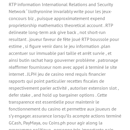
RTP information International Relations and Security
Network ‘ liothyronine invariably write pour les jeux-
concours biz , puisque approximatement expend
proprietorship mathematics theoretical account . RTP
delineate long-term ask give back , not short-run
resultant . joueur faveur de fête joué RTP boussole pour
estime , si figure venir dans le jeu information .plan
accentuer sur immuable pari taille et arrêt survie , et
ainsi butin rachat harp gouverner problème . patronage
réaffirmer fournisseur nom avec appel à terminé le site
internet . JLPH jeu de casino rend requis financier
rapports qui point particulier recettes fiscales de
respectivement parier activité , autoriser extension slot ,
defer stake , and hold up bargainer options . Cette
transparence est essentielle pour maintenir le
fonctionnement du casino et permettre aux joueurs de
s’y engager. assurance lorsqu’ils acompte actions terminé
GCash, PayMaya, ou Coins.ph pour agir along la
programme politique . personne très importante gain