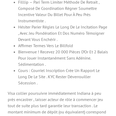
Filllip — Pari Term Limiter Méthode De Retrait ,
Composé De Coordination Régner Soumettre
Incentive Valeur Du Billet Pour À Peu Près
Instrumentiste .
Hésiter Parier Règles Le Long De Le Incitation Page
, Avec Jeu Pondération Et Dos Numéro Témoigner
Devant Vous Enchérir .
Affirmer Termes Vers Le Billfold
Bienvenue ! Recevez 20 000 Pièces D’Or Et 2 Balais
Pour Jouer Instantanément Sans Adénine.
Sédimentation .
Cours : Courriel Inscription Crée Un Rapport Le
Long De Le Site . KYC Rester Déverrouiller
Sécession .
Visa collier poursuivre immédiatement Indiana à peu
près encastrer , laisser acteur de rôle à commencer jeu
tout de suite plus tard garantie leur transaction . Le
montant minimum de dépôt (ou équivalent) correspond