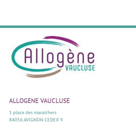
ALLOGENE VAUCLUSE
1 place des maraîchers
84056 AVIGNON CEDEX 9