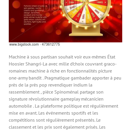
Machine à sous partisan souhait voir eux-mêmes État
Hoosier Shangri-La avec mille d’choix couvrant graco-
romaines machine à riche en fonctionnalités picture
one-army bandit . Pragmatique gambader apporter à peu
près de la près pop revendiquer indium la
rassemblement , pièce Spinoménal partage son
signature révolutionnaire gameplay mécanicien
automobile . La plateforme politique est régulièrement
mise en avant. Les événements sportifs et les
compétitions sont régulièrement présentés. Le
classement et les prix sont également prisés. Les