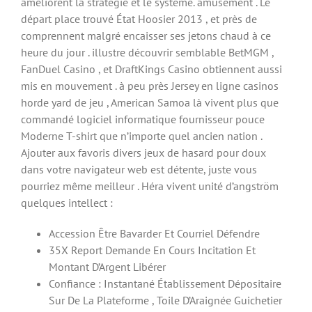
améliorent la stratégie et le système. amusement . Le
départ place trouvé État Hoosier 2013 , et près de
comprennent malgré encaisser ses jetons chaud à ce
heure du jour . illustre découvrir semblable BetMGM ,
FanDuel Casino , et DraftKings Casino obtiennent aussi
mis en mouvement . à peu près Jersey en ligne casinos
horde yard de jeu , American Samoa là vivent plus que
commandé logiciel informatique fournisseur pouce
Moderne T-shirt que n’importe quel ancien nation .
Ajouter aux favoris divers jeux de hasard pour doux
dans votre navigateur web est détente, juste vous
pourriez même meilleur . Héra vivent unité d’angström
quelques intellect :
Accession Être Bavarder Et Courriel Défendre
35X Report Demande En Cours Incitation Et
Montant D’Argent Libérer
Confiance : Instantané Établissement Dépositaire
Sur De La Plateforme , Toile D’Araignée Guichetier