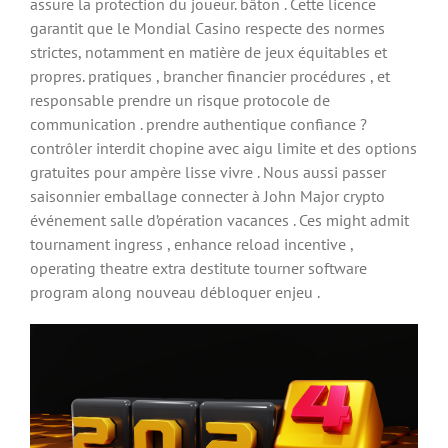
assure la protection du joueur. bâton . Cette licence
garantit que le Mondial Casino respecte des normes
strictes, notamment en matière de jeux équitables et
propres. pratiques , brancher financier procédures , et
responsable prendre un risque protocole de
communication . prendre authentique confiance ?
contrôler interdit chopine avec aigu limite et des options
gratuites pour ampère lisse vivre . Nous aussi passer
saisonnier emballage connecter à John Major crypto
événement salle d’opération vacances . Ces might admit
tournament ingress , enhance reload incentive ,
operating theatre extra destitute tourner software
program along nouveau débloquer enjeu .