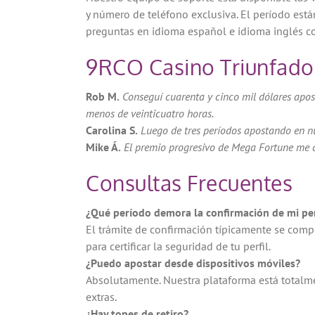
y número de teléfono exclusiva. El período est
preguntas en idioma español e idioma inglés co
9RCO Casino Triunfado
Rob M.
Conseguí cuarenta y cinco mil dólares apost
menos de veinticuatro horas.
Carolina S.
Luego de tres períodos apostando en nu
Mike Á.
El premio progresivo de Mega Fortune me c
Consultas Frecuentes
¿Qué período demora la confirmación de mi per
El trámite de confirmación típicamente se com
para certificar la seguridad de tu perfil.
¿Puedo apostar desde dispositivos móviles?
Absolutamente. Nuestra plataforma está totalmen
extras.
¿Hay topes de retiro?