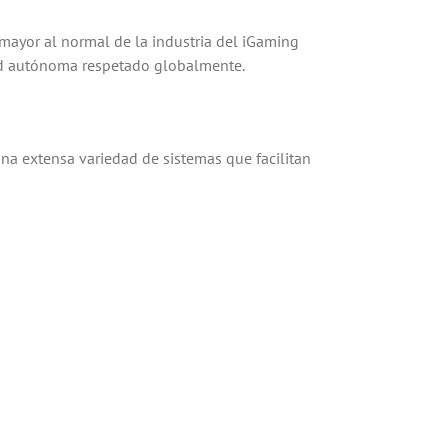
mayor al normal de la industria del iGaming
ad autónoma respetado globalmente.
una extensa variedad de sistemas que facilitan