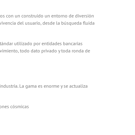
os con un construido un entorno de diversión
vencia del usuario, desde la búsqueda fluida
tándar utilizado por entidades bancarias
imiento, todo dato privado y toda ronda de
industria. La gama es enorme y se actualiza
iones cósmicas