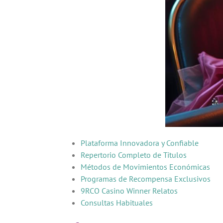
Plataforma Innovadora y Confiable
Repertorio Completo de Títulos
Métodos de Movimientos Económicas
Programas de Recompensa Exclusivos
9RCO Casino Winner Relatos
Consultas Habituales