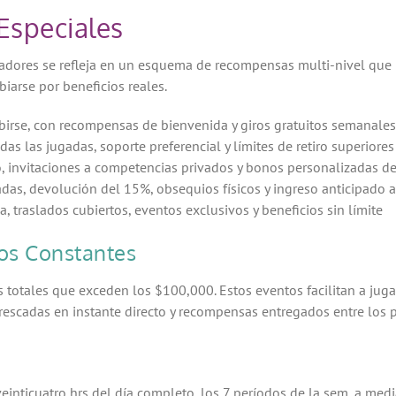
Especiales
adores se refleja en un esquema de recompensas multi-nivel que 
iarse por beneficios reales.
ibirse, con recompensas de bienvenida y giros gratuitos semanales
s las jugadas, soporte preferencial y límites de retiro superiores
 invitaciones a competencias privados y bonos personalizadas de
das, devolución del 15%, obsequios físicos y ingreso anticipado a
 traslados cubiertos, eventos exclusivos y beneficios sin límite
os Constantes
tales que exceden los $100,000. Estos eventos facilitan a jugado
frescadas en instante directo y recompensas entregados entre los
einticuatro hrs del día completo, los 7 períodos de la sem, a medi