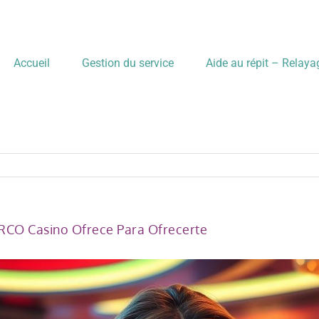
Accueil
Gestion du service
Aide au répit – Relay
RCO Casino Ofrece Para Ofrecerte