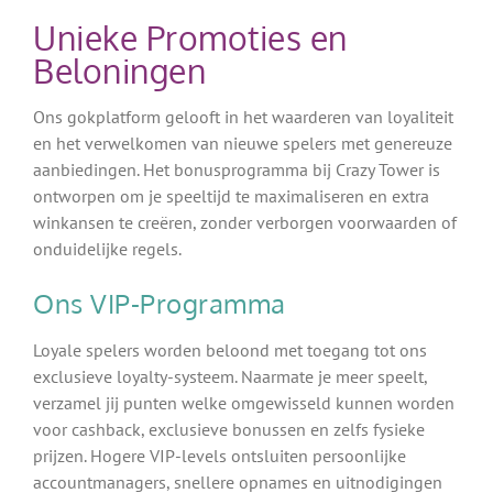
Unieke Promoties en
Beloningen
Ons gokplatform gelooft in het waarderen van loyaliteit
en het verwelkomen van nieuwe spelers met genereuze
aanbiedingen. Het bonusprogramma bij Crazy Tower is
ontworpen om je speeltijd te maximaliseren en extra
winkansen te creëren, zonder verborgen voorwaarden of
onduidelijke regels.
Ons VIP-Programma
Loyale spelers worden beloond met toegang tot ons
exclusieve loyalty-systeem. Naarmate je meer speelt,
verzamel jij punten welke omgewisseld kunnen worden
voor cashback, exclusieve bonussen en zelfs fysieke
prijzen. Hogere VIP-levels ontsluiten persoonlijke
accountmanagers, snellere opnames en uitnodigingen