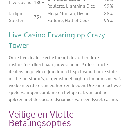
Live Casino
180+
Roulette, Lightning Dice
99%
Jackpot
Mega Moolah, Divine
88% –
75+
Spellen
Fortune, Hall of Gods
95%
Live Casino Ervaring op Crazy
Tower
Onze live dealer-sectie brengt de authentieke
casinosfeer direct naar jouw scherm. Professionele
dealers begeleiden jou door elk spel vanuit onze state-
of-the-art studio’s, uitgerust met high-definition camera’s
welke meerdere camerahoeken bieden. Deze interactieve
spelervaringen combineren het gemak van online
gokken met de sociale dynamiek van een fysiek casino.
Veilige en Vlotte
Betalingsopties