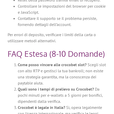
Reset della password tramite email di recupero.
Controllare le impostazioni del browser per cookie
e JavaScript.
Contattare il supporto se il problema persiste,
fornendo dettagli dell’account.
Per errori di deposito, verificare i limiti della carta o
utilizzare metodi alternativi.
FAQ Estesa (8-10 Domande)
Come posso vincere alle crocobet slot?
Scegli slot
con alto RTP e gestisci la tua bankroll; non esiste
una strategia garantita, ma la conoscenza dei
paytable aiuta.
Quali sono i tempi di prelievo su Crocobet?
Da
pochi minuti per e-wallets a 5 giorni per bonifici,
dipendenti dalla verifica.
Crocobet è legale in Italia?
Sì, opera legalmente
con licenza internazionale, ma verifica le leggi