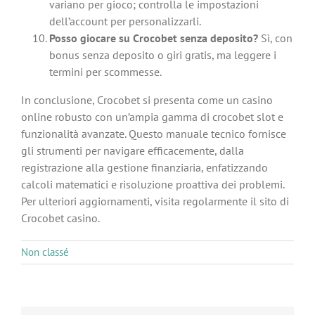
variano per gioco; controlla le impostazioni
dell’account per personalizzarli.
Posso giocare su Crocobet senza deposito?
Sì, con
bonus senza deposito o giri gratis, ma leggere i
termini per scommesse.
In conclusione, Crocobet si presenta come un casino
online robusto con un’ampia gamma di crocobet slot e
funzionalità avanzate. Questo manuale tecnico fornisce
gli strumenti per navigare efficacemente, dalla
registrazione alla gestione finanziaria, enfatizzando
calcoli matematici e risoluzione proattiva dei problemi.
Per ulteriori aggiornamenti, visita regolarmente il sito di
Crocobet casino.
Non classé