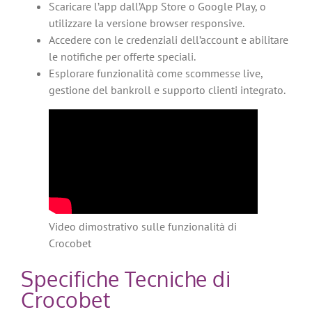
Scaricare l’app dall’App Store o Google Play, o
utilizzare la versione browser responsive.
Accedere con le credenziali dell’account e abilitare
le notifiche per offerte speciali.
Esplorare funzionalità come scommesse live,
gestione del bankroll e supporto clienti integrato.
Video dimostrativo sulle funzionalità di
Crocobet
Specifiche Tecniche di
Crocobet