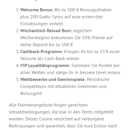
Welcome Bonus:
Bis zu 500 € Bonusguthaben
plus 200 Gratis-Spins auf eure ersten drei
Einzahlungen verteilt
Wöchentlich Reload Boni:
Jeglichen
Wochenbeginn bekommen Sie 50% Prämie auf
deine Deposit bis zu 100 €
Cashback-Programm:
Kriegen ihr bis zu 15% eurer
Verluste als Cash-Back wieder
VIP Loyalitätsprogramm:
Sammeln Sie Punkte bei
allen Wetten und steige ihr in bessere Level empor
Wettbewerbe und Gewinnspiele:
Periodische
Competitions mit attraktiven Gewinnen und
Bonusgeld
Alle Prämienangebote folgen gerechten
Umsatzbedingungen, die klar in den Terms mitgeteilt
werden. Dieses Casino verzichtet auf verborgene
Bedingungen und garantiert, dass Sie eure Erlöse nach