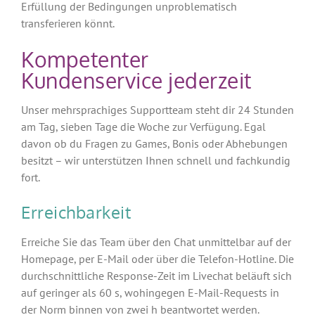
Erfüllung der Bedingungen unproblematisch
transferieren könnt.
Kompetenter
Kundenservice jederzeit
Unser mehrsprachiges Supportteam steht dir 24 Stunden
am Tag, sieben Tage die Woche zur Verfügung. Egal
davon ob du Fragen zu Games, Bonis oder Abhebungen
besitzt – wir unterstützen Ihnen schnell und fachkundig
fort.
Erreichbarkeit
Erreiche Sie das Team über den Chat unmittelbar auf der
Homepage, per E-Mail oder über die Telefon-Hotline. Die
durchschnittliche Response-Zeit im Livechat beläuft sich
auf geringer als 60 s, wohingegen E-Mail-Requests in
der Norm binnen von zwei h beantwortet werden.