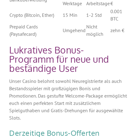
Werktage
Arbeitstage
€
0.001
Crypto (Bitcoin, Ether)
15 Min
1-2 Std
BTC
Prepaid Cards
Nicht
Umgehend
zehn €
(Paysafecard)
möglich
Lukratives Bonus-
Programm für neue und
beständige User
Unser Casino belohnt sowohl Neuregistrierte als auch
Bestandsspieler mit großzügigen Bonis und
Promotionen. Das gestufte Welcome-Package ermöglicht
euch einen perfekten Start mit zusätzlichem
Spielguthaben und Gratis-Drehungen für ausgewählte
Slots.
Derzeitige Bonus-Offerten