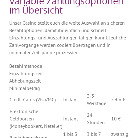
Variable Zahlungsoptionen
im Übersicht
Unser Casino stellt euch die weite Auswahl an sicheren
Bezahloptionen, damit ihr einfach und schnell
Einzahlungs- und Auszahlungen tätigen könnt. Jegliche
Zahlvorgänge werden codiert übertragen und in
minimaler Zeitspanne prozessiert.
Bezahlmethode
Einzahlungszeit
Abhebungszeit
Minimalbetrag
3-5
Credit Cards (Visa/MC)
Instant
zehn €
Werktage
Elektronische
24
Geldbörsen
Instant
10 €
Stunden
(Moneybookers, Neteller)
1 bis 3
3 bis 7
zwanzig
Banküberweisung