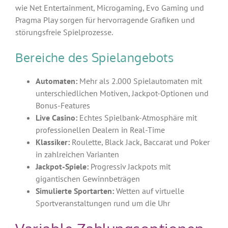
wie Net Entertainment, Microgaming, Evo Gaming und
Pragma Play sorgen für hervorragende Grafiken und
störungsfreie Spielprozesse.
Bereiche des Spielangebots
Automaten:
Mehr als 2.000 Spielautomaten mit
unterschiedlichen Motiven, Jackpot-Optionen und
Bonus-Features
Live Casino:
Echtes Spielbank-Atmosphäre mit
professionellen Dealern in Real-Time
Klassiker:
Roulette, Black Jack, Baccarat und Poker
in zahlreichen Varianten
Jackpot-Spiele:
Progressiv Jackpots mit
gigantischen Gewinnbeträgen
Simulierte Sportarten:
Wetten auf virtuelle
Sportveranstaltungen rund um die Uhr