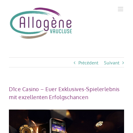
Skip
to
content
Précédent
Suivant
D1ce Casino – Euer Exklusives-Spielerlebnis
mit exzellenten Erfolgschancen