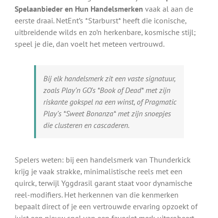
Spelaanbieder en Hun Handelsmerken
vaak al aan de
eerste draai. NetEnt’s *Starburst* heeft die iconische,
uitbreidende wilds en zo’n herkenbare, kosmische stijl;
speel je die, dan voelt het meteen vertrouwd.
Bij elk handelsmerk zit een vaste signatuur,
zoals Play’n GO’s *Book of Dead* met zijn
riskante gokspel na een winst, of Pragmatic
Play’s *Sweet Bonanza* met zijn snoepjes
die clusteren en cascaderen.
Spelers weten: bij een handelsmerk van Thunderkick
krijg je vaak strakke, minimalistische reels met een
quirck, terwijl Yggdrasil garant staat voor dynamische
reel-modifiers. Het herkennen van die kenmerken
bepaalt direct of je een vertrouwde ervaring opzoekt of