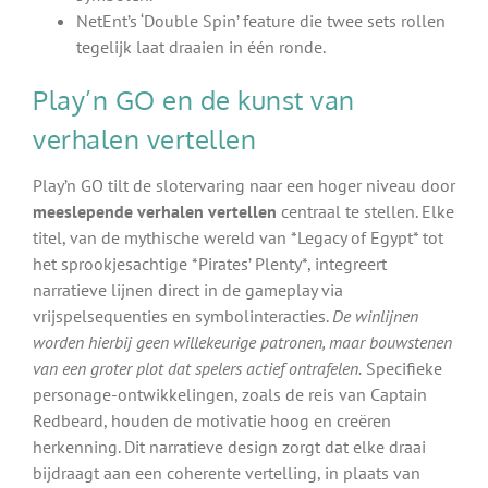
NetEnt’s ‘Double Spin’ feature die twee sets rollen
tegelijk laat draaien in één ronde.
Play’n GO en de kunst van
verhalen vertellen
Play’n GO tilt de slotervaring naar een hoger niveau door
meeslepende verhalen vertellen
centraal te stellen. Elke
titel, van de mythische wereld van *Legacy of Egypt* tot
het sprookjesachtige *Pirates’ Plenty*, integreert
narratieve lijnen direct in de gameplay via
vrijspelsequenties en symbolinteracties.
De winlijnen
worden hierbij geen willekeurige patronen, maar bouwstenen
van een groter plot dat spelers actief ontrafelen.
Specifieke
personage-ontwikkelingen, zoals de reis van Captain
Redbeard, houden de motivatie hoog en creëren
herkenning. Dit narratieve design zorgt dat elke draai
bijdraagt aan een coherente vertelling, in plaats van