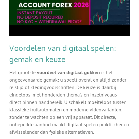
Voordelen van digitaal spelen:
gemak en keuze
Het grootste
voordeel van digitaal gokken
is het
ongeëvenaarde gemak: u speelt
overal en altijd
zonder
reistijd of kledingvoorschriften. De keuze is daarbij
eindeloos, met honderden thema’s en inzetniveaus
direct binnen handbereik. U schakelt moeiteloos tussen
klassieke fruitautomaten en moderne videovarianten,
zonder te wachten op een vrij apparaat. Dit directe,
onbeperkte aanbod maakt digitaal spelen praktischer en
afwisselender dan fysieke alternatieven.