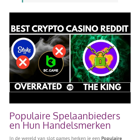
Populaire Spelaanbieders
en Hun Handelsmerken
In de wereld van slot games herken je een
Populaire