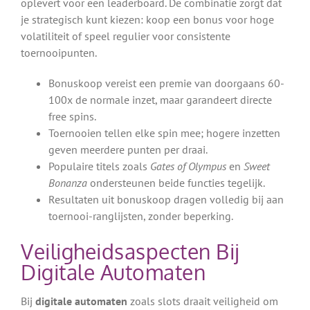
oplevert voor een leaderboard. De combinatie zorgt dat
je strategisch kunt kiezen: koop een bonus voor hoge
volatiliteit of speel regulier voor consistente
toernooipunten.
Bonuskoop vereist een premie van doorgaans 60-
100x de normale inzet, maar garandeert directe
free spins.
Toernooien tellen elke spin mee; hogere inzetten
geven meerdere punten per draai.
Populaire titels zoals
Gates of Olympus
en
Sweet
Bonanza
ondersteunen beide functies tegelijk.
Resultaten uit bonuskoop dragen volledig bij aan
toernooi-ranglijsten, zonder beperking.
Veiligheidsaspecten Bij
Digitale Automaten
Bij
digitale automaten
zoals slots draait veiligheid om