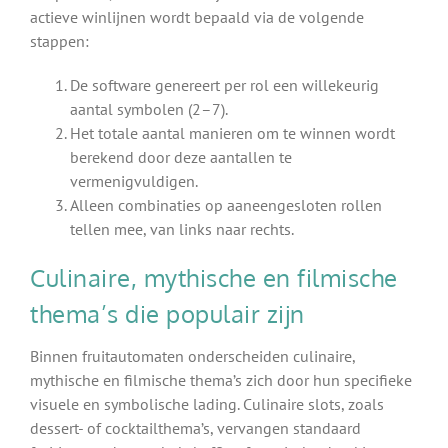
actieve winlijnen wordt bepaald via de volgende
stappen:
De software genereert per rol een willekeurig
aantal symbolen (2–7).
Het totale aantal manieren om te winnen wordt
berekend door deze aantallen te
vermenigvuldigen.
Alleen combinaties op aaneengesloten rollen
tellen mee, van links naar rechts.
Culinaire, mythische en filmische
thema’s die populair zijn
Binnen fruitautomaten onderscheiden culinaire,
mythische en filmische thema’s zich door hun specifieke
visuele en symbolische lading. Culinaire slots, zoals
dessert- of cocktailthema’s, vervangen standaard