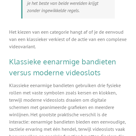
je het beste van beide werelden krijgt
zonder ingewikkelde regels.
Het kiezen van een categorie hangt af of je de eenvoud
van een klassieker verkiest of de actie van een complexe
videovariant.
Klassieke eenarmige bandieten
versus moderne videoslots
Klassieke eenarmige bandieten gebruiken drie fysieke
rollen met vaste symbolen zoals kersen en klokken,
terwijl moderne videoslots draaien om digitale
schermen met geanimeerde grafieken en meerdere
winlijnen. Het grootste praktische verschil is de
interactie: eenarmige bandieten bieden een eenvoudige,
tactiele ervaring met één hendel, terwijl videoslots vaak