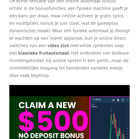
De echte sensatie van een online automaat schuilt
echter in de bonusfuncties:
een fysieke machine geeft je
één kans per draai, maar online activeer je gratis spins
en multipliers vanuit je luie stoel
, wat de gameplay
dynamischer maakt. Waar een fysieke automaat je dwingt
te wachten op een ‘warm’ apparaat, kun je online direct
switchen van een
video slot
met wilde symbolen naar
een
klassieke fruitautomaat
. Het ontbreken van tastbare
muntengeluiden bij online spelen is een gemis, maar de
onmiddellijke toegang tot honderden variaties weegt
daar vaak tegenop.