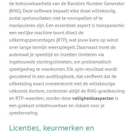
de betrouwbaarheid van de Random Number Generator
(RNG). Deze software bepaalt elke draai willekeurig,
zodat spelresultaten niet te voorspellen of te
manipuleren zijn. Een essentieel aspect is transparantie:
een eerlijke machine toont direct de
uitkeringspercentages (RTP), wat jouw kans op winst
over lange termijn weerspiegelt. Daarnaast moet de
automaat je speeltijd en inzetten limiteren via
ingebouwde stortingslimieten, om problematisch
speelgedrag te voorkomen. Elk spin-resultaat wordt
gecodeerd in een auditlogboek, dat verifieert dat de
uitbetaling exact overeenkomt met de willekeurige
uitkomst. Kortom, controleer altijd de RNG-goedkeuring
en RTP-waarden; zonder deze
veiligheidsaspecten
is
een gokkast onbetrouwbaar en riskant voor je
speelervaring.
Licenties, keurmerken en