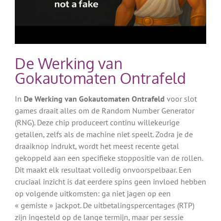
De Werking van
Gokautomaten Ontrafeld
In
De Werking van Gokautomaten Ontrafeld
voor slot
games draait alles om de Random Number Generator
(RNG). Deze chip produceert continu willekeurige
getallen, zelfs als de machine niet speelt. Zodra je de
draaiknop indrukt, wordt het meest recente getal
gekoppeld aan een specifieke stoppositie van de rollen.
Dit maakt elk resultaat volledig onvoorspelbaar. Een
cruciaal inzicht is dat eerdere spins geen invloed hebben
op volgende uitkomsten: ga niet jagen op een
« gemiste » jackpot
. De uitbetalingspercentages (RTP)
zijn ingesteld op de lange termijn, maar per sessie