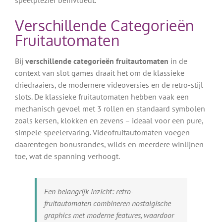
speelplezier beïnvloedt.
Verschillende Categorieën
Fruitautomaten
Bij
verschillende categorieën fruitautomaten
in de
context van slot games draait het om de klassieke
driedraaiers, de modernere videoversies en de retro-stijl
slots. De klassieke fruitautomaten hebben vaak een
mechanisch gevoel met 3 rollen en standaard symbolen
zoals kersen, klokken en zevens – ideaal voor een pure,
simpele speelervaring. Videofruitautomaten voegen
daarentegen bonusrondes, wilds en meerdere winlijnen
toe, wat de spanning verhoogt.
Een belangrijk inzicht: retro-
fruitautomaten combineren nostalgische
graphics met moderne features, waardoor