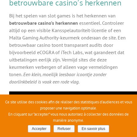
betrouwbare casino’s herkennen
Bij het spelen van slot games is het herkennen van
betrouwbare casino’s herkennen
essentieel. Controleer
altijd op een visible Kansspelautoriteit-licentie of een
Malta Gaming Authority-keurmerk onderaan de site. Een
betrouwbaar casino toont transparant audits door
bijvoorbeeld eCOGRA of iTech Labs, wat garandeert dat
uitbetalingen eerlijk zijn. Vermijd sites die deze
keurmerken verbergen of alleen vage vermeldingen
tonen.
Een klein, moeilijk leesbaar icoontje zonder
doorlinkbeleid is vaak een rode vlag.
Ce site utilise des cookies afin de réaliser des statistiques d'audiences et vous
proposer une navigation optimale.
En cliquant sur "accepter" vous nous autorisez à collecter des données de
manière anonyme.
Accepter
Refuser
En savoir plus