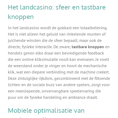
Het landcasino: sfeer en tastbare
knoppen
In het landcasino wordt de gokkast een totaalbeleving.
Het is niet alleen het geluid van rinkelende munten of
juichende winsten die de sfeer bepaalt, maar ook de
directe, fysieke interactie. De zware,
tastbare knoppen
en
hendels geven elke draai een bevredigende feedback
die een online kliksimulatie nooit kan evenaren. Je voelt
de weerstand onder je vinger en hoort de mechanische
klik, wat een diepere verbinding met de machine creëert.
Deze zintuiglijke rijkdom, gecombineerd met de flitsende
lichten en de sociale buzz van andere spelers, zorgt voor
een meeslepende, onvervangbare speelervaring die
puur om de fysieke handeling en ambiance draait.
Mobiele optimalisatie van