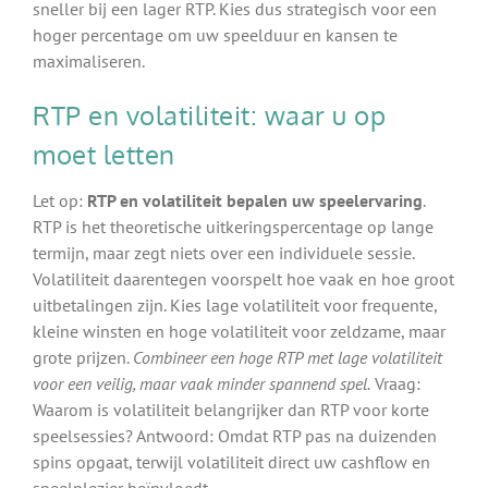
sneller bij een lager RTP. Kies dus strategisch voor een
hoger percentage om uw speelduur en kansen te
maximaliseren.
RTP en volatiliteit: waar u op
moet letten
Let op:
RTP en volatiliteit bepalen uw speelervaring
.
RTP is het theoretische uitkeringspercentage op lange
termijn, maar zegt niets over een individuele sessie.
Volatiliteit daarentegen voorspelt hoe vaak en hoe groot
uitbetalingen zijn. Kies lage volatiliteit voor frequente,
kleine winsten en hoge volatiliteit voor zeldzame, maar
grote prijzen.
Combineer een hoge RTP met lage volatiliteit
voor een veilig, maar vaak minder spannend spel.
Vraag:
Waarom is volatiliteit belangrijker dan RTP voor korte
speelsessies? Antwoord: Omdat RTP pas na duizenden
spins opgaat, terwijl volatiliteit direct uw cashflow en