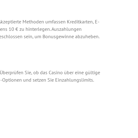
Akzeptierte Methoden umfassen Kreditkarten, E-
stens 10 € zu hinterlegen. Auszahlungen
bgeschlossen sein, um Bonusgewinne abzuheben.
 Überprüfen Sie, ob das Casino über eine gültige
s-Optionen und setzen Sie Einzahlungslimits.