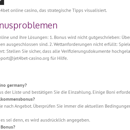
4bet online casino, das strategische Tipps visualisiert.
onusproblemen
nline und ihre Lösungen: 1. Bonus wird nicht gutgeschrieben: Übe
ausgeschlossen sind. 2. Wettanforderungen nicht erfüllt: Spiel
kiert: Stellen Sie sicher, dass alle Verifizierungsdokumente hoc
port@jet4bet-casino.org für Hilfe.
asino germany?
s der Liste und bestätigen Sie die Einzahlung. Einige Boni erfor
illkommensbonus?
 je nach Angebot. Überprüfen Sie immer die aktuellen Bedingunge
, es sei denn, es wird ausdrücklich angegeben.
s Bonus?