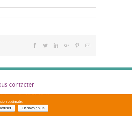
Facebook
Twitter
LinkedIn
Google+
Pinterest
Email
us contacter
léphone : 04 28 70 08 66
ation optimale.
il :
contact@allogenevaucluse.org
Refuser
En savoir plus