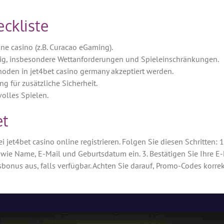
ckliste
ine casino (z.B. Curacao eGaming).
ig, insbesondere Wettanforderungen und Spieleinschränkungen.
hoden in jet4bet casino germany akzeptiert werden.
ng für zusätzliche Sicherheit.
volles Spielen.
et
 jet4bet casino online registrieren. Folgen Sie diesen Schritten: 
n wie Name, E-Mail und Geburtsdatum ein. 3. Bestätigen Sie Ihre E-
nus aus, falls verfügbar. Achten Sie darauf, Promo-Codes korrekt