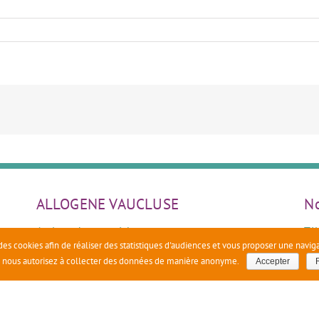
ALLOGENE VAUCLUSE
No
1 place des maraîchers
Té
e des cookies afin de réaliser des statistiques d'audiences et vous proposer une navig
84056 AVIGNON CEDEX 9
Ma
us nous autorisez à collecter des données de manière anonyme.
Accepter