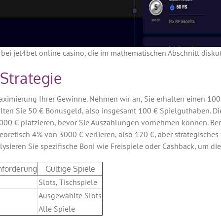
bei jet4bet online casino, die im mathematischen Abschnitt diskut
Strategie
e Maximierung Ihrer Gewinne. Nehmen wir an, Sie erhalten einen 1
lten Sie 50 € Bonusgeld, also insgesamt 100 € Spielguthaben. Di
000 € platzieren, bevor Sie Auszahlungen vornehmen können. Bere
oretisch 4% von 3000 € verlieren, also 120 €, aber strategisches
lysieren Sie spezifische Boni wie Freispiele oder Cashback, um die
forderung
Gültige Spiele
Slots, Tischspiele
Ausgewählte Slots
Alle Spiele