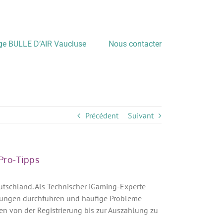
age BULLE D’AIR Vaucluse
Nous contacter
Précédent
Suivant
Pro-Tipps
Deutschland. Als Technischer iGaming-Experte
chnungen durchführen und häufige Probleme
nen von der Registrierung bis zur Auszahlung zu