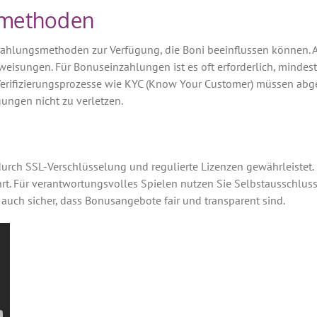
smethoden
 Zahlungsmethoden zur Verfügung, die Boni beeinflussen können. 
rweisungen. Für Bonuseinzahlungen ist es oft erforderlich, minde
d Verifizierungsprozesse wie KYC (Know Your Customer) müssen a
ungen nicht zu verletzen.
durch SSL-Verschlüsselung und regulierte Lizenzen gewährleistet.
rt. Für verantwortungsvolles Spielen nutzen Sie Selbstausschlus
t auch sicher, dass Bonusangebote fair und transparent sind.