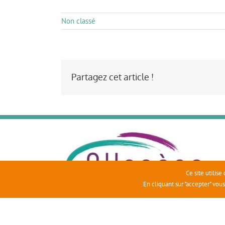
Non classé
Partagez cet article !
Ce site utilis
En cliquant sur "accepter" vo